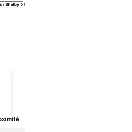
our Shelby
oximité