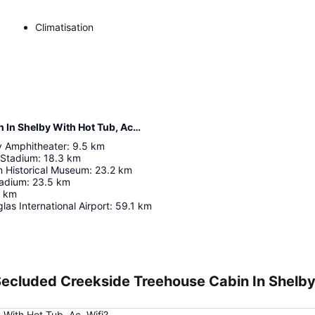
Climatisation
Distance de l’hébergement Secluded Creekside Treehouse Cabin In Shelby With Hot Tub, Ac, Wifi
y Amphitheater
:
9.5
km
 Stadium
:
18.3
km
n Historical Museum
:
23.2
km
tadium
:
23.5
km
km
las International Airport
:
59.1
km
ecluded Creekside Treehouse Cabin In Shelby
Agrandir la carte
 With Hot Tub, Ac, Wifi?