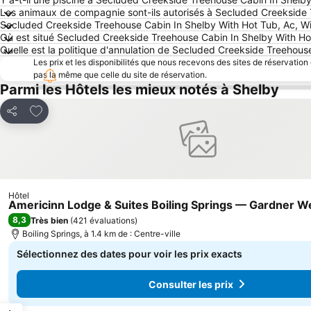
Les animaux de compagnie sont-ils autorisés à Secluded Creekside 
Secluded Creekside Treehouse Cabin In Shelby With Hot Tub, Ac, Wifi
Où est situé Secluded Creekside Treehouse Cabin In Shelby With Hot
Quelle est la politique d'annulation de Secluded Creekside Treehous
Les prix et les disponibilités que nous recevons des sites de réservation
pas la même que celle du site de réservation.
Parmi les Hôtels les mieux notés à Shelby
Ajouter à mes favoris
Partager
Hôtel
Americinn Lodge & Suites Boiling Springs — Gardner W
8,3
Très bien
(
421 évaluations
)
Boiling Springs, à 1.4 km de : Centre-ville
Sélectionnez des dates pour voir les prix exacts
Consulter les prix