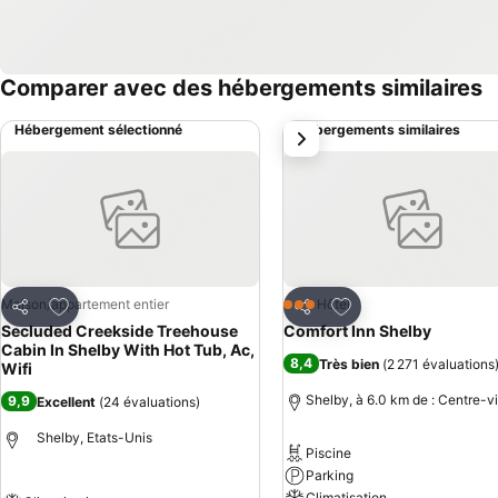
Comparer avec des hébergements similaires
Hébergement sélectionné
Hébergements similaires
suivant
Ajouter à mes favoris
Ajouter à mes favor
Maison/appartement entier
Hôtel
3 Étoiles
Partager
Partager
Secluded Creekside Treehouse
Comfort Inn Shelby
Cabin In Shelby With Hot Tub, Ac,
8,4
Très bien
(
2 271 évaluations
Wifi
Shelby, à 6.0 km de : Centre-vi
9,9
Excellent
(
24 évaluations
)
Shelby, Etats-Unis
Piscine
Parking
Climatisation