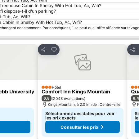
Treehouse Cabin In Shelby With Hot Tub, Ac, Wifi?
 dispose-t-il d'un parking?
 Tub, Ac, Wifi?
e Cabin In Shelby With Hot Tub, Ac, Wifi?
 changent constamment. Par conséquent, il se peut que l’offre affichée sur trivago
Ajouter à mes favoris
Partager
Part
Hôtel
3 Étoiles
3 Ét
ebb University
Comfort Inn Kings Mountain
Qua
6,8
6,4
(
2 043 évaluations
)
Kings Mountain, à 2.0 km de : Centre-ville
K
Sélectionnez des dates pour voir
Sé
les prix exacts
le
Consulter les prix