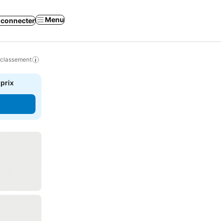
Menu
 connecter
 classement
 prix