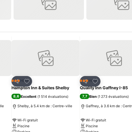
is
Ajouter à mes favoris
Ajouter à mes fav
Hôtel
Hôtel
3 Étoiles
3 Étoiles
Partager
Partager
Hampton Inn & Suites Shelby
Quality Inn Gaffney I-85
8,6
7,7
)
Excellent
(
1 514 évaluations
)
Bien
(
1 273 évaluations
)
lle
Shelby, à 5.4 km de : Centre-ville
Gaffney, à 3.6 km de : Centr
Wi-Fi gratuit
Wi-Fi gratuit
Piscine
Piscine
Parking
Parking