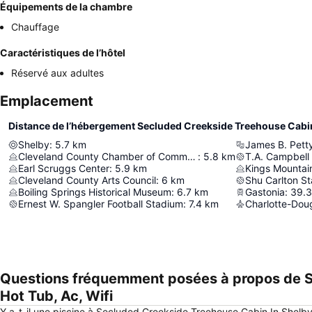
Équipements de la chambre
Chauffage
Caractéristiques de l’hôtel
Réservé aux adultes
Emplacement
Shelby
:
5.7
km
James B. Pett
Cleveland County Chamber of Commerce
:
5.8
km
T.A. Campbell
Earl Scruggs Center
:
5.9
km
Kings Mountai
Cleveland County Arts Council
:
6
km
Shu Carlton S
Boiling Springs Historical Museum
:
6.7
km
Gastonia
:
39.3
Ernest W. Spangler Football Stadium
:
7.4
km
Charlotte-Doug
Questions fréquemment posées à propos de S
Hot Tub, Ac, Wifi
Y a-t-il une piscine à Secluded Creekside Treehouse Cabin In Shelby