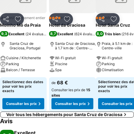
et ses habitants accueillants.
Maison/appartement entier
Hôtel
Hôtel
4 Étoiles
3 Étoiles
Partager
Ajouter à mes favoris
Partager
Ajouter à mes favoris
Partager
Ajouter à
Moinho Mó da Praia
Hotel da Graciosa
Hotel Santa Cruz
9,3
8,7
8,0
Excellent
(
24 évaluations
)
Excellent
(
624 évaluations
)
Très bien
(
216 év
Santa Cruz de
Santa Cruz de Graciosa,
Praia, à 5.1 km de :
Graciosa, Portugal
à 1.7 km de : Centre-
Centre-ville
ville
Cuisine / Kitchenette
Wi-Fi gratuit
Wi-Fi gratuit
Parking
Piscine
Parking
Balcon / Terrasse
Spa
Climatisation
Sélectionnez des dates
68 €
Sélectionnez des da
de
pour voir les prix
pour voir les prix
Consulter les prix de
15
exacts
exacts
sites
Consulter les prix
Consulter les prix
Consulter les prix
Voir tous les hébergements pour Santa Cruz de Graciosa
Avis
Excellent