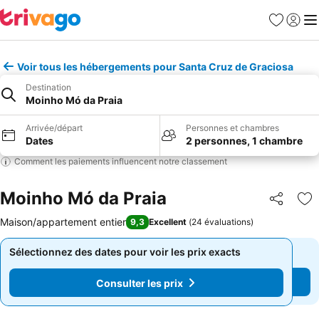
Favoris
Se con
Me
Voir tous les hébergements pour Santa Cruz de Graciosa
Destination
Moinho Mó da Praia
Arrivée/départ
Personnes et chambres
Dates
2 personnes, 1 chambre
Comment les paiements influencent notre classement
Moinho Mó da Praia
Partager
Aj
Maison/appartement entier
9,3
Excellent
(
24 évaluations
)
Sélectionnez des dates pour voir les prix exacts
Sélectionnez des dates pour voir les prix exacts
Consulter les prix
Consulter les prix