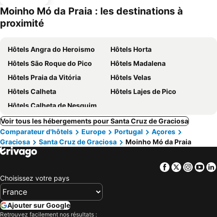
ues
Moinho Mó da Praia : les destinations à
proximité
Hôtels Angra do Heroismo
Hôtels Horta
Hôtels São Roque do Pico
Hôtels Madalena
Hôtels Praia da Vitória
Hôtels Velas
Hôtels Calheta
Hôtels Lajes de Pico
Hôtels Calheta de Nesquim
Voir tous les hébergements pour Santa Cruz de Graciosa
Comparateur d'hôtels
Europe
Portugal
Açores
Graciosa
Santa Cruz de Graciosa
Moinho Mó da Praia
Facebook
Twitter
Insta
Yo
Choisissez votre pays
Ajouter sur Google
Retrouvez facilement nos résultats :