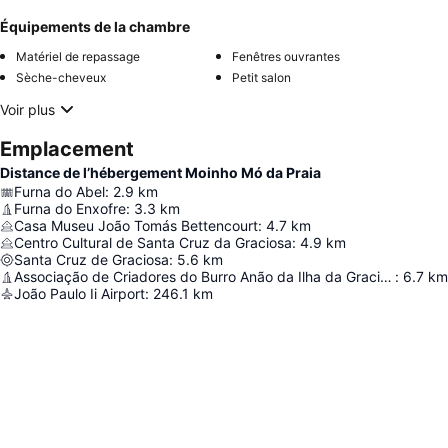
Équipements de la chambre
Matériel de repassage
Fenêtres ouvrantes
Sèche-cheveux
Petit salon
Voir plus
Emplacement
Distance de l’hébergement Moinho Mó da Praia
Furna do Abel
:
2.9
km
Furna do Enxofre
:
3.3
km
Casa Museu João Tomás Bettencourt
:
4.7
km
Centro Cultural de Santa Cruz da Graciosa
:
4.9
km
Santa Cruz de Graciosa
:
5.6
km
Associação de Criadores do Burro Anão da Ilha da Graciosa
:
6.7
km
João Paulo Ii Airport
:
246.1
km