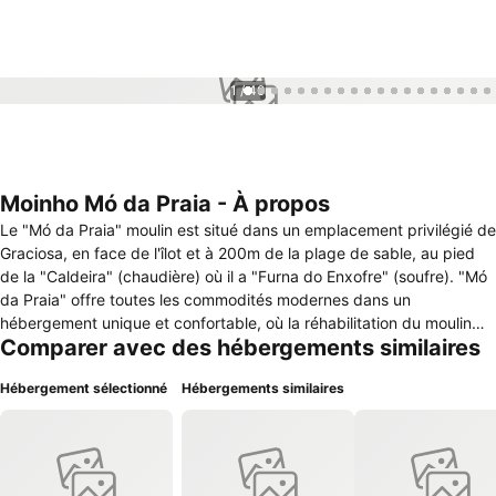
1 / 40
Moinho Mó da Praia - À propos
Le "Mó da Praia" moulin est situé dans un emplacement privilégié de
Graciosa, en face de l'îlot et à 200m de la plage de sable, au pied
de la "Caldeira" (chaudière) où il a "Furna do Enxofre" (soufre). "Mó
da Praia" offre toutes les commodités modernes dans un
hébergement unique et confortable, où la réhabilitation du moulin
Comparer avec des hébergements similaires
visait à préserver autant de ses caractéristiques d'origine.
Logement de composé pour: - 1 chambre avec lit double et TV - 1
Hébergement sélectionné
Hébergements similaires
chambre à coucher dans le dôme avec lit double et simple (lits
superposés) - 2 salles de séjour avec canapé-lit double - coin
cuisine - 1 WC avec colonne d'hydromassage - terrasse protégée
du vent - gril de barbecue Ils sont fournis bicyclettes et autres
services de appui, qui vous permettent d'apprendre à connaître l'île