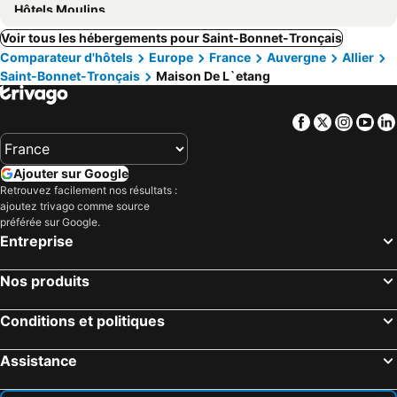
Hôtels Moulins
Voir tous les hébergements pour Saint-Bonnet-Tronçais
Comparateur d'hôtels
Europe
France
Auvergne
Allier
Saint-Bonnet-Tronçais
Maison De L`etang
Facebook
Twitter
Insta
Yo
Ajouter sur Google
Retrouvez facilement nos résultats :
ajoutez trivago comme source
préférée sur Google.
Entreprise
Nos produits
Conditions et politiques
Assistance