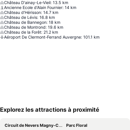
Château D'ainay-Le-Vieil
:
13.5
km
Ancienne Ecole d'Alain Fournier
:
14
km
Château d'Hérisson
:
14.7
km
Château de Lévis
:
16.8
km
Château de Bannegon
:
18
km
Château de Montrond
:
19.6
km
Château de la Forêt
:
21.2
km
Aéroport De Clermont-Ferrand Auvergne
:
101.1
km
Explorez les attractions à proximité
Agrandir la carte
Circuit de Nevers Magny-Cours
Parc Floral