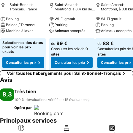
Saint-Bonnet-
Saint-Amand-
Saint-Amand-
Tronçais, France
Montrond, à 0.4 km de :
Montrond, à 0.8 km
Centre-ville
Centre-ville
Parking
Wi-Fi gratuit
Wi-Fi gratuit
Balcon / Terrasse
Parking
Parking
Machine à laver
Animaux acceptés
Animaux acceptés
Sélectionnez des dates
99 €
88 €
de
de
pour voir les prix
Consulter les prix de
9
Consulter les prix de
exacts
sites
sites
Consulter les prix
Consulter les prix
Consulter les prix
Voir tous les hébergements pour Saint-Bonnet-Tronçais
Avis
Très bien
8,3
100 % d’évaluations vérifiées (15 évaluations)
Opéré par
Principaux services