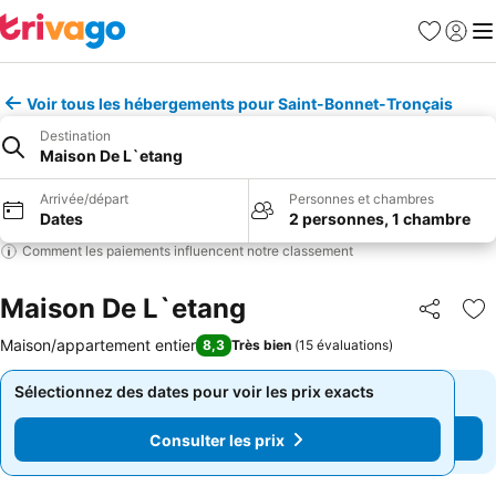
Favoris
Se con
Me
Voir tous les hébergements pour Saint-Bonnet-Tronçais
Destination
Maison De L`etang
Arrivée/départ
Personnes et chambres
Dates
2 personnes, 1 chambre
Comment les paiements influencent notre classement
Maison De L`etang
Partager
Aj
Maison/appartement entier
8,3
Très bien
(
15 évaluations
)
Sélectionnez des dates pour voir les prix exacts
Sélectionnez des dates pour voir les prix exacts
Consulter les prix
Consulter les prix