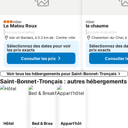
Hôtel
Hôtel
3 Étoiles
Le Matou Roux
la chaume
/
/
Aucune évaluation
Aucune évaluation
Isle-et-Bardais, à 0.2 km de : Centre-ville
Charenton-du-Cher, à 3
Sélectionnez des dates pour voir
Sélectionnez des da
les prix exacts
prix exacts
Consulter les prix
Consulter l
Voir tous les hébergements pour Saint-Bonnet-Tronçais
Saint-Bonnet-Tronçais : autres hébergements
Hôtel
Bed & Brea
Appart’hôt