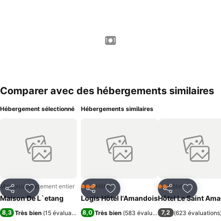
1 / 1
Comparer avec des hébergements similaires
Hébergement sélectionné
Hébergements similaires
Maison/appartement entier
Hôtel
Hôtel
3 Étoiles
2 Étoiles
Partager
Ajouter à mes favoris
Partager
Ajouter à mes favoris
Partager
Ajouter à
Maison De L`etang
Logis Hôtel l'Amandois
Hôtel Le Saint Am
8,3
8,0
7,2
Très bien
(
15 évaluations
)
Très bien
(
583 évaluations
)
(
623 évaluations