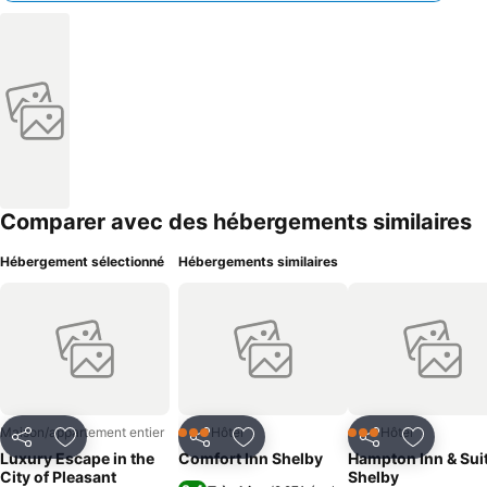
Comparer avec des hébergements similaires
Hébergement sélectionné
Hébergements similaires
Maison/appartement entier
Hôtel
Hôtel
3 Étoiles
3 Étoiles
Partager
Ajouter à mes favoris
Partager
Ajouter à mes favoris
Partager
Ajouter à
Luxury Escape in the
Comfort Inn Shelby
Hampton Inn & Sui
City of Pleasant
Shelby