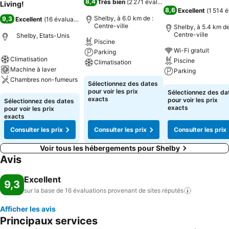
8,4
Très bien
(
2 271 évaluations
)
Living!
8,6
Excellent
(
1 514 é
Shelby, à 6.0 km de :
9,3
Excellent
(
16 évaluations
)
Centre-ville
Shelby, à 5.4 km de
Centre-ville
Shelby, Etats-Unis
Piscine
Wi-Fi gratuit
Parking
Climatisation
Piscine
Climatisation
Machine à laver
Parking
Chambres non-fumeurs
Consulter les prix
Sélectionnez des dates
Consulter les pri
pour voir les prix
Sélectionnez des da
Consulter les prix
exacts
pour voir les prix
Sélectionnez des dates
exacts
pour voir les prix
exacts
Consulter les prix
Consulter les prix
Consulter les prix
Voir tous les hébergements pour Shelby
Avis
Excellent
9,3
sur la base de 16 évaluations provenant de sites
réputés
Afficher les avis
Principaux services