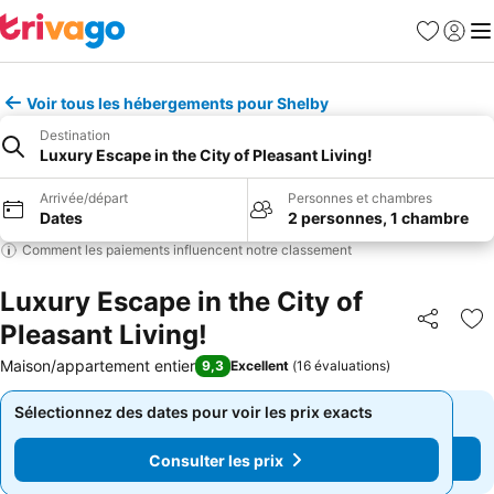
Favoris
Se con
Me
Voir tous les hébergements pour Shelby
Destination
Luxury Escape in the City of Pleasant Living!
Arrivée/départ
Personnes et chambres
Dates
2 personnes, 1 chambre
Comment les paiements influencent notre classement
Luxury Escape in the City of
Pleasant Living!
Partager
Aj
Maison/appartement entier
9,3
Excellent
(
16 évaluations
)
Sélectionnez des dates pour voir les prix exacts
Sélectionnez des dates pour voir les prix exacts
Consulter les prix
Consulter les prix