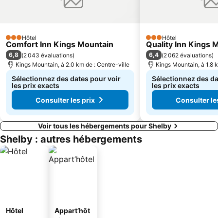
Hôtel
Hôtel
3 Étoiles
3 Étoiles
Comfort Inn Kings Mountain
Quality Inn Kings 
6,8
6,4
(
2 043 évaluations
)
(
2 062 évaluations
)
Kings Mountain, à 2.0 km de : Centre-ville
Kings Mountain, à 1.8 k
Sélectionnez des dates pour voir
Sélectionnez des da
les prix exacts
les prix exacts
Consulter les prix
Consulter le
Voir tous les hébergements pour Shelby
Shelby : autres hébergements
Hôtel
Appart’hôt