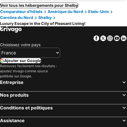
Voir tous les hébergements pour Shelby
Comparateur d'hôtels
Amérique du Nord
Etats-Unis
Caroline du Nord
Shelby
Luxury Escape in the City of Pleasant Living!
Facebook
Twitter
Insta
Yo
Choisissez votre pays
Ajouter sur Google
Retrouvez facilement nos résultats :
ajoutez trivago comme source
préférée sur Google.
Entreprise
Nos produits
Conditions et politiques
Assistance