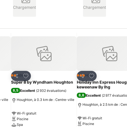
Chargement
Chargement
is
Ajouter à mes favoris
Ajouter à mes fav
Hôtel
Hôtel
2 Étoiles
3 Étoiles
Partager
Partager
Super 8 by Wyndham Houghton
Holiday Inn Express Hou
keweenaw By Ihg
8,5
Excellent
(
2 932 évaluations
)
8,8
Excellent
(
2 977 évaluati
-ville
Houghton, à 0.3 km de : Centre-ville
Houghton, à 2.5 km de : Cent
Wi-Fi gratuit
Wi-Fi gratuit
Piscine
Piscine
Spa