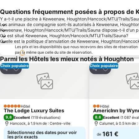
Questions fréquemment posées à propos de
Y a-t-il une piscine à Keweenaw, Houghton/Hancock/MTU/Trails/Sau
Les animaux de compagnie sont-ils autorisés à Keweenaw, Hought
Keweenaw, Houghton/Hancock/MTU/Trails/Sauna dispose-t-il d'un p
Où est situé Keweenaw, Houghton/Hancock/MTU/Trails/Sauna?
Quelle est la politique d'annulation de Keweenaw, Houghton/Hanco
Les prix et les disponibilités que nous recevons des sites de réservation
pas la même que celle du site de réservation.
Parmi les Hôtels les mieux notés à Houghton
Choix populaire
Choix populaire
Ajouter à mes favoris
Ajouter à mes f
Partager
Partager
Hôtel
Hôtel
5 Étoiles
2 Étoiles
The Lodge Luxury Suites
AmericInn by Wyn
9,8
8,6
Excellent
(
119 évaluations
)
Excellent
(
1 087 éva
Hancock, à 1.9 km de : Centre-ville
Calumet, à 0.5 km de : 
Sélectionnez des dates pour voir
161 €
de
les prix exacts