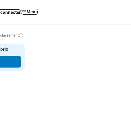
Menu
 connecter
 classement
 prix