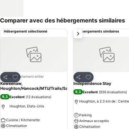
Comparer avec des hébergements similaires
Hébergement sélectionné
Hébergements similaires
suivant
Ajouter à mes favoris
Ajouter à mes favor
Maison/appartement entier
Hôtel
Partager
Partager
Keweenaw,
Independence Stay
Houghton/Hancock/MTU/Trails/Sauna
9,3
Excellent
(
936 évaluations
)
9,3
Excellent
(
12 évaluations
)
Houghton, à 2.3 km de : Centre
Houghton, Etats-Unis
Parking
Cuisine / Kitchenette
Animaux acceptés
Climatisation
Climatisation