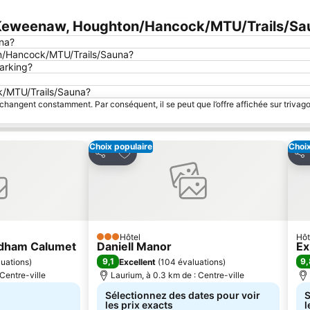
 Keweenaw, Houghton/Hancock/MTU/Trails/Sa
Agrandir la carte
na?
on/Hancock/MTU/Trails/Sauna?
arking?
ck/MTU/Trails/Sauna?
 changent constamment. Par conséquent, il se peut que l’offre affichée sur trivago
Choix populaire
Choix
avoris
Ajouter à mes favoris
Partager
Par
Hôtel
Hôt
3 Étoiles
dham Calumet
Daniell Manor
Ex
9,1
9,
luations
)
Excellent
(
104 évaluations
)
Centre-ville
Laurium, à 0.3 km de : Centre-ville
Sélectionnez des dates pour voir
S
les prix exacts
l