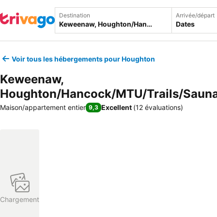
Destination
Arrivée/départ
Dates
Voir tous les hébergements pour Houghton
Keweenaw,
Houghton/Hancock/MTU/Trails/Saun
Maison/appartement entier
Excellent
(
12 évaluations
)
9,3
Chargement