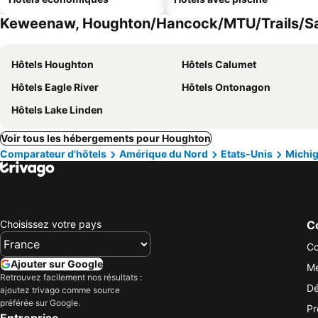
Keweenaw, Houghton/Hancock/MTU/Trails/Saun
Hôtels Houghton
Hôtels Calumet
Hôtels Eagle River
Hôtels Ontonagon
Hôtels Lake Linden
Voir tous les hébergements pour Houghton
Comparateur d'hôtels
Amérique du Nord
Etats-Unis
Michi
Choisissez votre pays
Co
Co
Ajouter sur Google
Me
Retrouvez facilement nos résultats :
Dé
ajoutez trivago comme source
préférée sur Google.
Pr
Entreprise