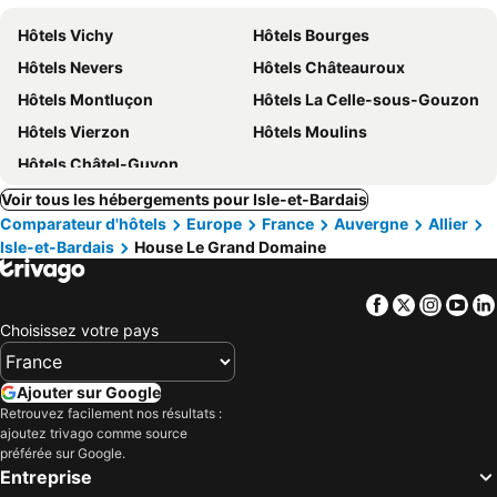
Hôtels Vichy
Hôtels Bourges
Hôtels Nevers
Hôtels Châteauroux
Hôtels Montluçon
Hôtels La Celle-sous-Gouzon
Hôtels Vierzon
Hôtels Moulins
Hôtels Châtel-Guyon
Voir tous les hébergements pour Isle-et-Bardais
Comparateur d'hôtels
Europe
France
Auvergne
Allier
Isle-et-Bardais
House Le Grand Domaine
Facebook
Twitter
Insta
Yo
Choisissez votre pays
Ajouter sur Google
Retrouvez facilement nos résultats :
ajoutez trivago comme source
préférée sur Google.
Entreprise