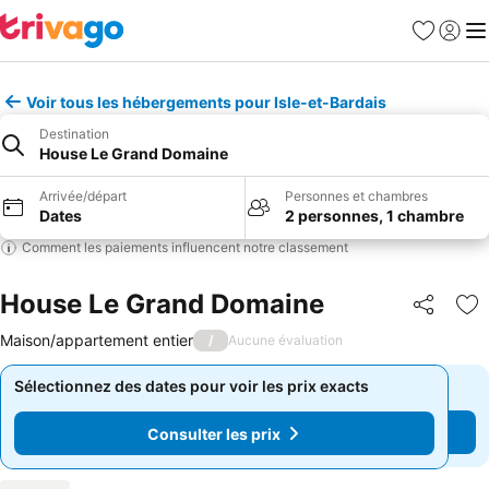
Favoris
Se con
Me
Voir tous les hébergements pour Isle-et-Bardais
Destination
House Le Grand Domaine
Arrivée/départ
Personnes et chambres
Dates
2 personnes, 1 chambre
Comment les paiements influencent notre classement
House Le Grand Domaine
Partager
Aj
Maison/appartement entier
/
Aucune évaluation
Sélectionnez des dates pour voir les prix exacts
Sélectionnez des dates pour voir les prix exacts
Consulter les prix
Consulter les prix