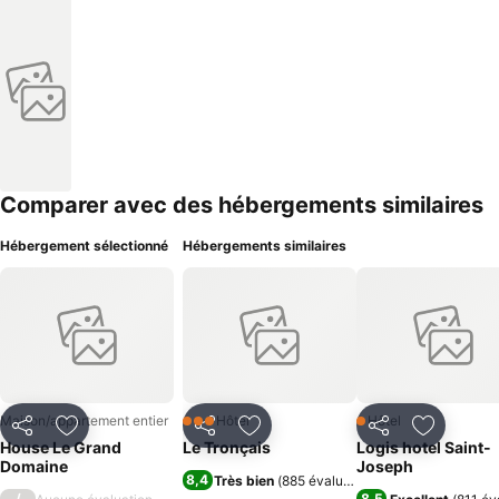
Comparer avec des hébergements similaires
Hébergement sélectionné
Hébergements similaires
Maison/appartement entier
Hôtel
Hôtel
3 Étoiles
1 Étoiles
Partager
Ajouter à mes favoris
Partager
Ajouter à mes favoris
Partager
Ajouter à
House Le Grand
Le Tronçais
Logis hotel Saint-
Domaine
Joseph
8,4
Très bien
(
885 évaluations
)
/
8,5