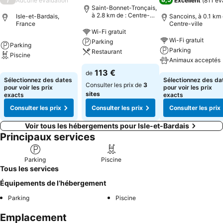
Aucune évaluation
Excellent
(
811 év
Saint-Bonnet-Tronçais,
à 2.8 km de : Centre-
Isle-et-Bardais,
Sancoins, à 0.1 km 
ville
France
Centre-ville
Wi-Fi gratuit
Wi-Fi gratuit
Parking
Parking
Parking
Restaurant
Piscine
Animaux acceptés
113 €
de
Sélectionnez des dates
Sélectionnez des da
Consulter les prix de
3
pour voir les prix
pour voir les prix
sites
exacts
exacts
Consulter les prix
Consulter les prix
Consulter les prix
Voir tous les hébergements pour Isle-et-Bardais
Principaux services
Parking
Piscine
Tous les services
Équipements de l’hébergement
Parking
Piscine
Emplacement