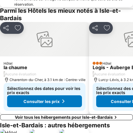
réservation.
Parmi les Hôtels les mieux notés à Isle-et-
Bardais
Partager
Ajouter à mes favoris
Partager
Ajouter à m
Hôtel
Hôtel
3 Étoiles
la chaume
Logis - Auberge
/
/
Aucune évaluation
Aucune évaluation
Charenton-du-Cher, à 3.1 km de : Centre-ville
Lurcy-Lévis, à 3.2 km
Sélectionnez des dates pour voir les
Sélectionnez des 
prix exacts
les prix exacts
Consulter les prix
Consulter l
Voir tous les hébergements pour Isle-et-Bardais
Isle-et-Bardais : autres hébergements