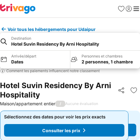
Favoris
Se con
Me
Voir tous les hébergements pour Udaipur
Destination
Hotel Suvin Residency By Arni Hospitality
Arrivée/départ
Personnes et chambres
Dates
2 personnes, 1 chambre
Comment les paiements influencent notre classement
Hotel Suvin Residency By Arni
Hospitality
Partager
Aj
Maison/appartement entier
/
Aucune évaluation
Sélectionnez des dates pour voir les prix exacts
Sélectionnez des dates pour voir les prix exacts
Consulter les prix
Consulter les prix