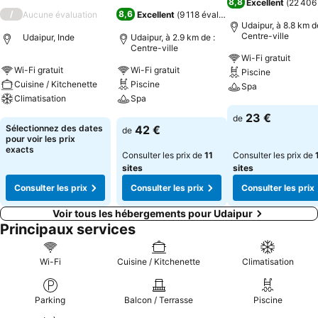
8,8
Excellent
(
22 406
/
8,6
Aucune évaluation
Excellent
(
9 118 évaluations
)
Udaipur, à 8.8 km d
Centre-ville
Udaipur, Inde
Udaipur, à 2.9 km de :
Centre-ville
Wi-Fi gratuit
Wi-Fi gratuit
Wi-Fi gratuit
Piscine
Cuisine / Kitchenette
Piscine
Spa
Climatisation
Spa
Consulter les pri
23 €
de
Consulter les prix
Consulter les prix
Sélectionnez des dates
42 €
de
pour voir les prix
exacts
Consulter les prix de
11
Consulter les prix de
sites
sites
Consulter les prix
Consulter les prix
Consulter les prix
Voir tous les hébergements pour Udaipur
Principaux services
Wi-Fi
Cuisine / Kitchenette
Climatisation
Parking
Balcon / Terrasse
Piscine