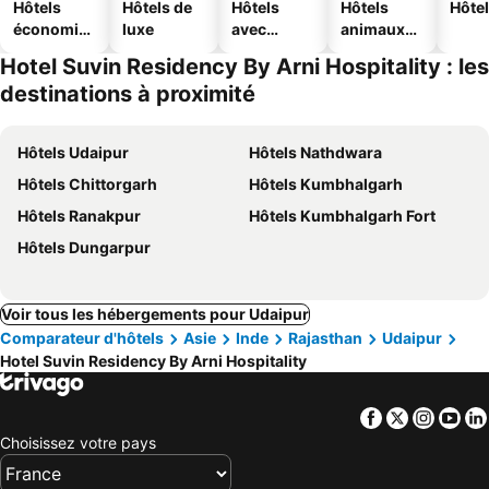
Hôtels
Hôtels de
Hôtels
Hôtels
Hôtel
économiq
luxe
avec
animaux
ues
piscine
acceptés
Hotel Suvin Residency By Arni Hospitality : les
destinations à proximité
Hôtels Udaipur
Hôtels Nathdwara
Hôtels Chittorgarh
Hôtels Kumbhalgarh
Hôtels Ranakpur
Hôtels Kumbhalgarh Fort
Hôtels Dungarpur
Voir tous les hébergements pour Udaipur
Comparateur d'hôtels
Asie
Inde
Rajasthan
Udaipur
Hotel Suvin Residency By Arni Hospitality
Facebook
Twitter
Insta
Yo
Choisissez votre pays