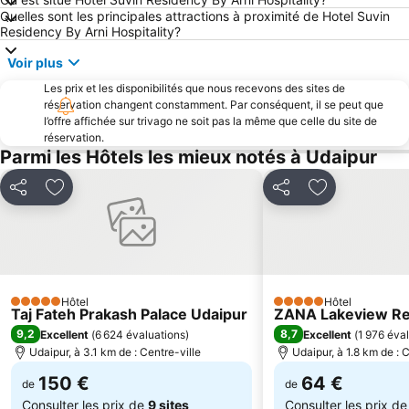
Quelles sont les principales attractions à proximité de Hotel Suvin
Residency By Arni Hospitality?
Voir plus
Les prix et les disponibilités que nous recevons des sites de
réservation changent constamment. Par conséquent, il se peut que
l’offre affichée sur trivago ne soit pas la même que celle du site de
réservation.
Parmi les Hôtels les mieux notés à Udaipur
Partager
Ajouter à mes favoris
Partager
Ajouter à mes
Hôtel
Hôtel
5 Étoiles
5 Étoiles
Taj Fateh Prakash Palace Udaipur
ZANA Lakeview Res
9,2
8,7
Excellent
(
6 624 évaluations
)
Excellent
(
1 976 éva
Udaipur, à 3.1 km de : Centre-ville
Udaipur, à 1.8 km de : 
150 €
64 €
de
de
Consulter les prix de
9 sites
Consulter les prix d