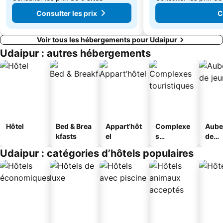
Consulter les prix
C
Voir tous les hébergements pour Udaipur
Udaipur : autres hébergements
Hôtel
Bed & Brea
Appart’hôt
Complexe
Aube
kfasts
el
s
de
touristique
jeun
Udaipur : catégories d’hôtels populaires
s