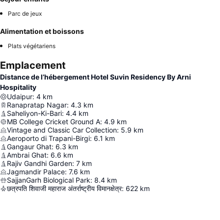
Parc de jeux
Alimentation et boissons
Plats végétariens
Emplacement
Distance de l’hébergement Hotel Suvin Residency By Arni
Hospitality
Udaipur
:
4
km
Ranapratap Nagar
:
4.3
km
Saheliyon-Ki-Bari
:
4.4
km
MB College Cricket Ground A
:
4.9
km
Vintage and Classic Car Collection
:
5.9
km
Aeroporto di Trapani-Birgi
:
6.1
km
Gangaur Ghat
:
6.3
km
Ambrai Ghat
:
6.6
km
Rajiv Gandhi Garden
:
7
km
Jagmandir Palace
:
7.6
km
SajjanGarh Biological Park
:
8.4
km
छत्रपति शिवाजी महाराज अंतर्राष्ट्रीय विमानक्षेत्र
:
622
km