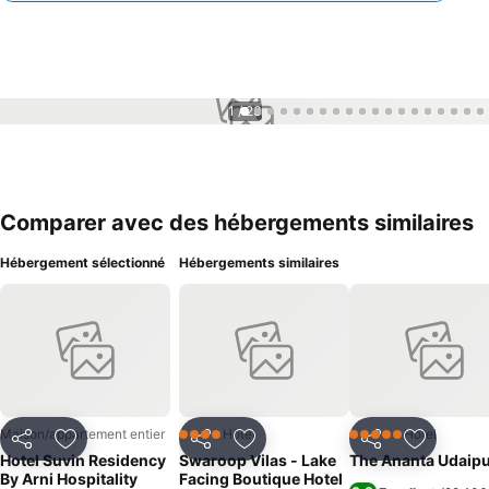
1 / 23
Comparer avec des hébergements similaires
Hébergement sélectionné
Hébergements similaires
Maison/appartement entier
Hôtel
Hôtel
4 Étoiles
5 Étoiles
Partager
Ajouter à mes favoris
Partager
Ajouter à mes favoris
Partager
Ajouter à
Hotel Suvin Residency
Swaroop Vilas - Lake
The Ananta Udaip
By Arni Hospitality
Facing Boutique Hotel