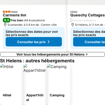
Hôtel
Hôtel
3 Étoiles
Carmens Inn
Queechy Cottages
8,3
/
Très bien
(
46 évaluations
)
Aucune évaluation
Scamander, à 0.6 km de : Centre-ville
St Helens, à 1.1 km de :
Sélectionnez des dates pour voir
Sélectionnez des da
les prix exacts
les prix exacts
Consulter les prix
Consulter le
Voir tous les hébergements pour St Helens
St Helens : autres hébergements
Hôtel
Appart’hôt
Camping
el