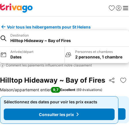
Favoris
Se con
Me
Voir tous les hébergements pour St Helens
Destination
Hilltop Hideaway ~ Bay of Fires
Arrivée/départ
Personnes et chambres
Dates
2 personnes, 1 chambre
Comment les paiements influencent notre classement
Hilltop Hideaway ~ Bay of Fires
Partager
Aj
Maison/appartement entier
9,7
Excellent
(
69 évaluations
)
Sélectionnez des dates pour voir les prix exacts
Sélectionnez des dates pour voir les prix exacts
Consulter les prix
Consulter les prix