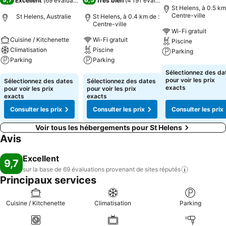
Excellent
(
69 évaluations
)
Très bien
(
4 191 évaluations
)
St Helens, à 0.5 km
Centre-ville
St Helens, Australie
St Helens, à 0.4 km de :
Centre-ville
Wi-Fi gratuit
Cuisine / Kitchenette
Wi-Fi gratuit
Piscine
Climatisation
Piscine
Parking
Parking
Parking
Consulter les pri
Sélectionnez des da
Consulter les prix
Consulter les prix
pour voir les prix
Sélectionnez des dates
Sélectionnez des dates
exacts
pour voir les prix
pour voir les prix
exacts
exacts
Consulter les prix
Consulter les prix
Consulter les prix
Voir tous les hébergements pour St Helens
Avis
Excellent
9,7
sur la base de 69 évaluations provenant de sites
réputés
Principaux services
Cuisine / Kitchenette
Climatisation
Parking