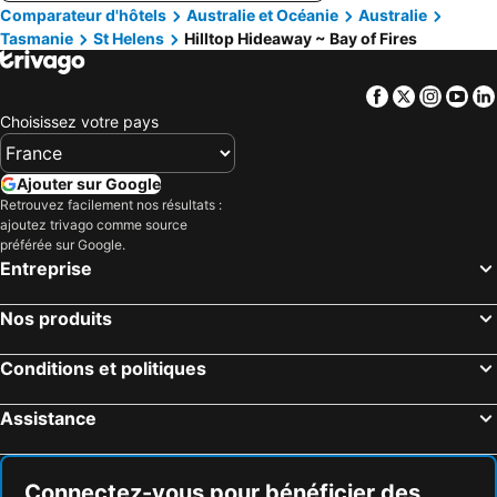
Comparateur d'hôtels
Australie et Océanie
Australie
Tasmanie
St Helens
Hilltop Hideaway ~ Bay of Fires
Facebook
Twitter
Insta
Yo
Choisissez votre pays
Ajouter sur Google
Retrouvez facilement nos résultats :
ajoutez trivago comme source
préférée sur Google.
Entreprise
Nos produits
Conditions et politiques
Assistance
Connectez-vous pour bénéficier des