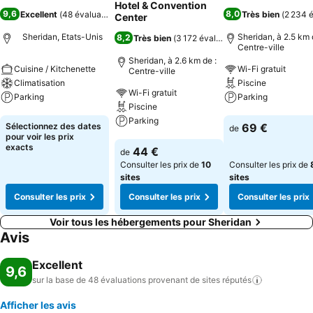
Hotel & Convention
9,6
8,0
Excellent
(
48 évaluations
)
Très bien
(
2 234 é
Center
Sheridan, Etats-Unis
Sheridan, à 2.5 km 
8,2
Très bien
(
3 172 évaluations
)
Centre-ville
Sheridan, à 2.6 km de :
Cuisine / Kitchenette
Wi-Fi gratuit
Centre-ville
Climatisation
Piscine
Wi-Fi gratuit
Parking
Parking
Piscine
Parking
Consulter les prix
Consulter les pri
Sélectionnez des dates
69 €
de
pour voir les prix
Consulter les prix
exacts
44 €
de
Consulter les prix de
10
Consulter les prix de
sites
sites
Consulter les prix
Consulter les prix
Consulter les prix
Voir tous les hébergements pour Sheridan
Avis
Excellent
9,6
sur la base de 48 évaluations provenant de sites
réputés
Afficher les avis