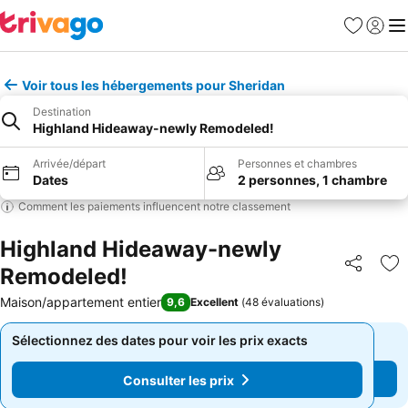
Favoris
Se con
Me
Voir tous les hébergements pour Sheridan
Destination
Highland Hideaway-newly Remodeled!
Arrivée/départ
Personnes et chambres
Dates
2 personnes, 1 chambre
Comment les paiements influencent notre classement
Highland Hideaway-newly
Remodeled!
Partager
Aj
Maison/appartement entier
9,6
Excellent
(
48 évaluations
)
Sélectionnez des dates pour voir les prix exacts
Sélectionnez des dates pour voir les prix exacts
Consulter les prix
Consulter les prix