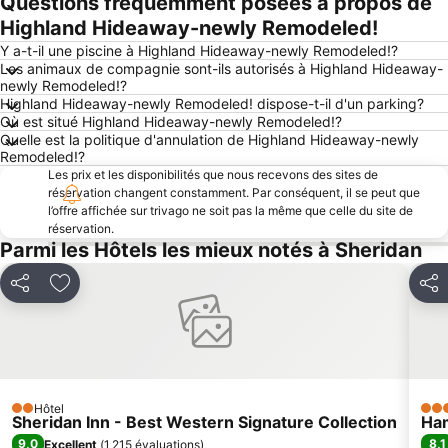
Questions fréquemment posées à propos de
Agrandir la carte
Highland Hideaway-newly Remodeled!
Y a-t-il une piscine à Highland Hideaway-newly Remodeled!?
Les animaux de compagnie sont-ils autorisés à Highland Hideaway-
newly Remodeled!?
Highland Hideaway-newly Remodeled! dispose-t-il d'un parking?
Où est situé Highland Hideaway-newly Remodeled!?
Quelle est la politique d'annulation de Highland Hideaway-newly
Remodeled!?
Les prix et les disponibilités que nous recevons des sites de
réservation changent constamment. Par conséquent, il se peut que
l’offre affichée sur trivago ne soit pas la même que celle du site de
réservation.
Parmi les Hôtels les mieux notés à Sheridan
Partager
Ajouter à mes favoris
Part
Hôtel
2 Étoiles
3 Ét
Sheridan Inn - Best Western Signature Collection
Ham
9,0
8,1
Excellent
(
1 215 évaluations
)