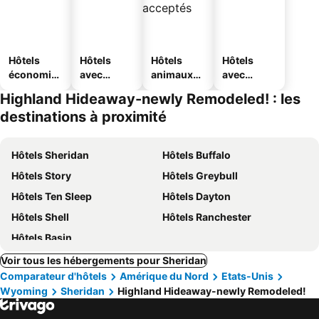
Hôtels
Hôtels
Hôtels
Hôtels
économiq
avec
animaux
avec
ues
piscine
acceptés
parking
Highland Hideaway-newly Remodeled! : les
destinations à proximité
Hôtels Sheridan
Hôtels Buffalo
Hôtels Story
Hôtels Greybull
Hôtels Ten Sleep
Hôtels Dayton
Hôtels Shell
Hôtels Ranchester
Hôtels Basin
Voir tous les hébergements pour Sheridan
Comparateur d'hôtels
Amérique du Nord
Etats-Unis
Wyoming
Sheridan
Highland Hideaway-newly Remodeled!