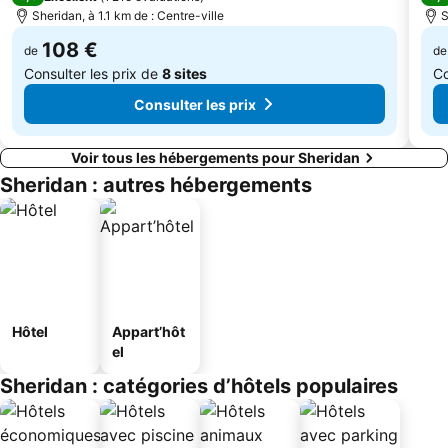
Sheridan, à 1.1 km de : Centre-ville
S
108 €
de
de
Consulter les prix de
8 sites
Co
Consulter les prix
Voir tous les hébergements pour Sheridan
Sheridan : autres hébergements
Hôtel
Appart’hôt
el
Sheridan : catégories d’hôtels populaires