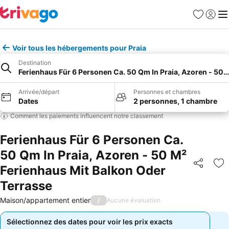
Favoris
Se con
Me
Voir tous les hébergements pour Praia
Destination
Ferienhaus Für 6 Personen Ca. 50 Qm In Praia, Azoren - 50 
Arrivée/départ
Personnes et chambres
Dates
2 personnes, 1 chambre
Comment les paiements influencent notre classement
Ferienhaus Für 6 Personen Ca.
50 Qm In Praia, Azoren - 50 M²
Ferienhaus Mit Balkon Oder
Partager
Aj
Terrasse
Maison/appartement entier
/
Aucune évaluation
Sélectionnez des dates pour voir les prix exacts
Sélectionnez des dates pour voir les prix exacts