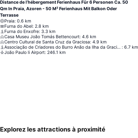
Distance de l’hébergement Ferienhaus Für 6 Personen Ca. 50
Qm In Praia, Azoren - 50 M² Ferienhaus Mit Balkon Oder
Terrasse
Praia
:
0.6
km
Furna do Abel
:
2.8
km
Furna do Enxofre
:
3.3
km
Casa Museu João Tomás Bettencourt
:
4.6
km
Centro Cultural de Santa Cruz da Graciosa
:
4.9
km
Associação de Criadores do Burro Anão da Ilha da Graciosa
:
6.7
km
João Paulo Ii Airport
:
246.1
km
Explorez les attractions à proximité
Agrandir la carte