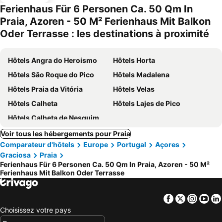
ues
Ferienhaus Für 6 Personen Ca. 50 Qm In
Praia, Azoren - 50 M² Ferienhaus Mit Balkon
Oder Terrasse : les destinations à proximité
Hôtels Angra do Heroismo
Hôtels Horta
Hôtels São Roque do Pico
Hôtels Madalena
Hôtels Praia da Vitória
Hôtels Velas
Hôtels Calheta
Hôtels Lajes de Pico
Hôtels Calheta de Nesquim
Voir tous les hébergements pour Praia
Comparateur d'hôtels
Europe
Portugal
Açores
Graciosa
Praia
Ferienhaus Für 6 Personen Ca. 50 Qm In Praia, Azoren - 50 M²
Ferienhaus Mit Balkon Oder Terrasse
Facebook
Twitter
Insta
Yo
Choisissez votre pays