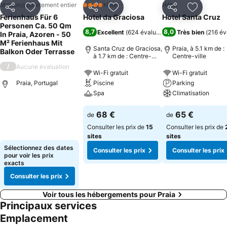
Maison/appartement entier
Hôtel
Hôtel
4 Étoiles
Partager
Ajouter à mes favoris
Partager
Ajouter à mes favoris
Partager
Ajouter à
Ferienhaus Für 6
Hotel da Graciosa
Hotel Santa Cruz
Personen Ca. 50 Qm
8,7
8,0
Excellent
(
624 évaluations
)
Très bien
(
216 év
In Praia, Azoren - 50
M² Ferienhaus Mit
Santa Cruz de Graciosa,
Praia, à 5.1 km de :
Balkon Oder Terrasse
à 1.7 km de : Centre-
Centre-ville
ville
/
Aucune évaluation
Wi-Fi gratuit
Wi-Fi gratuit
Praia, Portugal
Piscine
Parking
Spa
Climatisation
68 €
65 €
de
de
Consulter les prix de
15
Consulter les prix de
sites
sites
Sélectionnez des dates
Consulter les prix
Consulter les prix
pour voir les prix
exacts
Consulter les prix
Voir tous les hébergements pour Praia
Principaux services
Emplacement