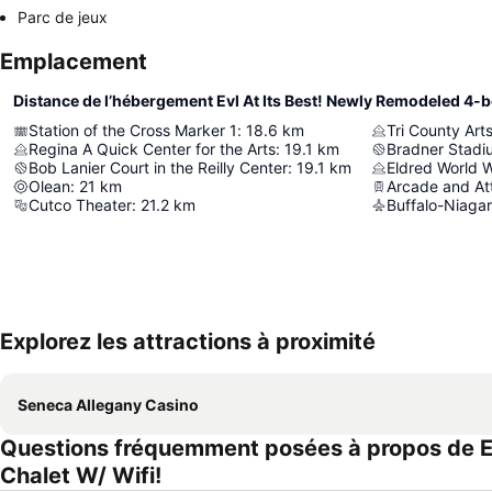
Parc de jeux
Emplacement
Station of the Cross Marker 1
:
18.6
km
Tri County Art
Regina A Quick Center for the Arts
:
19.1
km
Bradner Stadi
Bob Lanier Court in the Reilly Center
:
19.1
km
Eldred World 
Olean
:
21
km
Arcade and Att
Cutco Theater
:
21.2
km
Buffalo-Niagar
Explorez les attractions à proximité
Seneca Allegany Casino
Questions fréquemment posées à propos de E
Chalet W/ Wifi!