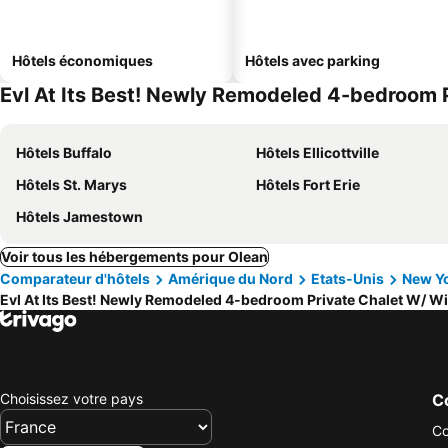
Hôtels économiques
Hôtels avec parking
Evl At Its Best! Newly Remodeled 4-bedroom Pr
Hôtels Buffalo
Hôtels Ellicottville
Hôtels St. Marys
Hôtels Fort Erie
Hôtels Jamestown
Voir tous les hébergements pour Olean
Comparateur d'hôtels
Amérique du Nord
Etats-Unis
New Y
Evl At Its Best! Newly Remodeled 4-bedroom Private Chalet W/ Wif
Choisissez votre pays
Co
Co