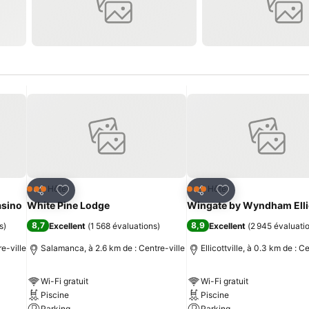
is
Ajouter à mes favoris
Ajouter à mes fav
Hôtel
Hôtel
3 Étoiles
3 Étoiles
Partager
Partager
asino
White Pine Lodge
Wingate by Wyndham Ellic
8,7
8,9
s
)
Excellent
(
1 568 évaluations
)
Excellent
(
2 945 évaluati
e-ville
Salamanca, à 2.6 km de : Centre-ville
Ellicottville, à 0.3 km de : C
Wi-Fi gratuit
Wi-Fi gratuit
Piscine
Piscine
Parking
Parking