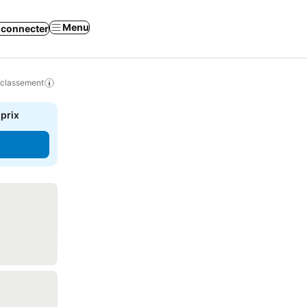
Menu
 connecter
 classement
 prix