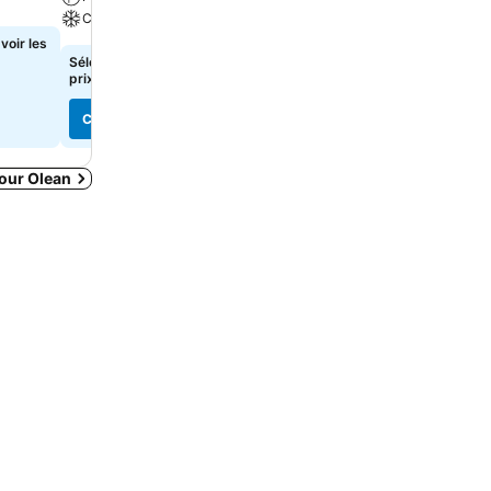
Climatisation
voir les
100 €
de
Sélectionnez des dates pour voir les
prix exacts
Consulter les prix de
3 site
Consulter les prix
Consulter les prix
pour Olean