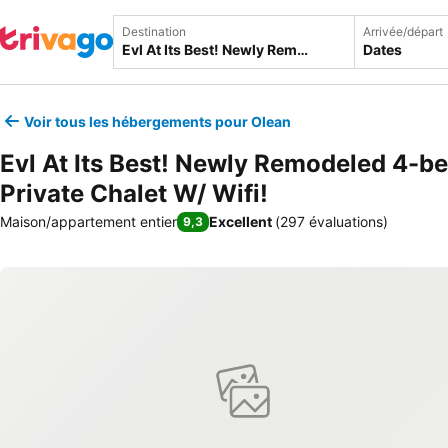
Destination
Arrivée/départ
Dates
Voir tous les hébergements pour Olean
Evl At Its Best! Newly Remodeled 4-
Private Chalet W/ Wifi!
Maison/appartement entier
Excellent
(
297 évaluations
)
9,3