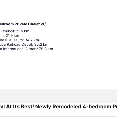
Distance de l’hébergement Evl At Its Best! Newly Remodeled 4-bedroom Private Chalet W/ Wifi!
s Council
:
21.4
km
um
:
21.9
km
War II Museum
:
34.7
km
ica Railroad Depot
:
35.2
km
a International Airport
:
79.3
km
Agrandir la carte
vl At Its Best! Newly Remodeled 4-bedroom P