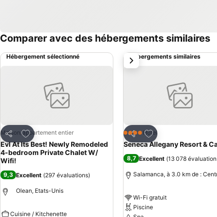
Comparer avec des hébergements similaires
Hébergement sélectionné
Hébergements similaires
suivant
Ajouter à mes favoris
Ajouter à mes favor
Maison/appartement entier
Hôtel
4 Étoiles
Partager
Partager
Evl At Its Best! Newly Remodeled
Seneca Allegany Resort & C
4-bedroom Private Chalet W/
8,7
Excellent
(
13 078 évaluation
Wifi!
Salamanca, à 3.0 km de : Centr
9,3
Excellent
(
297 évaluations
)
Olean, Etats-Unis
Wi-Fi gratuit
Piscine
Cuisine / Kitchenette
Spa