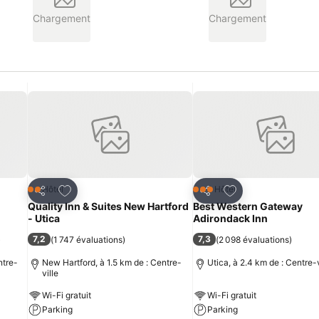
Chargement
Chargement
is
Ajouter à mes favoris
Ajouter à mes fav
Hôtel
Hôtel
2 Étoiles
3 Étoiles
Partager
Partager
Quality Inn & Suites New Hartford
Best Western Gateway
- Utica
Adirondack Inn
7,2
7,3
)
(
1 747 évaluations
)
(
2 098 évaluations
)
ntre-
New Hartford, à 1.5 km de : Centre-
Utica, à 2.4 km de : Centre-v
ville
Wi-Fi gratuit
Wi-Fi gratuit
Parking
Parking