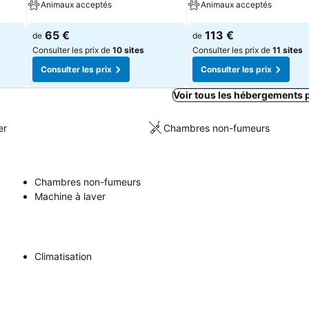
Animaux acceptés
Animaux acceptés
Consulter les prix
Consulter les prix
65 €
113 €
de
de
Consulter les prix de
10 sites
Consulter les prix de
11 sites
Consulter les prix
Consulter les prix
Voir tous les hébergements 
er
Chambres non-fumeurs
Chambres non-fumeurs
Machine à laver
Climatisation