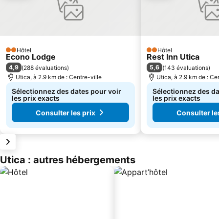
Hôtel
Hôtel
2 Étoiles
2 Étoiles
Econo Lodge
Rest Inn Utica
4,9
5,6
(
288 évaluations
)
(
143 évaluations
)
Utica, à 2.9 km de : Centre-ville
Utica, à 2.9 km de : Cen
Sélectionnez des dates pour voir
Sélectionnez des da
les prix exacts
les prix exacts
Consulter les prix
Consulter le
Utica : autres hébergements