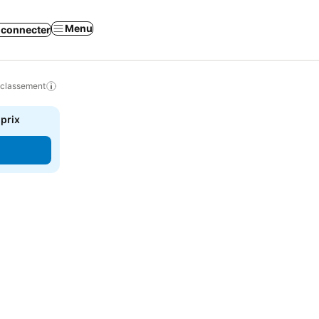
Menu
 connecter
 classement
 prix