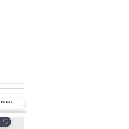
 ne soit
Ajouter à mes favoris
Ajouter à mes favor
tager
Partager