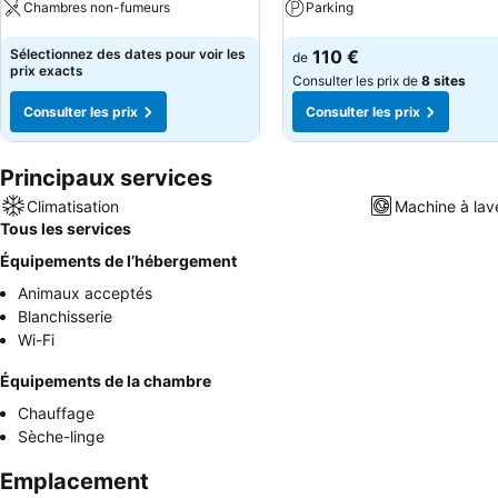
Chambres non-fumeurs
Parking
Consulter les prix
Consulter les prix
Sélectionnez des dates pour voir les
110 €
de
prix exacts
Consulter les prix de
8 sites
Consulter les prix
Consulter les prix
Principaux services
Climatisation
Machine à lav
Tous les services
Équipements de l’hébergement
Animaux acceptés
Blanchisserie
Wi-Fi
Équipements de la chambre
Chauffage
Sèche-linge
Emplacement