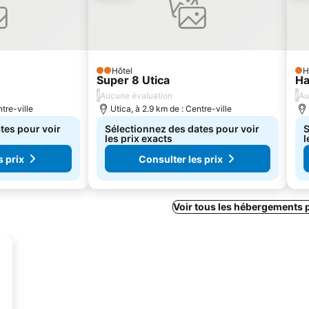
Hôtel
H
2 Étoiles
1 É
Super 8 Utica
Ha
/
/
Aucune évaluation
Au
tre-ville
Utica, à 2.9 km de : Centre-ville
tes pour voir
Sélectionnez des dates pour voir
S
les prix exacts
l
s prix
Consulter les prix
Voir tous les hébergements 