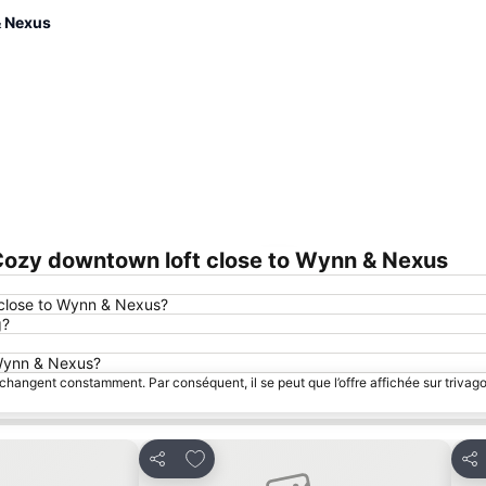
& Nexus
ozy downtown loft close to Wynn & Nexus
Agrandir la carte
 close to Wynn & Nexus?
g?
 Wynn & Nexus?
 changent constamment. Par conséquent, il se peut que l’offre affichée sur trivago
avoris
Ajouter à mes favoris
Partager
Par