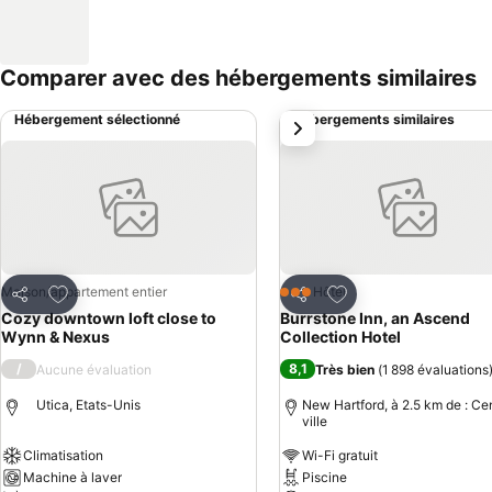
Comparer avec des hébergements similaires
Hébergement sélectionné
Hébergements similaires
suivant
Ajouter à mes favoris
Ajouter à mes favor
Maison/appartement entier
Hôtel
3 Étoiles
Partager
Partager
Cozy downtown loft close to
Burrstone Inn, an Ascend
Wynn & Nexus
Collection Hotel
/
8,1
Aucune évaluation
Très bien
(
1 898 évaluations
Utica, Etats-Unis
New Hartford, à 2.5 km de : Ce
ville
Climatisation
Wi-Fi gratuit
Machine à laver
Piscine