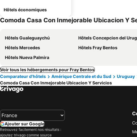
Hôtels économiques
Comoda Casa Con Inmejorable Ubicacion Y Serv
Hôtels Gualeguaychú
Hôtels Concepcion del Uru
Hôtels Mercedes
Hôtels Fray Bentos
Hôtels Nueva Palmira
Voir tous les hébergements pour Fray Bentos
Comparateur d'hôtels
Amérique Centrale et du Sud
Uruguay
Comoda Casa Con Inmejorable Ubicacion Y Servicios
Co
Co
Ajouter sur Google
Retrouvez facilement nos résultats :
Me
ajoutez trivago comme source