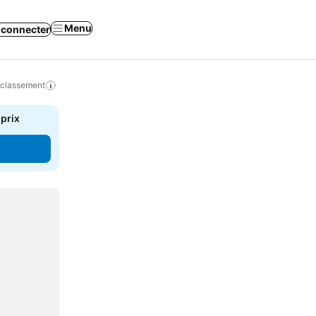
Menu
 connecter
 classement
 prix