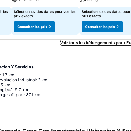
r les
Sélectionnez des dates pour voir les
Sélectionnez des dates pour 
prix exacts
prix exacts
Consulter les prix
Consulter les prix
Voir tous les hébergements pour F
cion Y Servicios
:
1.7
km
volucion Industrial
:
2
km
.5
km
opicuá
:
9.7
km
rges Airport
:
87.1
km