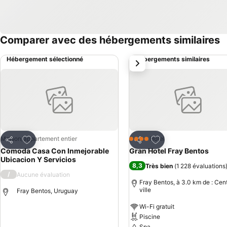
Comparer avec des hébergements similaires
Hébergement sélectionné
Hébergements similaires
suivant
Ajouter à mes favoris
Ajouter à mes favor
Maison/appartement entier
Hôtel
4 Étoiles
Partager
Partager
Comoda Casa Con Inmejorable
Gran Hotel Fray Bentos
Ubicacion Y Servicios
8,3
Très bien
(
1 228 évaluations
/
Aucune évaluation
Fray Bentos, à 3.0 km de : Cen
ville
Fray Bentos, Uruguay
Wi-Fi gratuit
Piscine
Spa