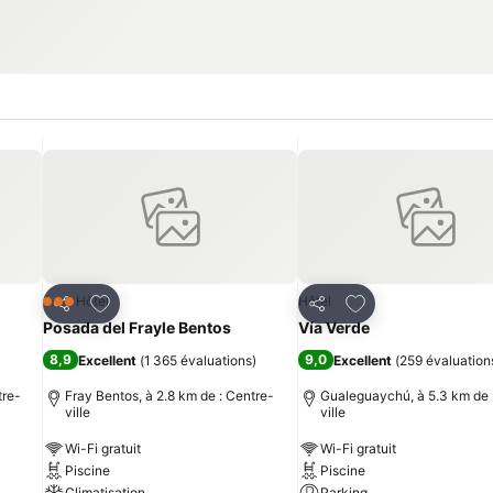
is
Ajouter à mes favoris
Ajouter à mes fav
Hôtel
Hôtel
3 Étoiles
Partager
Partager
Posada del Frayle Bentos
Vía Verde
8,9
9,0
)
Excellent
(
1 365 évaluations
)
Excellent
(
259 évaluation
tre-
Fray Bentos, à 2.8 km de : Centre-
Gualeguaychú, à 5.3 km de 
ville
ville
Wi-Fi gratuit
Wi-Fi gratuit
Piscine
Piscine
Climatisation
Parking