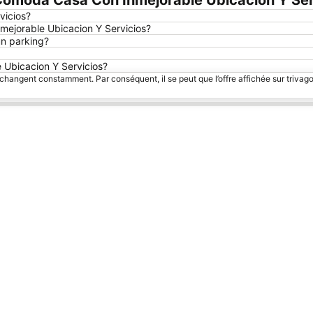
omoda Casa Con Inmejorable Ubicacion Y Ser
Agrandir la carte
vicios?
mejorable Ubicacion Y Servicios?
un parking?
e Ubicacion Y Servicios?
 changent constamment. Par conséquent, il se peut que l’offre affichée sur trivago