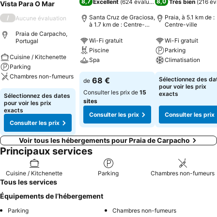
8,7
8,0
Excellent
(
624 évaluations
)
Très bien
(
216 év
Vista Para O Mar
Santa Cruz de Graciosa,
Praia, à 5.1 km de :
/
Aucune évaluation
à 1.7 km de : Centre-
Centre-ville
ville
Praia de Carpacho,
Wi-Fi gratuit
Wi-Fi gratuit
Portugal
Piscine
Parking
Cuisine / Kitchenette
Spa
Climatisation
Parking
Chambres non-fumeurs
68 €
Sélectionnez des da
de
pour voir les prix
Consulter les prix de
15
exacts
Sélectionnez des dates
sites
pour voir les prix
exacts
Consulter les prix
Consulter les prix
Consulter les prix
Voir tous les hébergements pour Praia de Carpacho
Principaux services
Cuisine / Kitchenette
Parking
Chambres non-fumeurs
Tous les services
Équipements de l’hébergement
Parking
Chambres non-fumeurs