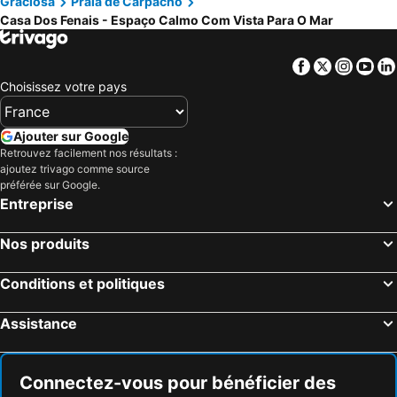
Graciosa
Praia de Carpacho
Casa Dos Fenais - Espaço Calmo Com Vista Para O Mar
Facebook
Twitter
Insta
Yo
Choisissez votre pays
Ajouter sur Google
Retrouvez facilement nos résultats :
ajoutez trivago comme source
préférée sur Google.
Entreprise
Nos produits
Conditions et politiques
Assistance
Connectez-vous pour bénéficier des