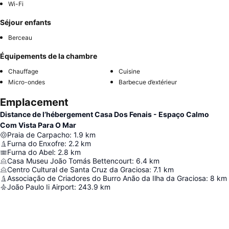
Wi-Fi
Séjour enfants
Berceau
Équipements de la chambre
Chauffage
Cuisine
Micro-ondes
Barbecue d’extérieur
Emplacement
Distance de l’hébergement Casa Dos Fenais - Espaço Calmo
Com Vista Para O Mar
Praia de Carpacho
:
1.9
km
Furna do Enxofre
:
2.2
km
Furna do Abel
:
2.8
km
Casa Museu João Tomás Bettencourt
:
6.4
km
Centro Cultural de Santa Cruz da Graciosa
:
7.1
km
Associação de Criadores do Burro Anão da Ilha da Graciosa
:
8
km
João Paulo Ii Airport
:
243.9
km