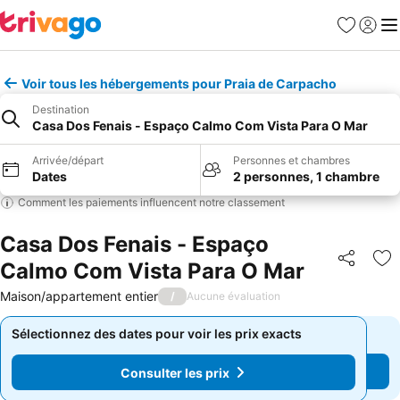
Favoris
Se con
Me
Voir tous les hébergements pour Praia de Carpacho
Destination
Casa Dos Fenais - Espaço Calmo Com Vista Para O Mar
Arrivée/départ
Personnes et chambres
Dates
2 personnes, 1 chambre
Comment les paiements influencent notre classement
Casa Dos Fenais - Espaço
Calmo Com Vista Para O Mar
Partager
Aj
Maison/appartement entier
/
Aucune évaluation
Sélectionnez des dates pour voir les prix exacts
Sélectionnez des dates pour voir les prix exacts
Consulter les prix
Consulter les prix