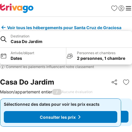
Favoris
Se con
Me
Voir tous les hébergements pour Santa Cruz de Graciosa
Destination
Casa Do Jardim
Arrivée/départ
Personnes et chambres
Dates
2 personnes, 1 chambre
Comment les paiements influencent notre classement
Casa Do Jardim
Partager
Aj
Maison/appartement entier
/
Aucune évaluation
Sélectionnez des dates pour voir les prix exacts
Sélectionnez des dates pour voir les prix exacts
Consulter les prix
Consulter les prix