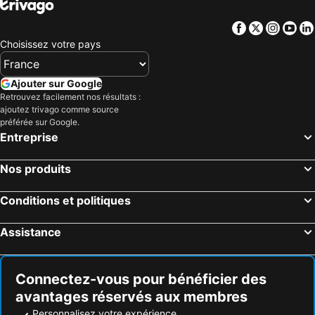
Facebook
Twitter
Insta
Yo
Choisissez votre pays
Ajouter sur Google
Retrouvez facilement nos résultats :
ajoutez trivago comme source
préférée sur Google.
Entreprise
Nos produits
Conditions et politiques
Assistance
Connectez-vous pour bénéficier des
avantages réservés aux membres
Personnalisez votre expérience