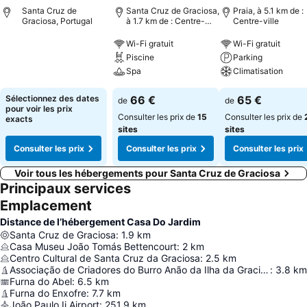
Santa Cruz de
Santa Cruz de Graciosa,
Praia, à 5.1 km de :
Graciosa, Portugal
à 1.7 km de : Centre-
Centre-ville
ville
Wi-Fi gratuit
Wi-Fi gratuit
Piscine
Parking
Spa
Climatisation
Sélectionnez des dates
66 €
65 €
de
de
pour voir les prix
Consulter les prix de
15
Consulter les prix de
exacts
sites
sites
Consulter les prix
Consulter les prix
Consulter les prix
Voir tous les hébergements pour Santa Cruz de Graciosa
Principaux services
Emplacement
Distance de l’hébergement Casa Do Jardim
Santa Cruz de Graciosa
:
1.9
km
Casa Museu João Tomás Bettencourt
:
2
km
Centro Cultural de Santa Cruz da Graciosa
:
2.5
km
Associação de Criadores do Burro Anão da Ilha da Graciosa
:
3.8
km
Furna do Abel
:
6.5
km
Furna do Enxofre
:
7.7
km
João Paulo Ii Airport
:
251.9
km