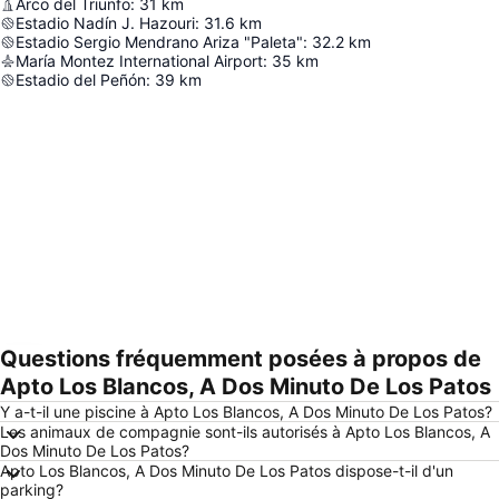
Arco del Triunfo
:
31
km
Estadio Nadín J. Hazouri
:
31.6
km
Estadio Sergio Mendrano Ariza "Paleta"
:
32.2
km
María Montez International Airport
:
35
km
Estadio del Peñón
:
39
km
Questions fréquemment posées à propos de
Agrandir la carte
Apto Los Blancos, A Dos Minuto De Los Patos
Y a-t-il une piscine à Apto Los Blancos, A Dos Minuto De Los Patos?
Les animaux de compagnie sont-ils autorisés à Apto Los Blancos, A
Dos Minuto De Los Patos?
Apto Los Blancos, A Dos Minuto De Los Patos dispose-t-il d'un
parking?