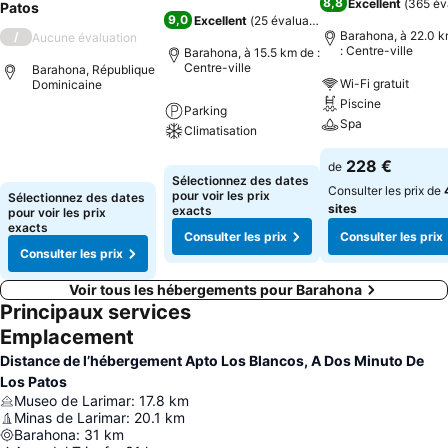
8,8
Excellent
(
365 év
Patos
9,0
Excellent
(
25 évaluations
)
Barahona, à 22.0 k
/
Aucune évaluation
: Centre-ville
Barahona, à 15.5 km de :
Centre-ville
Barahona, République
Wi-Fi gratuit
Dominicaine
Piscine
Parking
Spa
Climatisation
228 €
de
Sélectionnez des dates
Consulter les prix de
pour voir les prix
Sélectionnez des dates
sites
exacts
pour voir les prix
exacts
Consulter les prix
Consulter les prix
Consulter les prix
Voir tous les hébergements pour Barahona
Principaux services
Emplacement
Distance de l’hébergement Apto Los Blancos, A Dos Minuto De
Los Patos
Museo de Larimar
:
17.8
km
Minas de Larimar
:
20.1
km
Barahona
:
31
km