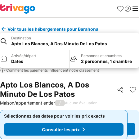
Favoris
Se con
Me
Voir tous les hébergements pour Barahona
Destination
Apto Los Blancos, A Dos Minuto De Los Patos
Arrivée/départ
Personnes et chambres
Dates
2 personnes, 1 chambre
Comment les paiements influencent notre classement
Apto Los Blancos, A Dos
Minuto De Los Patos
Partager
Aj
Maison/appartement entier
/
Aucune évaluation
Sélectionnez des dates pour voir les prix exacts
Sélectionnez des dates pour voir les prix exacts
Consulter les prix
Consulter les prix