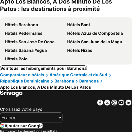
Apto Los Blancos, A Dos Minuto De Los
Patos : les destinations à proximité
Hôtels Barahona
Hôtels Bani
Hôtels Pedermales
Hôtels Azua de Compostela
Hôtels San José De Ocoa
Hôtels San Juan de la Maguana
Hôtels Sabana Yegua
Hôtels Nizao
Hôtels Polo
Voir tous les hébergements pour Barahona
Comparateur d'hôtels
Amérique Centrale et du Sud
République Dominicaine
Barahona
Barahona
Apto Los Blancos, A Dos Minuto De Los Patos
Facebook
Twitter
Insta
Yo
Choisissez votre pays
Ajouter sur Google
Retrouvez facilement nos résultats :