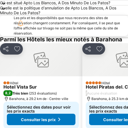
Où est situé Apto Los Blancos, A Dos Minuto De Los Patos?
Quelle est la politique d'annulation de Apto Los Blancos, A Dos
Minuto De Los Patos?
Les prix et les disponibilités que nous recevons des sites de
réservation changent constamment. Par conséquent, il se peut que
l’offre affichée sur trivago ne soit pas la même que celle du site de
réservation.
Parmi les Hôtels les mieux notés à Barahona
Partager
Ajouter à mes favoris
Partager
Ajouter à mes
Hôtel
Hôtel
2 Étoiles
5 Étoiles
Hotel Vista Sur
Hotel Piratas del. 
8,2
/
Très bien
(
253 évaluations
)
Aucune évaluation
Barahona, à 29.2 km de : Centre-ville
Barahona, à 25.3 km de
Sélectionnez des dates pour voir
Sélectionnez des da
les prix exacts
les prix exacts
Consulter les prix
Consulter le