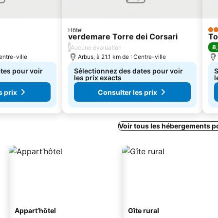
Hôtel
3 É
verdemare Torre dei Corsari
To
/
8,
Aucune évaluation
entre-ville
Arbus, à 21.1 km de : Centre-ville
tes pour voir
Sélectionnez des dates pour voir
S
les prix exacts
l
s prix
Consulter les prix
Voir tous les hébergements p
Appart’hôtel
Gîte rural