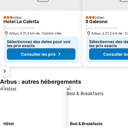
Hôtel
Hôtel
3 Étoiles
3 Étoiles
Hotel La Caletta
Il Galeone
/
/
Aucune évaluation
Aucune évaluation
Arbus, à 21.2 km de : Centre-ville
Arbus, à 21.3 km de : C
Sélectionnez des dates pour voir
Sélectionnez des da
les prix exacts
les prix exacts
Consulter les prix
Consulter le
Arbus : autres hébergements
Hôtel
Bed & Breakfasts