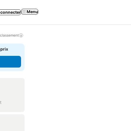
Menu
 connecter
 classement
 prix
t