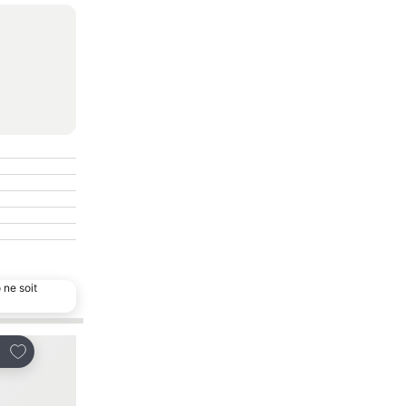
 ne soit
Ajouter à mes favoris
Ajouter à mes favor
tager
Partager