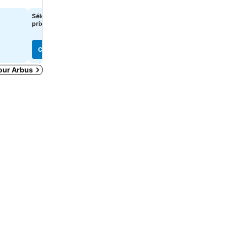
Sélectionnez des dates pour voir les
134 €
de
prix exacts
Consulter les prix de
4 site
Consulter les prix
Consulter les prix
our Arbus