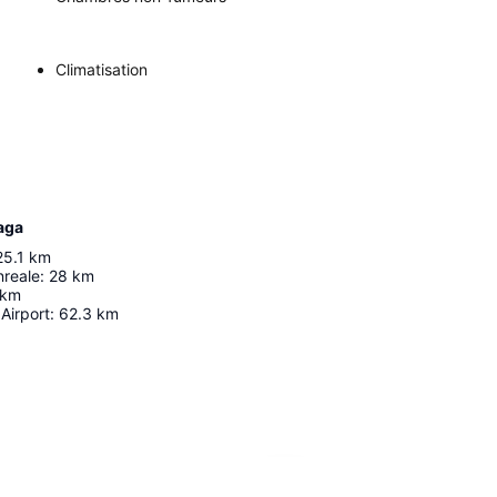
Climatisation
aga
25.1
km
nreale
:
28
km
km
 Airport
:
62.3
km
Agrandir la carte