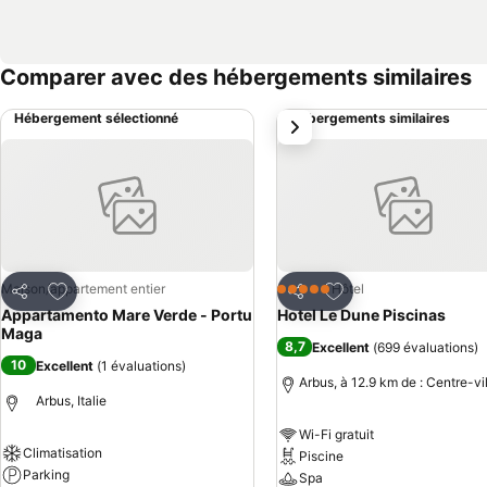
Comparer avec des hébergements similaires
Hébergement sélectionné
Hébergements similaires
suivant
Ajouter à mes favoris
Ajouter à mes favor
Maison/appartement entier
Hôtel
5 Étoiles
Partager
Partager
Appartamento Mare Verde - Portu
Hotel Le Dune Piscinas
Maga
8,7
Excellent
(
699 évaluations
)
10
Excellent
(
1 évaluations
)
Arbus, à 12.9 km de : Centre-vi
Arbus, Italie
Wi-Fi gratuit
Climatisation
Piscine
Parking
Spa