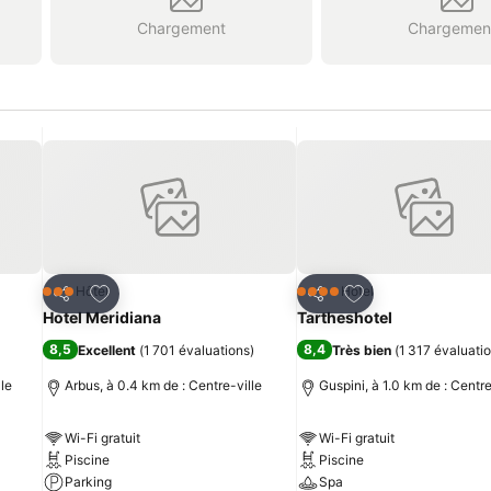
Chargement
Chargemen
is
Ajouter à mes favoris
Ajouter à mes fav
Hôtel
Hôtel
3 Étoiles
4 Étoiles
Partager
Partager
Hotel Meridiana
Tartheshotel
8,5
8,4
Excellent
(
1 701 évaluations
)
Très bien
(
1 317 évaluati
lle
Arbus, à 0.4 km de : Centre-ville
Guspini, à 1.0 km de : Centre
Wi-Fi gratuit
Wi-Fi gratuit
Piscine
Piscine
Parking
Spa