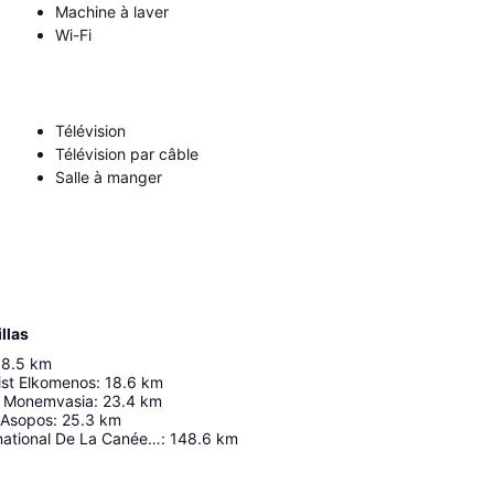
Machine à laver
Wi-Fi
Télévision
Télévision par câble
Salle à manger
llas
18.5
km
ist Elkomenos
:
18.6
km
a Monemvasia
:
23.4
km
 Asopos
:
25.3
km
Aéroport International De La Canée Ioánnis-Daskalogiánnis
:
148.6
km