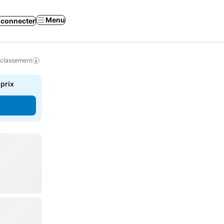
Menu
 connecter
 classement
 prix