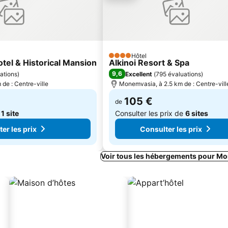
Hôtel
4 Étoiles
otel & Historical Mansion
Alkinoi Resort & Spa
9,6
ations
)
Excellent
(
795 évaluations
)
de : Centre-ville
Monemvasia, à 2.5 km de : Centre-vill
105 €
de
e
1 site
Consulter les prix de
6 sites
er les prix
Consulter les prix
Voir tous les hébergements pour M