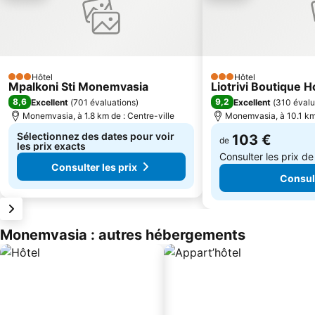
Hôtel
Hôtel
3 Étoiles
3 Étoiles
Mpalkoni Sti Monemvasia
Liotrivi Boutique H
8,6
9,2
Excellent
(
701 évaluations
)
Excellent
(
310 évalu
Monemvasia, à 1.8 km de : Centre-ville
Monemvasia, à 10.1 km 
Sélectionnez des dates pour voir
103 €
de
les prix exacts
Consulter les prix d
Consulter les prix
Consult
Monemvasia : autres hébergements