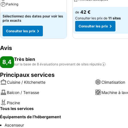
Parking
Consulter les prix
42 €
de
Consulter les prix
Sélectionnez des dates pour voir les
Consulter les prix de
11 sites
prix exacts
Consulter les prix
Consulter les prix
Avis
Très bien
8,4
sur la base de 8 évaluations provenant de sites
réputés
Principaux services
Cuisine / Kitchenette
Climatisation
Balcon / Terrasse
Machine à lav
Piscine
Tous les services
Équipements de l’hébergement
Ascenseur