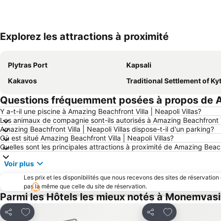
Explorez les attractions à proximité
Plytras Port
Kapsali
Kakavos
Traditional Settlement of Ky
Questions fréquemment posées à propos de Ama
Y a-t-il une piscine à Amazing Beachfront Villa | Neapoli Villas?
Les animaux de compagnie sont-ils autorisés à Amazing Beachfront Vi
Amazing Beachfront Villa | Neapoli Villas dispose-t-il d'un parking?
Où est situé Amazing Beachfront Villa | Neapoli Villas?
Quelles sont les principales attractions à proximité de Amazing Beachf
Voir plus
Les prix et les disponibilités que nous recevons des sites de réservation
pas la même que celle du site de réservation.
Parmi les Hôtels les mieux notés à Monemvas
Ajouter à mes favoris
Ajouter à mes f
Partager
Partager