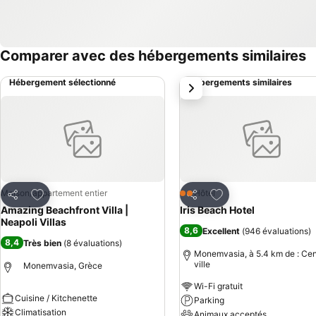
Comparer avec des hébergements similaires
Hébergement sélectionné
Hébergements similaires
suivant
Ajouter à mes favoris
Ajouter à mes favor
Maison/appartement entier
Hôtel
2 Étoiles
Partager
Partager
Amazing Beachfront Villa |
Iris Beach Hotel
Neapoli Villas
8,6
Excellent
(
946 évaluations
)
8,4
Très bien
(
8 évaluations
)
Monemvasia, à 5.4 km de : Cen
ville
Monemvasia, Grèce
Wi-Fi gratuit
Cuisine / Kitchenette
Parking
Climatisation
Animaux acceptés