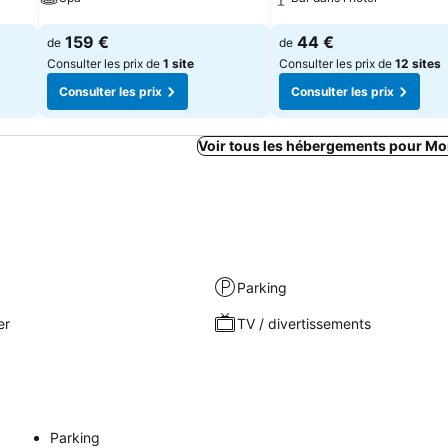
Consulter les prix
Consulter les prix
159 €
44 €
de
de
Consulter les prix de
1 site
Consulter les prix de
12 sites
Consulter les prix
Consulter les prix
Voir tous les hébergements pour M
Parking
er
TV / divertissements
Parking