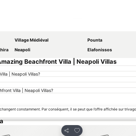
Agrandir la carte
Village Médiéval
Pounta
thira
Neapoli
Elafonissos
zing Beachfront Villa | Neapoli Villas
lla | Neapoli Villas?
ront Villa | Neapoli Villas?
 changent constamment. Par conséquent, il se peut que l’offre affichée sur trivago
ia
avoris
Ajouter à mes favoris
Partager