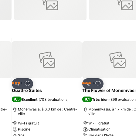
is
Ajouter à mes favoris
Ajouter à mes fav
Hôtel
Hôtel
3 Étoiles
3 Étoiles
Partager
Partager
Quattro Suites
The Flower of Monemvasi
9,5
8,1
Excellent
(
703 évaluations
)
Très bien
(
896 évaluation
tre-
Monemvasia, à 6.0 km de : Centre-
Monemvasia, à 1.7 km de : 
ville
ville
Wi-Fi gratuit
Wi-Fi gratuit
Piscine
Climatisation
Spa
Bar dans l'hôtel