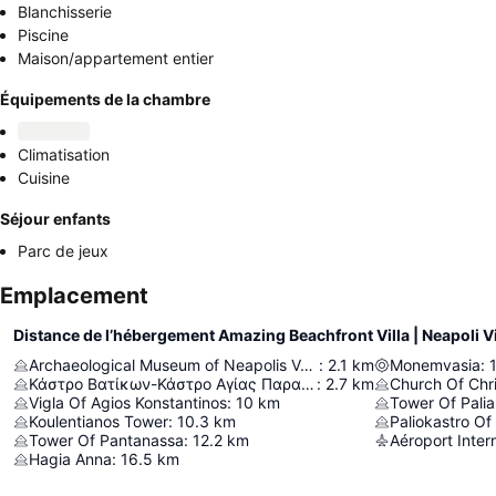
Blanchisserie
Piscine
Maison/appartement entier
Équipements de la chambre
Climatisation
Cuisine
Séjour enfants
Parc de jeux
Emplacement
Distance de l’hébergement Amazing Beachfront Villa | Neapoli Vi
Archaeological Museum of Neapolis Voion
:
2.1
km
Monemvasia
:
Κάστρο Βατίκων-Κάστρο Αγίας Παρασκευής
:
2.7
km
Church Of Chr
Vigla Of Agios Konstantinos
:
10
km
Tower Of Pali
Koulentianos Tower
:
10.3
km
Paliokastro Of
Tower Of Pantanassa
:
12.2
km
Hagia Anna
:
16.5
km