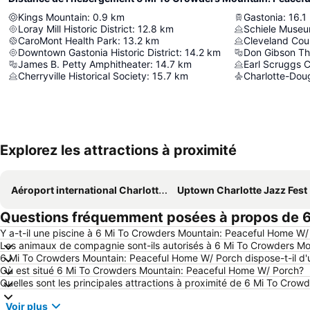
Kings Mountain
:
0.9
km
Gastonia
:
16.1
Loray Mill Historic District
:
12.8
km
Schiele Muse
CaroMont Health Park
:
13.2
km
Cleveland Coun
Downtown Gastonia Historic District
:
14.2
km
Don Gibson Th
James B. Petty Amphitheater
:
14.7
km
Earl Scruggs 
Cherryville Historical Society
:
15.7
km
Explorez les attractions à proximité
Aéroport international Charlotte-Douglas
Uptown Charlotte Jazz Fest
Questions fréquemment posées à propos de 6
Y a-t-il une piscine à 6 Mi To Crowders Mountain: Peaceful Home W/
Les animaux de compagnie sont-ils autorisés à 6 Mi To Crowders M
6 Mi To Crowders Mountain: Peaceful Home W/ Porch dispose-t-il d'
Où est situé 6 Mi To Crowders Mountain: Peaceful Home W/ Porch?
Quelles sont les principales attractions à proximité de 6 Mi To Cr
Voir plus