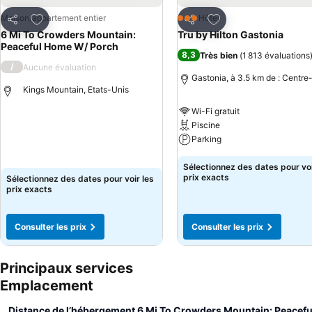
Ajouter à mes favoris
Ajouter à mes favor
Maison/appartement entier
Hôtel
3 Étoiles
Partager
Partager
6 Mi To Crowders Mountain:
Tru by Hilton Gastonia
Peaceful Home W/ Porch
8,3
Très bien
(
1 813 évaluations
/
Aucune évaluation
Gastonia, à 3.5 km de : Centre-
Kings Mountain, Etats-Unis
Wi-Fi gratuit
Piscine
Parking
Sélectionnez des dates pour voi
prix exacts
Sélectionnez des dates pour voir les
prix exacts
Consulter les prix
Consulter les prix
Principaux services
Emplacement
Distance de l’hébergement 6 Mi To Crowders Mountain: Peacef