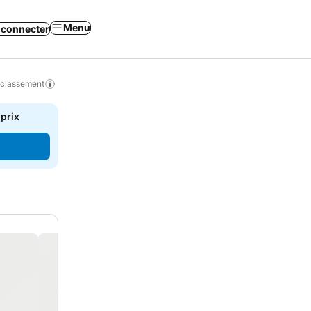
Menu
 connecter
 classement
 prix