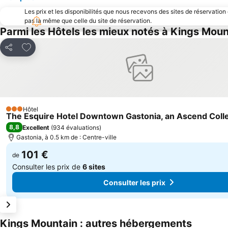
Les prix et les disponibilités que nous recevons des sites de réservation
pas la même que celle du site de réservation.
Parmi les Hôtels les mieux notés à Kings Moun
Ajouter à mes favoris
Partager
Hôtel
3 Étoiles
The Esquire Hotel Downtown Gastonia, an Ascend Colle
8,8
Excellent
(
934 évaluations
)
Gastonia, à 0.5 km de : Centre-ville
101 €
de
Consulter les prix de
6 sites
Consulter les prix
Kings Mountain : autres hébergements