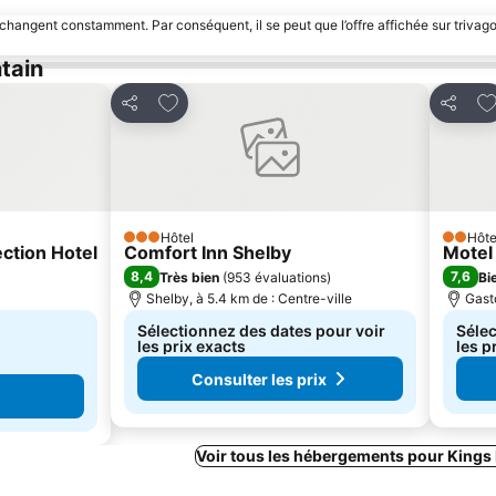
 changent constamment. Par conséquent, il se peut que l’offre affichée sur trivago
tain
Ajouter à mes favoris
Aj
Partager
Partage
Hôtel
Hôte
3 Étoiles
2 Étoile
ction Hotel
Comfort Inn Shelby
Motel
8,4
7,6
Très bien
(
953 évaluations
)
Bi
Shelby, à 5.4 km de : Centre-ville
Gasto
Sélectionnez des dates pour voir
Sélec
les prix exacts
les p
Consulter les prix
Voir tous les hébergements pour Kings