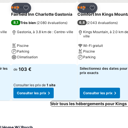
is
Ajouter à mes favoris
Ajouter à mes fav
Hôtel
Hôtel
3 Étoiles
3 Étoiles
Partager
Partager
Fairfield Inn Charlotte Gastonia
Comfort Inn Kings Mount
8,1
6,8
)
Très bien
(
2 080 évaluations
)
(
2 043 évaluations
)
ville
Gastonia, à 3.8 km de : Centre-ville
Kings Mountain, à 2.0 km de
ville
Piscine
Wi-Fi gratuit
Parking
Piscine
Climatisation
Parking
r les
103 €
Sélectionnez des dates pour 
de
prix exacts
Consulter les prix de
1 site
Consulter les prix
Consulter les prix
Voir tous les hébergements pour Kings
ul Home W/ Porch