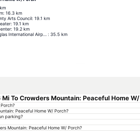
km
um
:
16.3
km
ty Arts Council
:
19.1
km
eater
:
19.1
km
Center
:
19.2
km
Charlotte-Douglas International Airport
:
35.5
km
Agrandir la carte
 Mi To Crowders Mountain: Peaceful Home W/
 Porch?
ountain: Peaceful Home W/ Porch?
un parking?
owders Mountain: Peaceful Home W/ Porch?