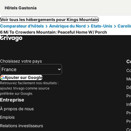
Hôtels Gastonia
Voir tous les hébergements pour Kings Mountain
Comparateur d'hôtels
Amérique du Nord
Etats-Unis
Caroli
6 Mi To Crowders Mountain: Peaceful Home W/ Porch
Choisissez votre pays
Co
Co
Ajouter sur Google
Me
Retrouvez facilement nos résultats :
Dé
ajoutez trivago comme source
préférée sur Google.
Pr
Entreprise
In
À propos de nous
Pr
Emplois
Pr
Relations investisseurs
Co