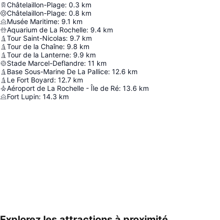
Châtelaillon-Plage
:
0.3
km
Châtelaillon-Plage
:
0.8
km
Musée Maritime
:
9.1
km
Aquarium de La Rochelle
:
9.4
km
Tour Saint-Nicolas
:
9.7
km
Tour de la Chaîne
:
9.8
km
Tour de la Lanterne
:
9.9
km
Stade Marcel-Deflandre
:
11
km
Base Sous-Marine De La Pallice
:
12.6
km
Le Fort Boyard
:
12.7
km
Aéroport de La Rochelle - Île de Ré
:
13.6
km
Fort Lupin
:
14.3
km
Explorez les attractions à proximité