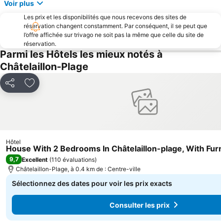
Voir plus
Plage de Marennes
Plage de Gatseau
Les prix et les disponibilités que nous recevons des sites de
Le Grand Pavois
l'Ile de Ré Bridge
réservation changent constamment. Par conséquent, il se peut que
Le Petit Rocher
Rivedoux-Plage
l’offre affichée sur trivago ne soit pas la même que celle du site de
réservation.
Plage des Huttes
Golf de la Prée
Parmi les Hôtels les mieux notés à
Petite Plage
La plage de la Conche
Châtelaillon-Plage
Corderie Royale
Phare de Chassiron
Partager
Ajouter à mes favoris
Rochefort-Saint-Agnant Airport
Les Rues à Arcades
Bowling La Rochelle
Plage Nord
Cathédrale St Louis
Journée sans voiture
Les Trois Tours de la Rochelle
Le Cours des Dames
Hôtel
House With 2 Bedrooms In Châtelaillon-plage, With Fur
du Gros Jonc
Plage de l'Anse de la Croix
9,7
Excellent
(
110 évaluations
)
Châtelaillon-Plage, à 0.4 km de : Centre-ville
Sélectionnez des dates pour voir les prix exacts
Consulter les prix