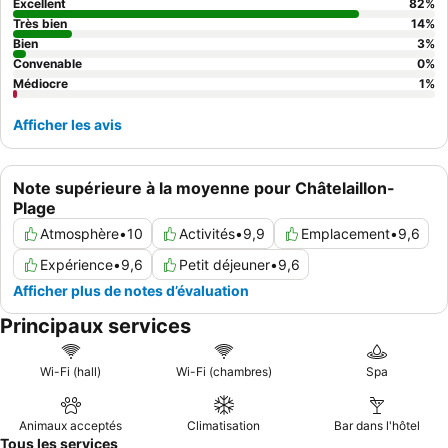
Excellent
82
%
Très bien
14
%
Bien
3
%
Convenable
0
%
Médiocre
1
%
Afficher les avis
Note supérieure à la moyenne pour Châtelaillon-
Plage
Atmosphère
•
10
Activités
•
9,9
Emplacement
•
9,6
Expérience
•
9,6
Petit déjeuner
•
9,6
Afficher plus de notes d’évaluation
Principaux services
Wi-Fi (hall)
Wi-Fi (chambres)
Spa
Animaux acceptés
Climatisation
Bar dans l'hôtel
Tous les services