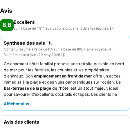
Avis
Excellent
8,8
sur la base de 1 911 évaluations provenant de sites
réputés
Synthèse des avis
Contenu résumé à l’aide de l’IA sur la base de 800+ avis voyageurs ·
Dernière mise à jour : 29 May 2026
Ce charmant hôtel familial propose une retraite paisible en bord
de mer pour les familles, les couples et les propriétaires
d'animaux. Son
emplacement en front de mer
offre un accès
immédiat à la plage et des vues panoramiques sur l'océan. Le
bar-terrasse de la plage
de l'hôtel est un atout majeur, idéal
pour savourer d'excellents cocktails et tapas. Les clients ne
tarissent pas d'éloges sur le
personnel chaleureux et
Afficher plus
attentionné
et sur le petit-déjeuner copieux, varié et délicieux,
composé de produits biologiques et locaux. Pour une
expérience plus calme, pensez à demander une chambre
Avis des clients
donnant sur le jardin.