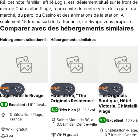
Ré, cet hôtel familial, affilié Logis, est idéalement situé sur le front de
mer de Châtelaillon Plage, à proximité du centre ville, de la gare, du
marché, du parc, du Casino et des animations de la station. A
seulement 15 km au sud de La Rochelle, Le Rivage vous propose 30
Comparer avec des hébergements similaires
chambres tout confort, dont 17 avec balcon loggia face à l'océan
pour profiter de vos petits déjeuners et de somptueux couchers de
Hébergement sélectionné
Hébergements similaires
soleil. 5 chambres avec kitchenette sont également disponibles
dont 1 en rez de chaussée vue mer. Véranda vue sur mer, patio
intérieur, sauna, hammam, solarium, salle de séminaire. Petit-
déjeuner sur votre balcon privatif vue sur mer sans supplément.
Chambres familiales. Parking moto & vélo. Accès wifi gratuit.
Hôtel
Hôtel
Hôtel
3 Étoiles
3 Étoiles
3 Étoiles
Partager
Ajouter à mes favoris
Partager
Ajouter à mes favoris
Partager
Ajouter à
Logis Hôtel le Rivage
Hôtel de Ré, "The
The Originals
Originals Résidence"
Boutique, Hôtel
8,8
Excellent
(
1 911 évaluations
)
Victoria, Châtelail
8,4
Très bien
(
3 111 évaluations
)
Plage
Châtelaillon-Plage,
France
Sainte Marie de Ré, à
9,1
Excellent
(
1 775 é
0.5 km de : Centre-ville
Wi-Fi gratuit
Châtelaillon-Plage,
Wi-Fi gratuit
0.7 km de : Centre-
Spa