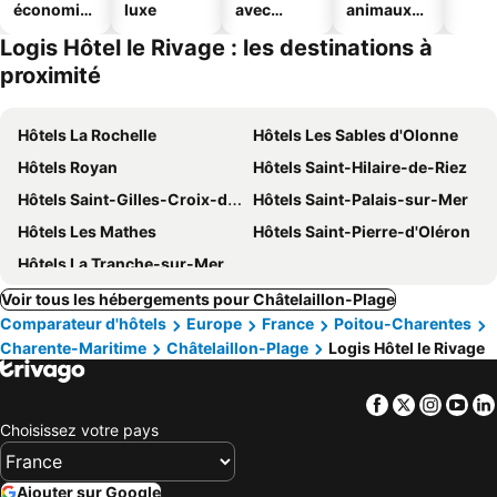
économiq
luxe
avec
animaux
ues
piscine
acceptés
Logis Hôtel le Rivage : les destinations à
proximité
Hôtels La Rochelle
Hôtels Les Sables d'Olonne
Hôtels Royan
Hôtels Saint-Hilaire-de-Riez
Hôtels Saint-Gilles-Croix-de-Vie
Hôtels Saint-Palais-sur-Mer
Hôtels Les Mathes
Hôtels Saint-Pierre-d'Oléron
Hôtels La Tranche-sur-Mer
Voir tous les hébergements pour Châtelaillon-Plage
Comparateur d'hôtels
Europe
France
Poitou-Charentes
Charente-Maritime
Châtelaillon-Plage
Logis Hôtel le Rivage
Facebook
Twitter
Insta
Yo
Choisissez votre pays
Ajouter sur Google