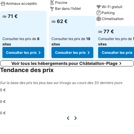
Piscine
Animaux acceptés
Wi-Fi gratuit
Bar dans l'hôtel
Parking
71 €
de
Climatisation
62 €
de
77 €
de
Consulter les prix de
8
Consulter les prix de
18
Consulter les prix de
sites
sites
sites
Consulter les prix
Consulter les prix
Consulter les prix
Voir tous les hébergements pour Châtelaillon-Plage
Tendance des prix
Sur la base des prix les plus bas sur trivago au cours des 30 derniers jours
0 €
0 €
0 €