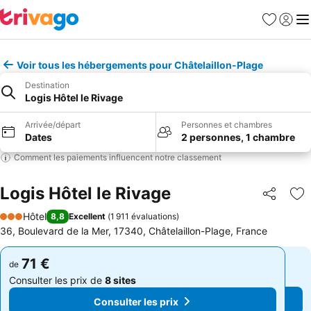
Favoris
Se con
Me
Voir tous les hébergements pour Châtelaillon-Plage
Destination
Logis Hôtel le Rivage
Arrivée/départ
Personnes et chambres
Dates
2 personnes, 1 chambre
Comment les paiements influencent notre classement
Logis Hôtel le Rivage
Partager
Aj
Hôtel
8,8
Excellent
(
1 911 évaluations
)
3 Étoiles
36, Boulevard de la Mer, 17340, Châtelaillon-Plage, France
71 €
71 €
de
de
Consulter les prix de
8 sites
Consulter les prix de
8 sites
Consulter les prix
Consulter les prix