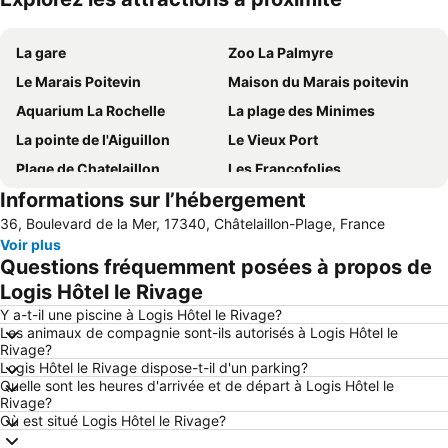
Agrandir la carte
La gare
Zoo La Palmyre
Le Marais Poitevin
Maison du Marais poitevin
Aquarium La Rochelle
La plage des Minimes
La pointe de l'Aiguillon
Le Vieux Port
Plage de Chatelaillon
Les Francofolies
Informations sur l’hébergement
Châtelaillon
Plage de Boyardville
36, Boulevard de la Mer, 17340, Châtelaillon-Plage, France
Port de Plaisance des Minimes
Aéroport de La Rochelle - île de Ré
Voir plus
Plage de Chef de Baie
Grande Plage
Questions fréquemment posées à propos de
Grande Plage de La Tranche - Mer
Hôtel de Ville de La Rochelle
Logis Hôtel le Rivage
Luna Park
Plage de l'Espérance
Y a-t-il une piscine à Logis Hôtel le Rivage?
Les animaux de compagnie sont-ils autorisés à Logis Hôtel le
La Grière
Gare de Surgères
Rivage?
Logis Hôtel le Rivage dispose-t-il d'un parking?
Port de plaisance de Rochefort
Plage de Nauzan
Quelle sont les heures d'arrivée et de départ à Logis Hôtel le
Le marathon de la Rochelle
Les Conches
Rivage?
Où est situé Logis Hôtel le Rivage?
La plage de Couarde-sur-Mer
Plage de la Concurrence