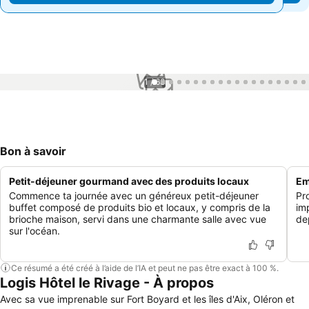
1 / 63
Bon à savoir
Petit-déjeuner gourmand avec des produits locaux
Em
Commence ta journée avec un généreux petit-déjeuner
Pr
buffet composé de produits bio et locaux, y compris de la
imp
brioche maison, servi dans une charmante salle avec vue
de
sur l'océan.
Ce résumé a été créé à l’aide de l’IA et peut ne pas être exact à 100 %.
Logis Hôtel le Rivage - À propos
Avec sa vue imprenable sur Fort Boyard et les îles d'Aix, Oléron et