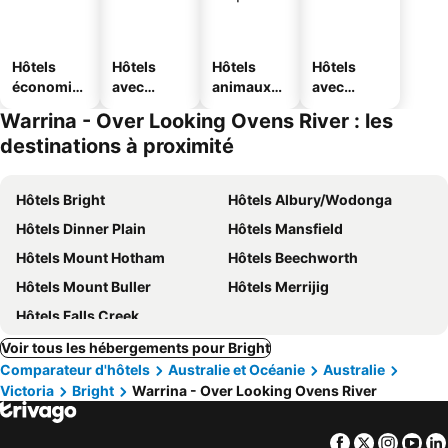
Hôtels
Hôtels
Hôtels
Hôtels
économiq
avec
animaux
avec
ues
piscine
acceptés
parking
Warrina - Over Looking Ovens River : les
destinations à proximité
Hôtels Bright
Hôtels Albury/Wodonga
Hôtels Dinner Plain
Hôtels Mansfield
Hôtels Mount Hotham
Hôtels Beechworth
Hôtels Mount Buller
Hôtels Merrijig
Hôtels Falls Creek
Voir tous les hébergements pour Bright
Comparateur d'hôtels
Australie et Océanie
Australie
Victoria
Bright
Warrina - Over Looking Ovens River
Facebook
Twitter
Insta
Yo