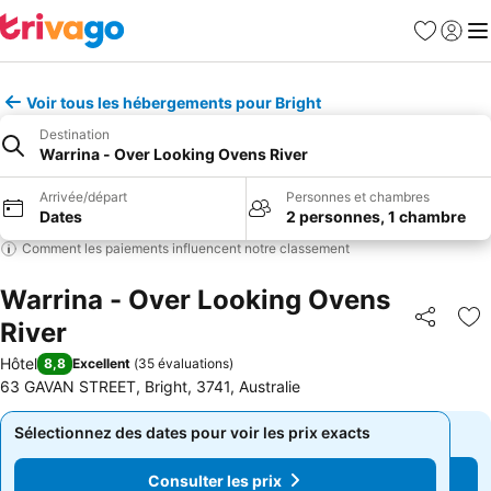
Favoris
Se con
Me
Voir tous les hébergements pour Bright
Destination
Warrina - Over Looking Ovens River
Arrivée/départ
Personnes et chambres
Dates
2 personnes, 1 chambre
Comment les paiements influencent notre classement
Warrina - Over Looking Ovens
River
Partager
Aj
Hôtel
8,8
Excellent
(
35 évaluations
)
63 GAVAN STREET, Bright, 3741, Australie
Sélectionnez des dates pour voir les prix exacts
Sélectionnez des dates pour voir les prix exacts
Consulter les prix
Consulter les prix