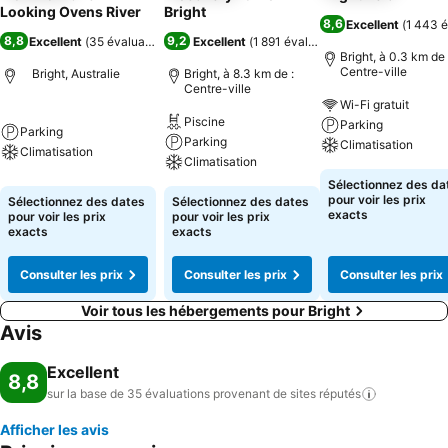
Looking Ovens River
Bright
8,6
Excellent
(
1 443 é
8,8
9,2
Excellent
(
35 évaluations
)
Excellent
(
1 891 évaluations
)
Bright, à 0.3 km de 
Centre-ville
Bright, Australie
Bright, à 8.3 km de :
Centre-ville
Wi-Fi gratuit
Piscine
Parking
Parking
Parking
Climatisation
Climatisation
Climatisation
Sélectionnez des da
pour voir les prix
Sélectionnez des dates
Sélectionnez des dates
exacts
pour voir les prix
pour voir les prix
exacts
exacts
Consulter les prix
Consulter les prix
Consulter les prix
Voir tous les hébergements pour Bright
Avis
Excellent
8,8
sur la base de 35 évaluations provenant de sites
réputés
Afficher les avis