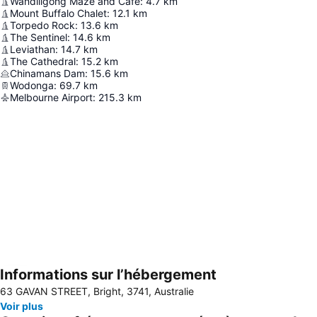
Wandiligong Maze and Cafe
:
4.7
km
Mount Buffalo Chalet
:
12.1
km
Torpedo Rock
:
13.6
km
The Sentinel
:
14.6
km
Leviathan
:
14.7
km
The Cathedral
:
15.2
km
Chinamans Dam
:
15.6
km
Wodonga
:
69.7
km
Melbourne Airport
:
215.3
km
Informations sur l’hébergement
Agrandir la carte
63 GAVAN STREET, Bright, 3741, Australie
Voir plus