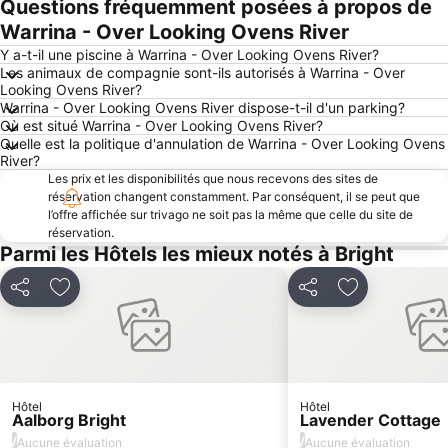
Questions fréquemment posées à propos de
Warrina - Over Looking Ovens River
Y a-t-il une piscine à Warrina - Over Looking Ovens River?
Les animaux de compagnie sont-ils autorisés à Warrina - Over
Looking Ovens River?
Warrina - Over Looking Ovens River dispose-t-il d'un parking?
Où est situé Warrina - Over Looking Ovens River?
Quelle est la politique d'annulation de Warrina - Over Looking Ovens
River?
Les prix et les disponibilités que nous recevons des sites de
réservation changent constamment. Par conséquent, il se peut que
l’offre affichée sur trivago ne soit pas la même que celle du site de
réservation.
Parmi les Hôtels les mieux notés à Bright
Partager
Ajouter à mes favoris
Partager
Ajouter à mes
Hôtel
Hôtel
Aalborg Bright
Lavender Cottage
/
/
Aucune évaluation
Aucune évaluation