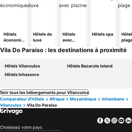
Hôtels
Hôtels de
Hôtels
Hôtels spa
Hôtel
économiq
luxe
avec
plag
ues
piscine
Vila Do Paraiso : les destinations à proximité
Hôtels Vilanculos
Hôtels Bazaruto Island
Hôtels Inhassoro
Voir tous les hébergements pour Vilanculos
Comparateur d'hôtels
Afrique
Mozambique
Inhambane
Vilanculos
Vila Do Paraiso
Facebook
Twitter
Insta
Yo
Choisissez votre pays