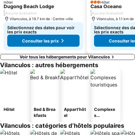
Hôtel
Hôtel
3 Étoiles
Dugong Beach Lodge
Casa Oceano
/
/
Aucune évaluation
Aucune évaluation
Vilanculos, à 19.7 km de : Centre-ville
Vilanculos, à 1.1 km de 
Sélectionnez des dates pour voir
Sélectionnez des da
les prix exacts
les prix exacts
Consulter les prix
Consulter le
Voir tous les hébergements pour Vilanculos
Vilanculos : autres hébergements
Hôtel
Bed & Brea
Appart’hôt
Complexe
kfasts
el
s
touristique
Vilanculos : catégories d’hôtels populaires
s