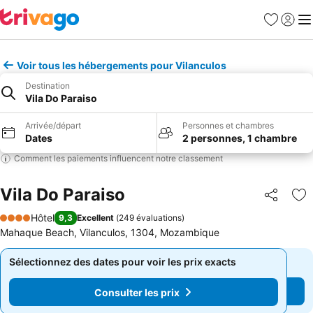
Favoris
Se con
Me
Voir tous les hébergements pour Vilanculos
Destination
Vila Do Paraiso
Arrivée/départ
Personnes et chambres
Dates
2 personnes, 1 chambre
Comment les paiements influencent notre classement
Vila Do Paraiso
Partager
Aj
Hôtel
9,3
Excellent
(
249 évaluations
)
4 Étoiles
Mahaque Beach, Vilanculos, 1304, Mozambique
Sélectionnez des dates pour voir les prix exacts
Sélectionnez des dates pour voir les prix exacts
Consulter les prix
Consulter les prix