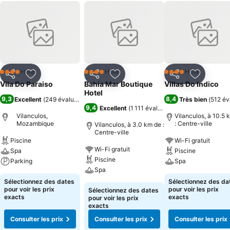
Hôtel
Hôtel
Hôtel
4 Étoiles
4 Étoiles
4 Étoiles
Partager
Ajouter à mes favoris
Partager
Ajouter à mes favoris
Partager
Ajouter à
Vila Do Paraiso
Bahia Mar Boutique
Villas Do Indico
Hotel
9,3
8,4
Excellent
(
249 évaluations
)
Très bien
(
512 év
9,4
Excellent
(
1 111 évaluations
)
Vilanculos,
Vilanculos, à 10.5 
Mozambique
: Centre-ville
Vilanculos, à 3.0 km de :
Centre-ville
Piscine
Wi-Fi gratuit
Wi-Fi gratuit
Spa
Piscine
Piscine
Parking
Spa
Spa
Sélectionnez des dates
Sélectionnez des da
pour voir les prix
pour voir les prix
Sélectionnez des dates
exacts
exacts
pour voir les prix
exacts
Consulter les prix
Consulter les prix
Consulter les prix