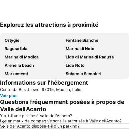
Explorez les attractions à proximité
Agrandir la carte
Ortygie
Fontane Bianche
Ragusa Ibla
Marina di Noto
Marina di Modica
Lido di Marina di Ragusa
Arenella beach
Lido Noto
Marzamemi
Spiaggia Sampieri
Informations sur l’hébergement
Borgo di Donnalucata
Spiaggia di San Lorenzo
Contrada Busitta snc, 97015, Modica, Italie
Ile de Correnti
Giardino Ibleo
Voir plus
Lido Noto
Lido Avola
Questions fréquemment posées à propos de
Playa Grande
Donnafugata
Valle dell'Acanto
Spiaggia Arenella
Cathédrale de Syracuse ( Temple d'Athéna )
Y a-t-il une piscine à Valle dell'Acanto?
Les animaux de compagnie sont-ils autorisés à Valle dell'Acanto?
Lago di Santa Rosalia
Late Baroque Towns of the Val di Noto
Valle dell'Acanto dispose-t-il d'un parking?