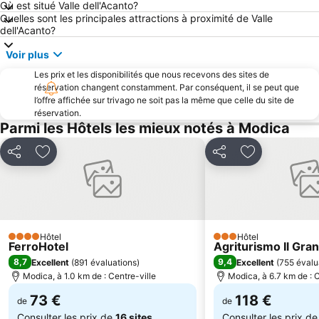
Où est situé Valle dell'Acanto?
Punta Secca
Punta Braccetto
Quelles sont les principales attractions à proximité de Valle
Scoglitti
Les Sept contre Thèbes
dell'Acanto?
Fontaine d'Aréthuse
La cava di Ispica
Voir plus
Santa Maria del Focallo
Réserve naturelle de Vendicari
Les prix et les disponibilités que nous recevons des sites de
réservation changent constamment. Par conséquent, il se peut que
Porto Turistico di Marina di Ragusa
île du cap Passero
l’offre affichée sur trivago ne soit pas la même que celle du site de
Spiaggia Ognina
Carrozziere
réservation.
Parmi les Hôtels les mieux notés à Modica
Castello Maniace
Partager
Ajouter à mes favoris
Partager
Ajouter à mes
Hôtel
Hôtel
4 Étoiles
3 Étoiles
FerroHotel
Agriturismo Il Gra
8,7
9,4
Excellent
(
891 évaluations
)
Excellent
(
755 évalu
Modica, à 1.0 km de : Centre-ville
Modica, à 6.7 km de : C
73 €
118 €
de
de
Consulter les prix de
16 sites
Consulter les prix d