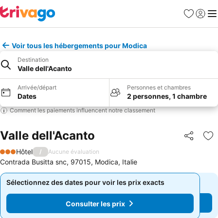
Favoris
Se con
Me
Voir tous les hébergements pour Modica
Destination
Valle dell'Acanto
Arrivée/départ
Personnes et chambres
Dates
2 personnes, 1 chambre
Comment les paiements influencent notre classement
Valle dell'Acanto
Partager
Aj
Hôtel
/
Aucune évaluation
3 Étoiles
Contrada Busitta snc, 97015, Modica, Italie
Sélectionnez des dates pour voir les prix exacts
Sélectionnez des dates pour voir les prix exacts
Consulter les prix
Consulter les prix