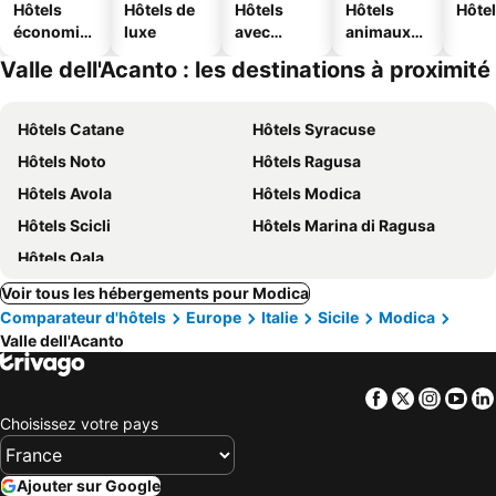
Hôtels
Hôtels de
Hôtels
Hôtels
Hôtel
économiq
luxe
avec
animaux
ues
piscine
acceptés
Valle dell'Acanto : les destinations à proximité
Hôtels Catane
Hôtels Syracuse
Hôtels Noto
Hôtels Ragusa
Hôtels Avola
Hôtels Modica
Hôtels Scicli
Hôtels Marina di Ragusa
Hôtels Qala
Voir tous les hébergements pour Modica
Comparateur d'hôtels
Europe
Italie
Sicile
Modica
Valle dell'Acanto
Facebook
Twitter
Insta
Yo
Choisissez votre pays
Ajouter sur Google