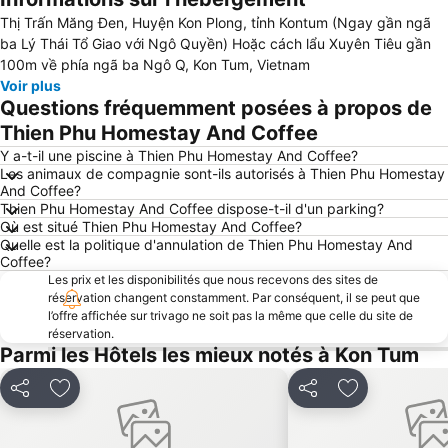
Agrandir la carte
Thị Trấn Măng Đen, Huyện Kon Plong, tỉnh Kontum (Ngay gần ngã
ba Lý Thái Tổ Giao với Ngô Quyền) Hoặc cách lẩu Xuyên Tiêu gần
100m về phía ngã ba Ngô Q, Kon Tum, Vietnam
Voir plus
Questions fréquemment posées à propos de
Thien Phu Homestay And Coffee
Y a-t-il une piscine à Thien Phu Homestay And Coffee?
Les animaux de compagnie sont-ils autorisés à Thien Phu Homestay
And Coffee?
Thien Phu Homestay And Coffee dispose-t-il d'un parking?
Où est situé Thien Phu Homestay And Coffee?
Quelle est la politique d'annulation de Thien Phu Homestay And
Coffee?
Les prix et les disponibilités que nous recevons des sites de
réservation changent constamment. Par conséquent, il se peut que
l’offre affichée sur trivago ne soit pas la même que celle du site de
réservation.
Parmi les Hôtels les mieux notés à Kon Tum
Partager
Ajouter à mes favoris
Partager
Ajouter à mes