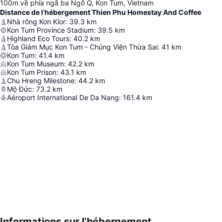
100m về phía ngã ba Ngô Q, Kon Tum, Vietnam
Distance de l’hébergement Thien Phu Homestay And Coffee
Nhà rông Kon Klor
:
39.3
km
Kon Tum Province Stadium
:
39.5
km
Highland Eco Tours
:
40.2
km
Tòa Giám Mục Kon Tum - Chủng Viện Thừa Sai
:
41
km
Kon Tum
:
41.4
km
Kon Tum Museum
:
42.2
km
Kon Tum Prison
:
43.1
km
Chu Hreng Milestone
:
44.2
km
Mộ Đức
:
73.2
km
Aéroport International De Da Nang
:
161.4
km
Informations sur l’hébergement