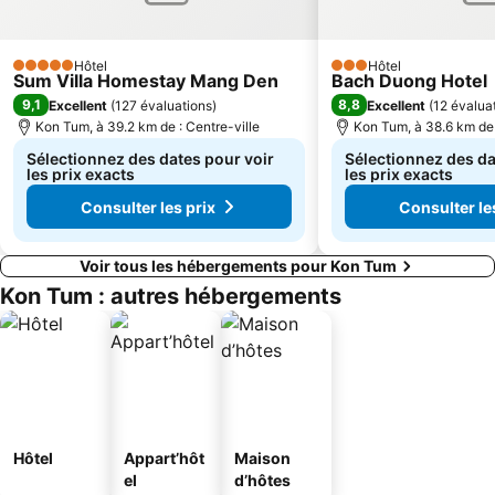
Hôtel
Hôtel
5 Étoiles
3 Étoiles
Sum Villa Homestay Mang Den
Bach Duong Hotel
9,1
8,8
Excellent
(
127 évaluations
)
Excellent
(
12 évalua
Kon Tum, à 39.2 km de : Centre-ville
Kon Tum, à 38.6 km de 
Sélectionnez des dates pour voir
Sélectionnez des da
les prix exacts
les prix exacts
Consulter les prix
Consulter le
Voir tous les hébergements pour Kon Tum
Kon Tum : autres hébergements
Hôtel
Appart’hôt
Maison
el
d’hôtes