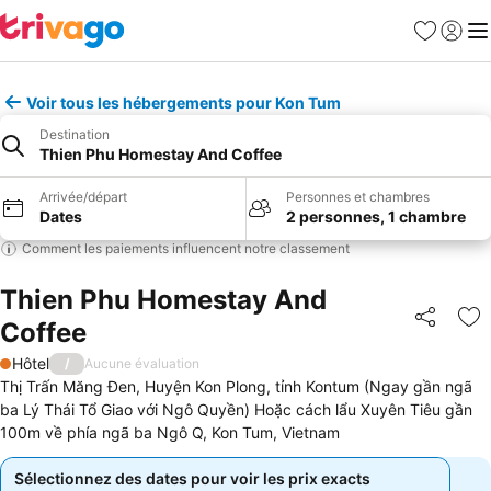
Favoris
Se con
Me
Voir tous les hébergements pour Kon Tum
Destination
Thien Phu Homestay And Coffee
Arrivée/départ
Personnes et chambres
Dates
2 personnes, 1 chambre
Comment les paiements influencent notre classement
Thien Phu Homestay And
Coffee
Partager
Aj
Hôtel
/
Aucune évaluation
1 Étoiles
Thị Trấn Măng Đen, Huyện Kon Plong, tỉnh Kontum (Ngay gần ngã
ba Lý Thái Tổ Giao với Ngô Quyền) Hoặc cách lẩu Xuyên Tiêu gần
100m về phía ngã ba Ngô Q, Kon Tum, Vietnam
Sélectionnez des dates pour voir les prix exacts
Sélectionnez des dates pour voir les prix exacts