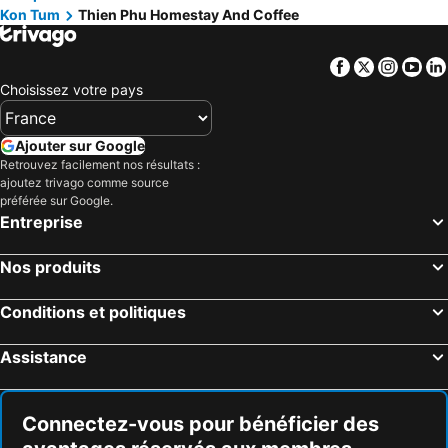
Kon Tum
Thien Phu Homestay And Coffee
Facebook
Twitter
Insta
Yo
Choisissez votre pays
Ajouter sur Google
Retrouvez facilement nos résultats :
ajoutez trivago comme source
préférée sur Google.
Entreprise
Nos produits
Conditions et politiques
Assistance
Connectez-vous pour bénéficier des