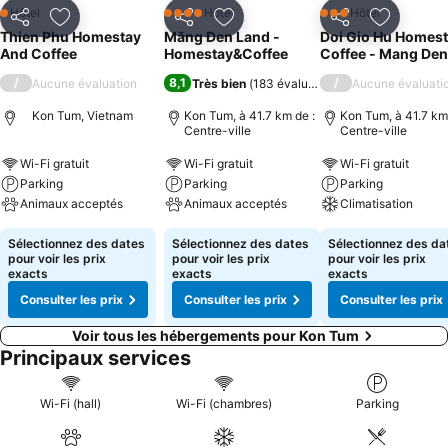
Hôtel
Hôtel
Hôtel
1 Étoiles
4 Étoiles
3 Étoiles
Partager
Ajouter à mes favoris
Partager
Ajouter à mes favoris
Partager
Ajouter à
Thien Phu Homestay
Măng Đen Land -
Doi Gio Hu Homest
And Coffee
Homestay&Coffee
Coffee - Mang Den
/
8,1
/
Aucune évaluation
Très bien
(
183 évaluations
)
Aucune évaluati
Kon Tum, Vietnam
Kon Tum, à 41.7 km de :
Kon Tum, à 41.7 km
Centre-ville
Centre-ville
Wi-Fi gratuit
Wi-Fi gratuit
Wi-Fi gratuit
Parking
Parking
Parking
Animaux acceptés
Animaux acceptés
Climatisation
Sélectionnez des dates
Sélectionnez des dates
Sélectionnez des da
pour voir les prix
pour voir les prix
pour voir les prix
exacts
exacts
exacts
Consulter les prix
Consulter les prix
Consulter les prix
Voir tous les hébergements pour Kon Tum
Principaux services
Wi-Fi (hall)
Wi-Fi (chambres)
Parking