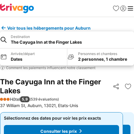
Favoris
Se con
Me
Voir tous les hébergements pour Auburn
Destination
The Cayuga Inn at the Finger Lakes
Arrivée/départ
Personnes et chambres
Dates
2 personnes, 1 chambre
Comment les paiements influencent notre classement
The Cayuga Inn at the Finger
Lakes
Partager
Aj
Hôtel
5,9
(
539 évaluations
)
3 Étoiles
37 William St, Auburn, 13021, Etats-Unis
Sélectionnez des dates pour voir les prix exacts
Sélectionnez des dates pour voir les prix exacts
Consulter les prix
Consulter les prix