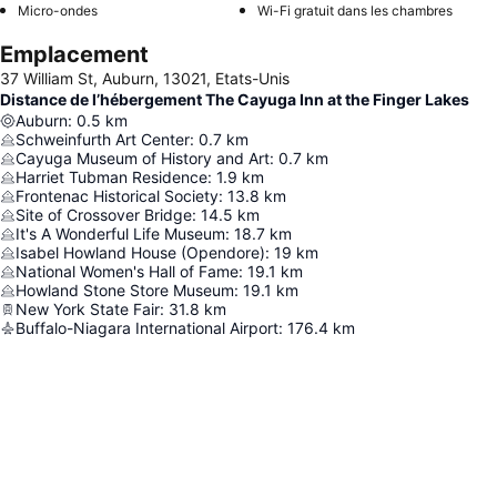
Micro-ondes
Wi-Fi gratuit dans les chambres
Emplacement
37 William St, Auburn, 13021, Etats-Unis
Distance de l’hébergement The Cayuga Inn at the Finger Lakes
Auburn
:
0.5
km
Schweinfurth Art Center
:
0.7
km
Cayuga Museum of History and Art
:
0.7
km
Harriet Tubman Residence
:
1.9
km
Frontenac Historical Society
:
13.8
km
Site of Crossover Bridge
:
14.5
km
It's A Wonderful Life Museum
:
18.7
km
Isabel Howland House (Opendore)
:
19
km
National Women's Hall of Fame
:
19.1
km
Howland Stone Store Museum
:
19.1
km
New York State Fair
:
31.8
km
Buffalo-Niagara International Airport
:
176.4
km