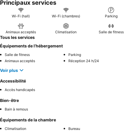
Principaux services
considérablement l'expérience globale. Pour un séjour plus
confortable, il est conseillé de demander une chambre éloignée
des sources de bruit potentielles.
Wi-Fi (hall)
Wi-Fi (chambres)
Parking
Animaux acceptés
Climatisation
Salle de fitness
Tous les services
Équipements de l’hébergement
Salle de fitness
Parking
Animaux acceptés
Réception 24 h/24
Voir plus
Accessibilité
Accès handicapés
Bien-être
Bain à remous
Équipements de la chambre
Climatisation
Bureau