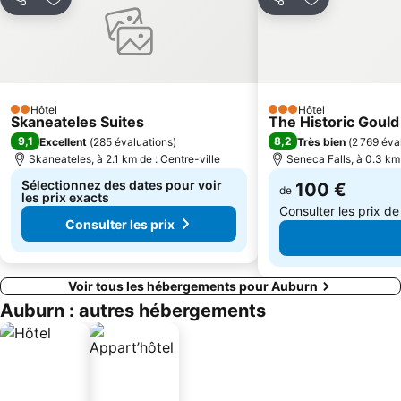
Partager
Ajouter à mes favoris
Partager
Ajouter à mes
Hôtel
Hôtel
2 Étoiles
3 Étoiles
Skaneateles Suites
The Historic Gould
9,1
8,2
Excellent
(
285 évaluations
)
Très bien
(
2 769 éva
Skaneateles, à 2.1 km de : Centre-ville
Seneca Falls, à 0.3 km 
Sélectionnez des dates pour voir
100 €
de
les prix exacts
Consulter les prix d
Consulter les prix
Voir tous les hébergements pour Auburn
Auburn : autres hébergements