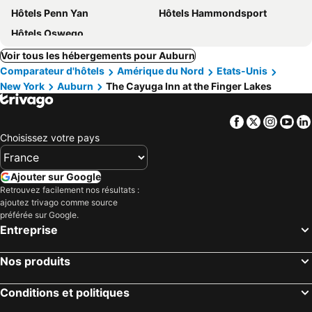
Hôtels Penn Yan
Hôtels Hammondsport
Hôtels Oswego
Voir tous les hébergements pour Auburn
Comparateur d'hôtels
Amérique du Nord
Etats-Unis
New York
Auburn
The Cayuga Inn at the Finger Lakes
Facebook
Twitter
Insta
Yo
Choisissez votre pays
Ajouter sur Google
Retrouvez facilement nos résultats :
ajoutez trivago comme source
préférée sur Google.
Entreprise
Nos produits
Conditions et politiques