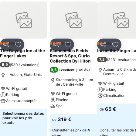
Hôtel
Hôtel
Hôtel
3 Étoiles
4 Étoiles
2 Étoiles
Partager
Ajouter à mes favoris
Partager
Ajouter à mes favoris
Partager
Ajouter à
The Cayuga Inn at the
Skaneateles Fields
Inn at the Finger L
Finger Lakes
Resort & Spa, Curio
7,2
(
2 131 évaluation
Collection By Hilton
5,9
(
539 évaluations
)
Auburn, à 0.5 km de
9,6
Excellent
(
149 évaluations
)
Centre-ville
Auburn, Etats-Unis
Skaneateles, à 3.1 km
Wi-Fi gratuit
de : Centre-ville
Wi-Fi gratuit
Parking
Wi-Fi gratuit
Parking
Climatisation
Piscine
Animaux acceptés
Spa
Consulter les pri
65 €
de
Consulter les prix
Sélectionnez des dates
Consulter les prix
pour voir les prix
319 €
de
exacts
Consulter les prix de
4
Consulter les prix de
sites
sites