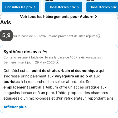
Consulter les prix
Consulter les prix
Consulter les prix
Voir tous les hébergements pour Auburn
Avis
5,9
sur la base de 539 évaluations provenant de sites
réputés
Synthèse des avis
Contenu résumé à l’aide de l’IA sur la base de 100+ avis voyageurs ·
Dernière mise à jour : 29 May 2026
Cet hôtel est un
point de chute urbain et économique
qui
s'adresse principalement aux
voyageurs en solo
et aux
touristes
à la recherche d'un séjour abordable. Son
emplacement central
à Auburn offre un accès pratique aux
magasins locaux et à un parc. L'hôtel propose des chambres
équipées d'un micro-ondes et d'un réfrigérateur, répondant ainsi
aux besoins des clients souhaitant des équipements en
Afficher plus
chambre. Les clients louent constamment l'
exceptionnelle
amabilité du personnel
et sa serviabilité, ce qui améliore