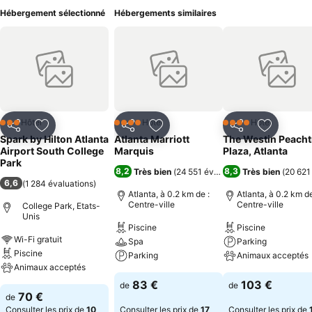
Hébergement sélectionné
Hébergements similaires
Hôtel
Hôtel
Hôtel
3 Étoiles
4 Étoiles
4 Étoiles
Partager
Ajouter à mes favoris
Partager
Ajouter à mes favoris
Partager
Ajouter à
Spark by Hilton Atlanta
Atlanta Marriott
The Westin Peacht
Airport South College
Marquis
Plaza, Atlanta
Park
8,2
8,3
Très bien
(
24 551 évaluations
Très bien
)
(
20 621
6,6
(
1 284 évaluations
)
Atlanta, à 0.2 km de :
Atlanta, à 0.2 km de
Centre-ville
Centre-ville
College Park, Etats-
Unis
Piscine
Piscine
Wi-Fi gratuit
Spa
Parking
Piscine
Parking
Animaux acceptés
Animaux acceptés
83 €
103 €
de
de
70 €
de
Consulter les prix de
10
Consulter les prix de
17
Consulter les prix de