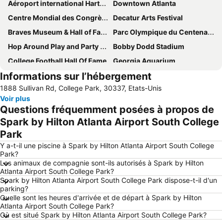
Aéroport international Hartsfield-Jackson d'Atlanta
Downtown Atlanta
Centre Mondial des Congrès de Géorgie
Decatur Arts Festival
Braves Museum & Hall of FameTurner Field Tours
Parc Olympique du Centenaire
Hop Around Play and Party Center
Bobby Dodd Stadium
College Football Hall Of Fame
Georgia Aquarium
Informations sur l’hébergement
Fulton County Airport (Georgia)
Brookhaven Historic District
1888 Sullivan Rd, College Park, 30337, Etats-Unis
Peachtree Street
Bliss Alanta - Midtown
Voir plus
Lenox Square
Questions fréquemment posées à propos de
Spark by Hilton Atlanta Airport South College
Park
Y a-t-il une piscine à Spark by Hilton Atlanta Airport South College
Park?
Les animaux de compagnie sont-ils autorisés à Spark by Hilton
Atlanta Airport South College Park?
Spark by Hilton Atlanta Airport South College Park dispose-t-il d'un
parking?
Quelle sont les heures d'arrivée et de départ à Spark by Hilton
Atlanta Airport South College Park?
Où est situé Spark by Hilton Atlanta Airport South College Park?