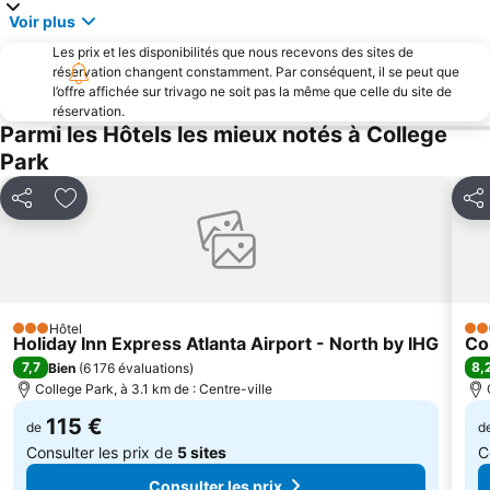
Voir plus
Les prix et les disponibilités que nous recevons des sites de
réservation changent constamment. Par conséquent, il se peut que
l’offre affichée sur trivago ne soit pas la même que celle du site de
réservation.
Parmi les Hôtels les mieux notés à College
Park
Partager
Ajouter à mes favoris
Par
Hôtel
3 Étoiles
3 É
Holiday Inn Express Atlanta Airport - North by IHG
Co
7,7
8,
Bien
(
6 176 évaluations
)
College Park, à 3.1 km de : Centre-ville
115 €
de
d
Consulter les prix de
5 sites
C
Consulter les prix