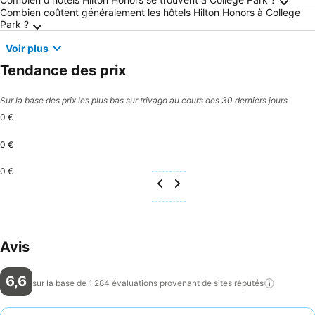
Questions fréquemment posées au sujet de Co
Combien coûtent généralement les hôtels Hilton Honors à College
Park ?
Voir plus
Tendance des prix
Sur la base des prix les plus bas sur trivago au cours des 30 derniers jours
0 €
0 €
0 €
Avis
6,6
sur la base de 1 284 évaluations provenant de sites
réputés