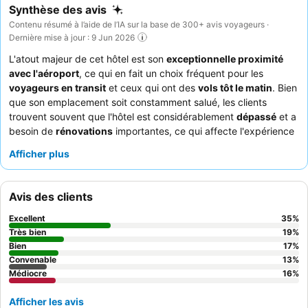
Synthèse des avis
Contenu résumé à l’aide de l’IA sur la base de 300+ avis voyageurs ·
Dernière mise à jour : 9 Jun 2026
L'atout majeur de cet hôtel est son
exceptionnelle proximité
avec l'aéroport
, ce qui en fait un choix fréquent pour les
voyageurs en transit
et ceux qui ont des
vols tôt le matin
. Bien
que son emplacement soit constamment salué, les clients
trouvent souvent que l'hôtel est considérablement
dépassé
et a
besoin de
rénovations
importantes, ce qui affecte l'expérience
globale. Les commentaires sur la
propreté
sont fréquemment
Afficher plus
négatifs, beaucoup signalant des problèmes dans tout
l'établissement et dans les chambres. Le
service de navette
aéroport
, bien qu'annoncé, est une source récurrente de
Avis des clients
frustration, souvent signalé comme peu fiable ou non
opérationnel. Les interactions avec le personnel reçoivent des
Excellent
35
%
avis mitigés, certains clients soulignant une serviabilité
Très bien
19
%
exceptionnelle tandis que d'autres racontent des exemples de
Bien
17
%
Convenable
13
%
manque de convivialité. Cet hôtel est plus adapté aux
Médiocre
16
%
voyageurs soucieux de leur budget
qui privilégient l'accès à
l'aéroport par rapport aux équipements modernes ou aux
Afficher les avis
conditions impeccables. Pour garantir un séjour plus agréable, il