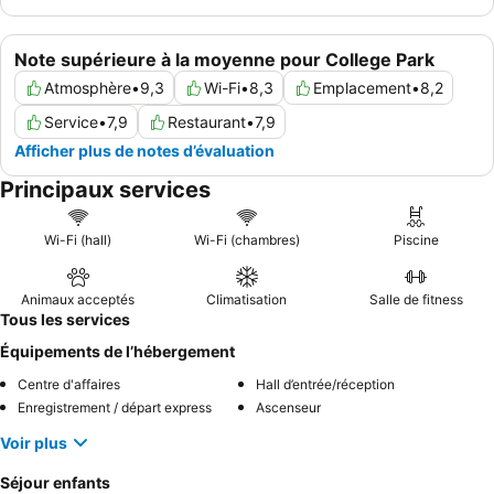
est conseillé de confirmer l'état opérationnel de la navette avant
l'arrivée et de gérer les attentes concernant l'entretien général
Note supérieure à la moyenne pour College Park
de l'hôtel et les équipements des chambres.
Atmosphère
•
9,3
Wi-Fi
•
8,3
Emplacement
•
8,2
Service
•
7,9
Restaurant
•
7,9
Afficher plus de notes d’évaluation
Principaux services
Wi-Fi (hall)
Wi-Fi (chambres)
Piscine
Animaux acceptés
Climatisation
Salle de fitness
Tous les services
Équipements de l’hébergement
Centre d'affaires
Hall d’entrée/réception
Enregistrement / départ express
Ascenseur
Voir plus
Séjour enfants