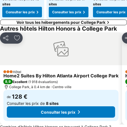
sites
sites
sites
Consulter les prix
Consulter les prix
Consulter les prix
Voir tous les hébergements pour College Park
Autres hôtels Hilton Honors à College Park
Partager
Ajouter à mes favoris
P
Hôtel
3 Étoiles
3
Home2 Suites By Hilton Atlanta Airport College Park
8,9
Excellent
(
1 918 évaluations
)
College Park, à 0.4 km de : Centre-ville
128 €
de
Consulter les prix de
8 sites
Consulter les prix
Combien d’hôtels Hilton Honors se trouvent à College Park ?