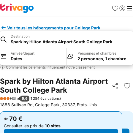
Favoris
Se con
Me
Voir tous les hébergements pour College Park
Destination
Spark by Hilton Atlanta Airport South College Park
Arrivée/départ
Personnes et chambres
Dates
2 personnes, 1 chambre
Comment les paiements influencent notre classement
Spark by Hilton Atlanta Airport
South College Park
Partager
Aj
Hôtel
6,6
(
1 284 évaluations
)
3 Étoiles
1888 Sullivan Rd, College Park, 30337, Etats-Unis
70 €
70 €
de
de
Consulter les prix de
10 sites
Consulter les prix de
10 sites