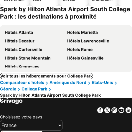
ues
piscine
acceptés
Spark by Hilton Atlanta Airport South College
Park : les destinations à proximité
Hôtels Atlanta
Hôtels Marietta
Hôtels Decatur
Hôtels Lawrenceville
Hôtels Cartersville
Hôtels Rome
Hôtels Stone Mountain
Hôtels Gainesville
Hôtels Kennesaw
Voir tous les hébergements pour College Park
Comparateur d'hôtels
Amérique du Nord
Etats-Unis
Géorgie
College Park
Spark by Hilton Atlanta Airport South College Park
Facebook
Twitter
Insta
Yo
Choisissez votre pays