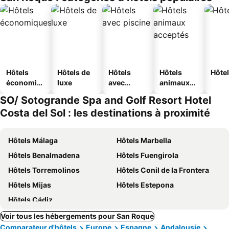
Hôtels
Hôtels de
Hôtels
Hôtels
Hôtel
économiq
luxe
avec
animaux
ues
piscine
acceptés
SO/ Sotogrande Spa and Golf Resort Hotel
Costa del Sol : les destinations à proximité
Hôtels Málaga
Hôtels Marbella
Hôtels Benalmadena
Hôtels Fuengirola
Hôtels Torremolinos
Hôtels Conil de la Frontera
Hôtels Mijas
Hôtels Estepona
Hôtels Cádiz
Voir tous les hébergements pour San Roque
Comparateur d'hôtels
Europe
Espagne
Andalousie