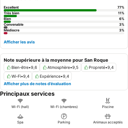
de grande qualité avec des options à la carte. Pour une
expérience vraiment sereine, pensez à réserver une chambre
Excellent
77
%
avec un
jardin privé
.
Très bien
11
%
Bien
6
%
Convenable
3
%
Médiocre
3
%
Afficher les avis
Note supérieure à la moyenne pour San Roque
Bien-être
•
9,6
Atmosphère
•
9,5
Propreté
•
9,4
Wi-Fi
•
9,4
Expérience
•
9,4
Afficher plus de notes d’évaluation
Principaux services
Wi-Fi (hall)
Wi-Fi (chambres)
Piscine
Spa
Parking
Animaux acceptés