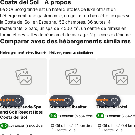
Costa del Sol - À propos
Le SO/ Sotogrande est un hôtel 5 étoiles de luxe offrant un
hébergement, une gastronomie, un golf et un bien-être uniques sur
la Costa del Sol, en Espagne.152 chambres, 36 suites, 4
restaurants, 2 bars, un spa de 2 500 m², un centre de remise en
forme et des salles de réunion et de mariage. 2 piscines extérieures
Comparer avec des hébergements similaires
et 1 piscine intérieure avec des terrasses au milieu de jardins privés
et des vues sur la mer, Gibraltar, les parcours de golf et la
Hébergement sélectionné
Hébergements similaires
campagne andalouse. Une expérience unique dans le sud de
l'Espagne. À côté des meilleurs terrains de golf et d'un célèbre Polo
Club, Marbella, Puerto Banus et entourée de vastes jardins donnant
sur la mer Méditerranée est la meilleure destination pour se
détendre et profiter de ses vacances. Laissez-vous séduire par
l'essence méditerranéenne et le luxe du SO/ Sotogrande.
Hôtel
Hôtel
Hôtel
5 Étoiles
5 Étoiles
4 Étoiles
Partager
Ajouter à mes favoris
Partager
Ajouter à mes favoris
Partager
Ajouter à
SO/ Sotogrande Spa
Sunborn Gibraltar
The Rock Hotel
and Golf Resort Hotel
9,0
8,5
Excellent
(
8 584 évaluations
Excellent
)
(
7 842 é
Costa del Sol
Gibraltar, à 2.1 km de :
Gibraltar, à 0.4 km 
9,2
Excellent
(
1 629 évaluations
)
Centre-ville
Centre-ville