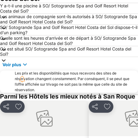
Y a-t-il une piscine à SO/ Sotogrande Spa and Golf Resort Hotel
Plage de Los Lances
Atalaya Golf & Country Club
Costa del Sol?
Europe Point
Centre des Congrès et des Expositions de Marbella
Les animaux de compagnie sont-ils autorisés à SO/ Sotogrande Spa
and Golf Resort Hotel Costa del Sol?
Centro Plaza
Castillo de la Duquesa
SO/ Sotogrande Spa and Golf Resort Hotel Costa del Sol dispose-t-il
d'un parking?
Aéroport international de Gibraltar
Estepona Golf
Quelle sont les heures d'arrivée et de départ à SO/ Sotogrande Spa
Playa Guadalmina
Ocean Club Marbella
and Golf Resort Hotel Costa del Sol?
Où est situé SO/ Sotogrande Spa and Golf Resort Hotel Costa del
Los Naranjos Golf Club
Paseo Maritimo Marbella
Sol?
Plaza de los Naranjos
Punta de Chullera
Voir plus
Plaza de las Flores
Calle Terraza
Les prix et les disponibilités que nous recevons des sites de
Puerto José Banús
Sabinillas
réservation changent constamment. Par conséquent, il se peut que
l’offre affichée sur trivago ne soit pas la même que celle du site de
Bahía Dorada
Château de Guzmán el Bueno
réservation.
Parmi les Hôtels les mieux notés à San Roque
Playa Chica
Benzú
Casablanca
Puerto y Varadero de la Duquesa
Partager
Ajouter à mes favoris
Partager
Ajouter à mes
Gibraltar Coach Terminus
Iglesia de San Luis
Bahía Park
Marina de Estepona
Playa de Punta Paloma
Guadalmina Club de Golf