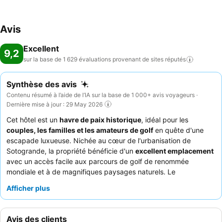
Avis
Excellent
9,2
sur la base de 1 629 évaluations provenant de sites
réputés
Synthèse des avis
Contenu résumé à l’aide de l’IA sur la base de 1 000+ avis voyageurs ·
Dernière mise à jour : 29 May 2026
Cet hôtel est un
havre de paix historique
, idéal pour les
couples, les familles et les amateurs de golf
en quête d'une
escapade luxueuse. Nichée au cœur de l'urbanisation de
Sotogrande, la propriété bénéficie d'un
excellent emplacement
avec un accès facile aux parcours de golf de renommée
mondiale et à de magnifiques paysages naturels. Le
spectaculaire spa
, doté de plusieurs piscines, d'hydrothérapie
Afficher plus
et d'une salle de sport bien équipée, est un atout majeur pour
les clients. Les clients louent constamment le
service
exceptionnel
du personnel attentif et le
petit-déjeuner
varié et
Avis des clients