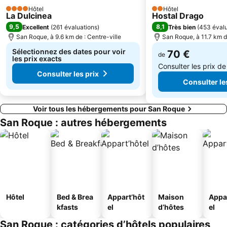
Hôtel
Hôtel
4 Étoiles
2 Étoiles
La Dulcinea
Hostal Drago
9,5
8,1
Excellent
(
261 évaluations
)
Très bien
(
453 évalu
San Roque, à 9.6 km de : Centre-ville
San Roque, à 11.7 km de
Sélectionnez des dates pour voir
70 €
de
les prix exacts
Consulter les prix d
Consulter les prix
Consulter le
Voir tous les hébergements pour San Roque
San Roque : autres hébergements
Hôtel
Bed & Brea
Appart’hôt
Maison
Appa
kfasts
el
d’hôtes
el
San Roque : catégories d’hôtels populaires