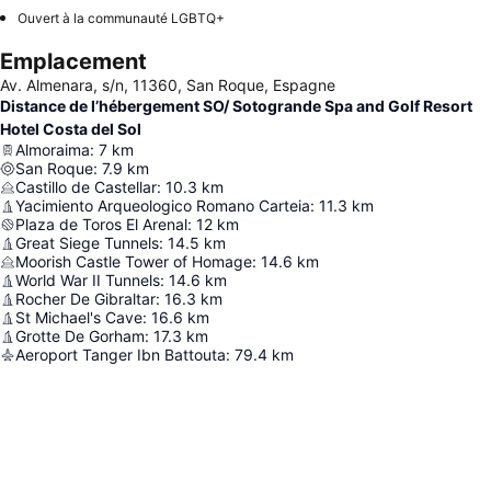
Ouvert à la communauté LGBTQ+
Emplacement
Av. Almenara, s/n, 11360, San Roque, Espagne
Distance de l’hébergement SO/ Sotogrande Spa and Golf Resort
Hotel Costa del Sol
Almoraima
:
7
km
San Roque
:
7.9
km
Castillo de Castellar
:
10.3
km
Yacimiento Arqueologico Romano Carteia
:
11.3
km
Plaza de Toros El Arenal
:
12
km
Great Siege Tunnels
:
14.5
km
Moorish Castle Tower of Homage
:
14.6
km
World War II Tunnels
:
14.6
km
Rocher De Gibraltar
:
16.3
km
St Michael's Cave
:
16.6
km
Grotte De Gorham
:
17.3
km
Aeroport Tanger Ibn Battouta
:
79.4
km