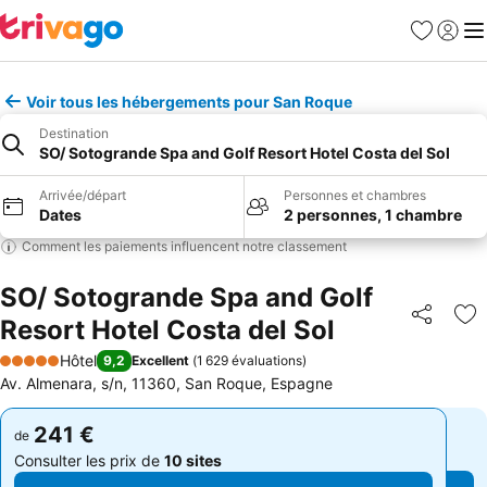
Favoris
Se con
Me
Voir tous les hébergements pour San Roque
Destination
SO/ Sotogrande Spa and Golf Resort Hotel Costa del Sol
Arrivée/départ
Personnes et chambres
Dates
2 personnes, 1 chambre
Comment les paiements influencent notre classement
SO/ Sotogrande Spa and Golf
Resort Hotel Costa del Sol
Partager
Aj
Hôtel
9,2
Excellent
(
1 629 évaluations
)
5 Étoiles
Av. Almenara, s/n, 11360, San Roque, Espagne
241 €
241 €
de
de
Consulter les prix de
10 sites
Consulter les prix de
10 sites