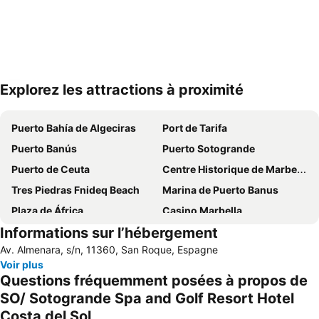
Explorez les attractions à proximité
Agrandir la carte
Puerto Bahía de Algeciras
Port de Tarifa
Puerto Banús
Puerto Sotogrande
Puerto de Ceuta
Centre Historique de Marbella
Tres Piedras Fnideq Beach
Marina de Puerto Banus
Plaza de África
Casino Marbella
Informations sur l’hébergement
Nueva Andalucía
San Pedro Alcántara
Av. Almenara, s/n, 11360, San Roque, Espagne
Benítez
Plage de Bolonia
Voir plus
El Faro
Port de Gibraltar
Questions fréquemment posées à propos de
Port de Plaisance de Marbella
Plaza Alta
SO/ Sotogrande Spa and Golf Resort Hotel
Costa del Sol
Estación de Tren
Getares