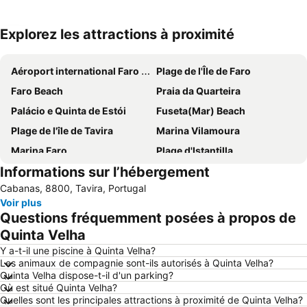
Explorez les attractions à proximité
Agrandir la carte
Aéroport international Faro - Gago Coutinho
Plage de l'Île de Faro
Faro Beach
Praia da Quarteira
Palácio e Quinta de Estói
Fuseta(Mar) Beach
Plage de l'île de Tavira
Marina Vilamoura
Marina Faro
Plage d'Istantilla
Informations sur l’hébergement
Stade de l'Algarve
Praia da Ilha da Armona
Cabanas, 8800, Tavira, Portugal
Barra da Fuseta Beach
Falesia Beach
Voir plus
Praia Verde
Monte Gordo beach
Questions fréquemment posées à propos de
De Vilamoura
Playa Isla Canela
Quinta Velha
Couvent Notre-Dame de l'Assomption
Tavira train station
Y a-t-il une piscine à Quinta Velha?
Les animaux de compagnie sont-ils autorisés à Quinta Velha?
Parc Naturel de Ria Formosa
Culatra (Mar) Beach
Quinta Velha dispose-t-il d'un parking?
Où est situé Quinta Velha?
Cathédrale de Faro
Solverde Casino de Vilamoura
Quelles sont les principales attractions à proximité de Quinta Velha?