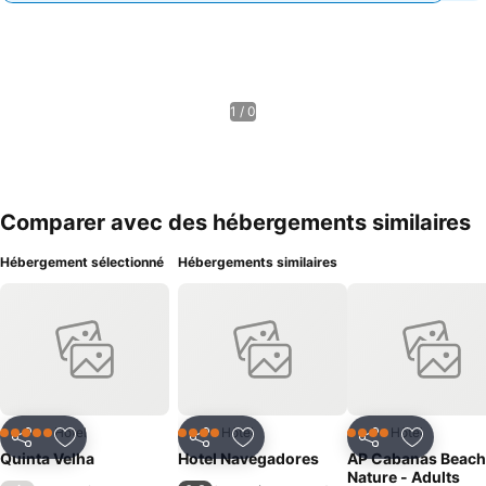
1 / 0
Comparer avec des hébergements similaires
Hébergement sélectionné
Hébergements similaires
Hôtel
Hôtel
Hôtel
5 Étoiles
4 Étoiles
4 Étoiles
Partager
Ajouter à mes favoris
Partager
Ajouter à mes favoris
Partager
Ajouter à
Quinta Velha
Hotel Navegadores
AP Cabanas Beach
Nature - Adults