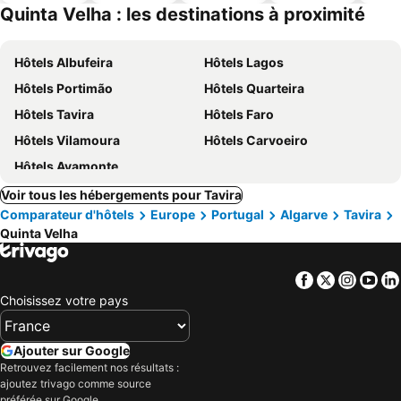
ues
piscine
acceptés
Quinta Velha : les destinations à proximité
Hôtels Albufeira
Hôtels Lagos
Hôtels Portimão
Hôtels Quarteira
Hôtels Tavira
Hôtels Faro
Hôtels Vilamoura
Hôtels Carvoeiro
Hôtels Ayamonte
Voir tous les hébergements pour Tavira
Comparateur d'hôtels
Europe
Portugal
Algarve
Tavira
Quinta Velha
Facebook
Twitter
Insta
Yo
Choisissez votre pays
Ajouter sur Google
Retrouvez facilement nos résultats :
ajoutez trivago comme source
préférée sur Google.