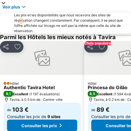
Plage de Manta Rota
Playas Isla Cristina
Voir plus
Tavira Gran-Plaza
Praça Marquês de Pombal
Les prix et les disponibilités que nous recevons des sites de
Ayamonte
Isla Canela Golf
réservation changent constamment. Par conséquent, il se peut que
l’offre affichée sur trivago ne soit pas la même que celle du site de
La Antilla
Praia do Vale do Garrão
réservation.
Pego do Inferno
Avenida Marginal de Monte Gordo
Parmi les Hôtels les mieux notés à Tavira
Terminal Rodoviário Faro
Aula Marina El Terrón
Choix populaire
Partager
Ajouter à mes favoris
Partager
Ajouter à mes
Golf El Rompido
El Portil
Castelo de Tavira
Terra Estreita beach
Santo António Beach
Arquivo Histórico Municipal de Vila Real de Santo António
Ilha da Barreta
Arc de Triomphe de Faro
Hôtel
Hôtel
2 Étoiles
Estação de Caminhos de Ferro de Faro
Club de Golf d'Islantilla
Authentic Tavira Hotel
Princesa do Gilão
9,1
8,5
Excellent
(
1 197 évaluations
)
Excellent
(
1 594 éva
Vale do Lobo Resort
Port de plaisance El Rompido
Tavira, à 0.5 km de : Centre-ville
Tavira, à 0.2 km de : C
de Forte Novo
103 €
89 €
de
de
Consulter les prix de
9 sites
Consulter les prix d
Consulter les prix
Consulter le