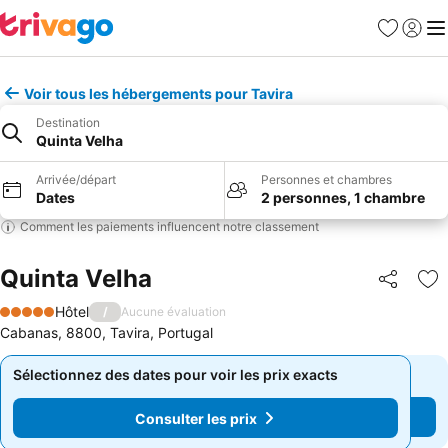
Favoris
Se con
Me
Voir tous les hébergements pour Tavira
Destination
Quinta Velha
Arrivée/départ
Personnes et chambres
Dates
2 personnes, 1 chambre
Comment les paiements influencent notre classement
Quinta Velha
Partager
Aj
Hôtel
/
Aucune évaluation
5 Étoiles
Cabanas, 8800, Tavira, Portugal
Sélectionnez des dates pour voir les prix exacts
Sélectionnez des dates pour voir les prix exacts
Consulter les prix
Consulter les prix