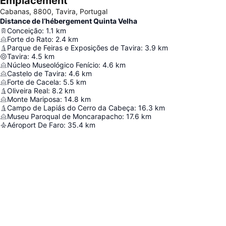
Emplacement
Cabanas, 8800, Tavira, Portugal
Distance de l’hébergement Quinta Velha
Conceição
:
1.1
km
Forte do Rato
:
2.4
km
Parque de Feiras e Exposições de Tavira
:
3.9
km
Tavira
:
4.5
km
Núcleo Museológico Fenício
:
4.6
km
Castelo de Tavira
:
4.6
km
Forte de Cacela
:
5.5
km
Oliveira Real
:
8.2
km
Monte Mariposa
:
14.8
km
Campo de Lapiás do Cerro da Cabeça
:
16.3
km
Museu Paroqual de Moncarapacho
:
17.6
km
Aéroport De Faro
:
35.4
km