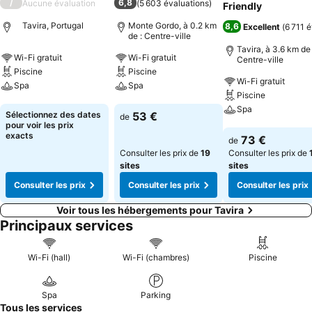
/
6,8
Aucune évaluation
(
5 603 évaluations
)
Friendly
Tavira, Portugal
Monte Gordo, à 0.2 km
8,6
Excellent
(
6 711 
de : Centre-ville
Tavira, à 3.6 km de 
Wi-Fi gratuit
Wi-Fi gratuit
Centre-ville
Piscine
Piscine
Wi-Fi gratuit
Spa
Spa
Piscine
Spa
Consulter les prix
Consulter les prix
Sélectionnez des dates
53 €
de
pour voir les prix
Consulter les pri
exacts
73 €
de
Consulter les prix de
19
Consulter les prix de
sites
sites
Consulter les prix
Consulter les prix
Consulter les prix
Voir tous les hébergements pour Tavira
Principaux services
Wi-Fi (hall)
Wi-Fi (chambres)
Piscine
Spa
Parking
Tous les services