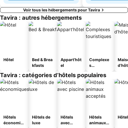
Voir tous les hébergements pour Tavira
Tavira : autres hébergements
Hôtel
Bed & Brea
Appart’hôt
Complexe
Mais
kfasts
el
s
d’hô
touristique
Tavira : catégories d’hôtels populaires
s
Hôtels
Hôtels de
Hôtels
Hôtels
Hôtel
économiq
luxe
avec
animaux