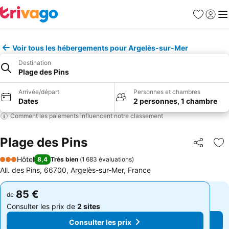
Favoris
Se con
Me
Voir tous les hébergements pour Argelès-sur-Mer
Destination
Plage des Pins
Arrivée/départ
Personnes et chambres
Dates
2 personnes, 1 chambre
Comment les paiements influencent notre classement
Plage des Pins
Partager
Aj
Hôtel
8,4
Très bien
(
1 683 évaluations
)
3 Étoiles
All. des Pins, 66700, Argelès-sur-Mer, France
85 €
85 €
de
de
Consulter les prix de
2 sites
Consulter les prix de
2 sites
Consulter les prix
Consulter les prix