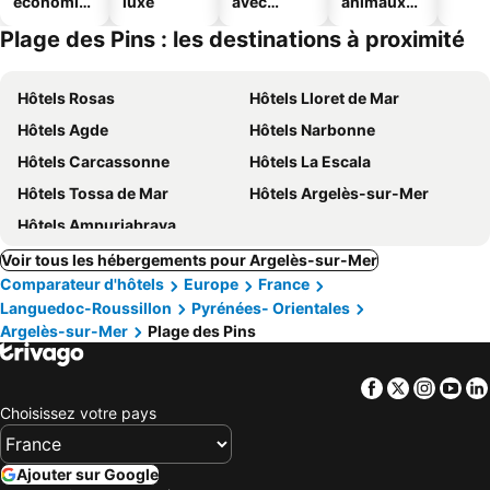
économiq
luxe
avec
animaux
ues
piscine
acceptés
Plage des Pins : les destinations à proximité
Hôtels Rosas
Hôtels Lloret de Mar
Hôtels Agde
Hôtels Narbonne
Hôtels Carcassonne
Hôtels La Escala
Hôtels Tossa de Mar
Hôtels Argelès-sur-Mer
Hôtels Ampuriabrava
Voir tous les hébergements pour Argelès-sur-Mer
Comparateur d'hôtels
Europe
France
Languedoc-Roussillon
Pyrénées- Orientales
Argelès-sur-Mer
Plage des Pins
Facebook
Twitter
Insta
Yo
Choisissez votre pays
Ajouter sur Google