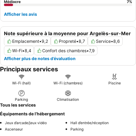
Médiocre
7
%
Afficher les avis
Note supérieure à la moyenne pour Argelès-sur-Mer
Emplacement
•
9,2
Propreté
•
8,7
Service
•
8,6
Wi-Fi
•
8,4
Confort des chambres
•
7,9
Afficher plus de notes d’évaluation
Principaux services
Wi-Fi (hall)
Wi-Fi (chambres)
Piscine
Parking
Climatisation
Tous les services
Équipements de l’hébergement
Jeux d’arcade/jeux vidéo
Hall d’entrée/réception
Ascenseur
Parking