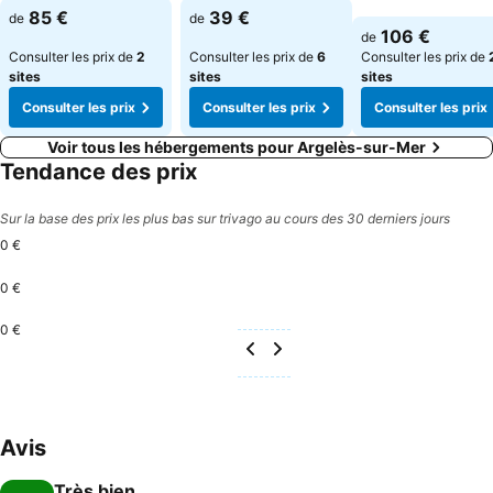
Consulter les prix
Consulter les prix
85 €
39 €
de
de
Consulter les pri
106 €
de
Consulter les prix de
2
Consulter les prix de
6
Consulter les prix de
sites
sites
sites
Consulter les prix
Consulter les prix
Consulter les prix
Voir tous les hébergements pour Argelès-sur-Mer
Tendance des prix
Sur la base des prix les plus bas sur trivago au cours des 30 derniers jours
0 €
0 €
0 €
Avis
Très bien