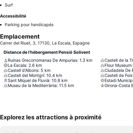
Surf
Accessibilité
Parking pour handicapés
Emplacement
Carrer del Riuet, 3, 17130, La Escala, Espagne
Distance de l’hébergement Pensió Solivent
Ruinas Grecorromanas De Ampurias
:
1.3
km
Castell de la Tr
La Escala
:
2.6
km
Flour Museum
:
Castell d'Albons
:
5
km
Ciudadela De 
Castell del Montgrí
:
10.4
km
Castell de Foi
Sant Miquel de Fluvià
:
10.8
km
Estadi Municip
Museu de la Mediterrània
:
11.5
km
Girona-Costa B
Explorez les attractions à proximité