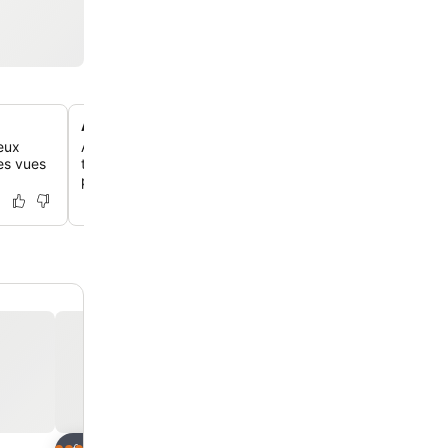
À deux pas de la plage de Platja del Riuet
ieux
Accède directement à la magnifique Platja del Riuet, à 
es vues
trois minutes à pied, parfaite pour les amoureux de la pl
promenades matinales.