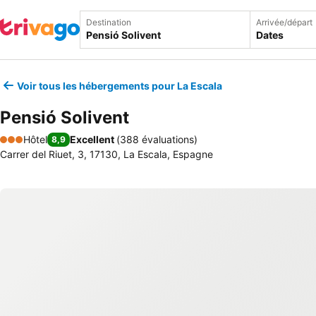
Destination
Arrivée/départ
Dates
Voir tous les hébergements pour La Escala
Pensió Solivent
Hôtel
Excellent
(
388 évaluations
)
8,9
3 Étoiles
Carrer del Riuet, 3, 17130, La Escala, Espagne