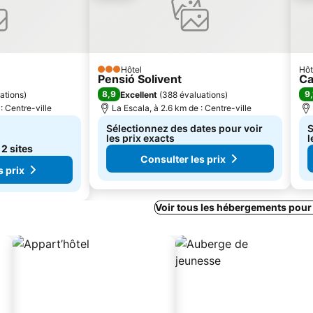
Hôtel
Hôt
3 Étoiles
Pensió Solivent
Ca
8,9
9,
ations
)
Excellent
(
388 évaluations
)
: Centre-ville
La Escala, à 2.6 km de : Centre-ville
Sélectionnez des dates pour voir
S
les prix exacts
l
e
2 sites
Consulter les prix
s prix
Voir tous les hébergements pour