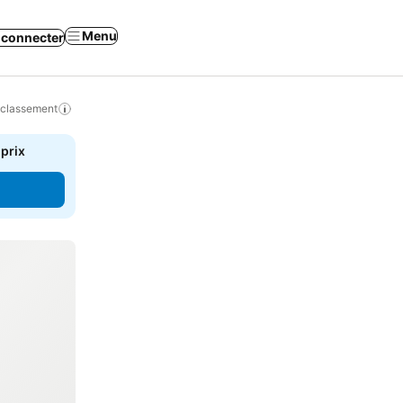
Menu
 connecter
 classement
 prix