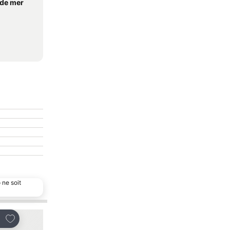
 de mer
 ne soit
Ajouter à mes favoris
Ajouter à mes favor
tager
Partager