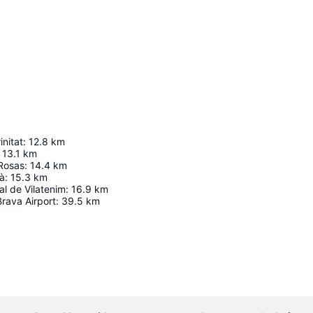
initat
:
12.8
km
13.1
km
Rosas
:
14.4
km
xà
:
15.3
km
al de Vilatenim
:
16.9
km
rava Airport
:
39.5
km
Agrandir la carte