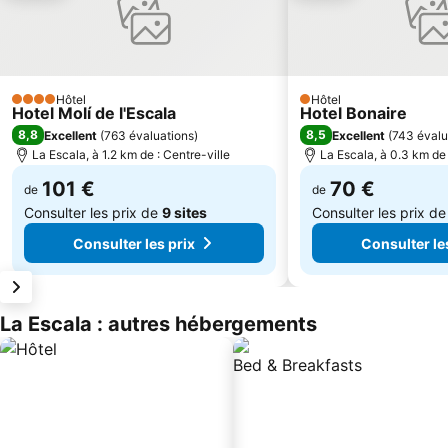
Hôtel
Hôtel
4 Étoiles
1 Étoiles
Hotel Molí de l'Escala
Hotel Bonaire
8,8
8,5
Excellent
(
763 évaluations
)
Excellent
(
743 évalu
La Escala, à 1.2 km de : Centre-ville
La Escala, à 0.3 km de 
101 €
70 €
de
de
Consulter les prix de
9 sites
Consulter les prix d
Consulter les prix
Consulter le
La Escala : autres hébergements