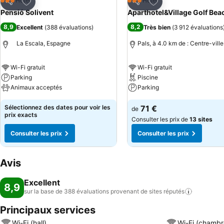
Ajouter à mes favoris
Ajouter à mes favor
Hôtel
Hôtel
3 Étoiles
3 Étoiles
Partager
Partager
Pensió Solivent
Aparthotel&Village Golf Bea
8,9
8,2
Excellent
(
388 évaluations
)
Très bien
(
3 912 évaluations
La Escala, Espagne
Pals, à 4.0 km de : Centre-ville
Wi-Fi gratuit
Wi-Fi gratuit
Parking
Piscine
Animaux acceptés
Parking
Sélectionnez des dates pour voir les
71 €
de
prix exacts
Consulter les prix de
13 sites
Consulter les prix
Consulter les prix
Avis
Excellent
8,9
sur la base de 388 évaluations provenant de sites
réputés
Principaux services
Wi-Fi (hall)
Wi-Fi (chambr