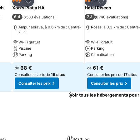
is
Ajouter à mes favoris
Ajouter à mes fav
Hôtel
Hôtel
3 Étoiles
2 Étoiles
Partager
Partager
ch
Xon's Platja HA
Hotel Risech
6,4
7,3
)
(
6 583 évaluations
)
(
6 740 évaluations
)
Ampuriabrava, à 0.6 km de : Centre-
Rosas, à 0.3 km de : Centre-
ville
Wi-Fi gratuit
Wi-Fi gratuit
Piscine
Parking
Parking
Climatisation
68 €
61 €
de
de
Consulter les prix de
15 sites
Consulter les prix de
17 sites
Consulter les prix
Consulter les prix
Voir tous les hébergements pour
es)
Parking