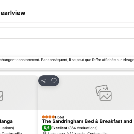
earlview
 changent constamment. Par conséquent, il se peut que l’offre affichée sur trivago
avoris
Ajouter à mes favoris
Partager
Hôtel
4 Étoiles
langa
The Sandringham Bed & Breakfast and 
8,6
luations
)
Excellent
(
864 évaluations
)
: Centre-ville
Umhlanga, à 1.1 km de : Centre-ville