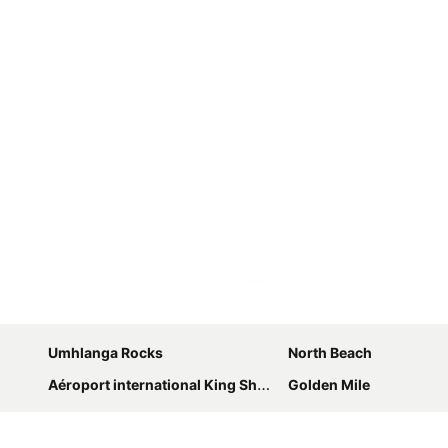
Agrandir la carte
Umhlanga Rocks
North Beach
Aéroport international King Shaka
Golden Mile