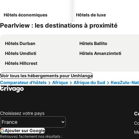
Hôtels économiques
Hôtels de luxe
Pearlview : les destinations à proximité
Hôtels Durban
Hôtels Ballito
Hôtels Umdloti
Hôtels Amanzimtoti
Hôtels Hillcrest
Voir tous les hébergements pour Umhlanga
Comparateur d'hôtels
Afrique
Afrique du Sud
KwaZulu-Nat
Choisissez votre pays
Co
Co
Ajouter sur Google
Me
Retrouvez facilement nos résultats :