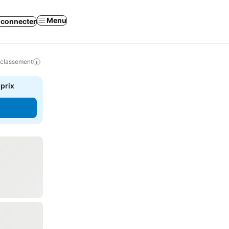
Menu
 connecter
 classement
 prix