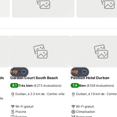
is
Ajouter à mes favoris
Ajouter à mes fav
Hôtel
Hôtel
3 Étoiles
3 Étoiles
Partager
Partager
nds
Garden Court South Beach
Pavilion Hotel Durban
8,1
7,6
Très bien
(
9 273 évaluations
)
Bien
(
8 526 évaluations
)
Durban, à 2.3 km de : Centre-ville
Durban, à 1.9 km de : Centre
lle
Wi-Fi gratuit
Wi-Fi gratuit
Piscine
Climatisation
Parking
Restaurant