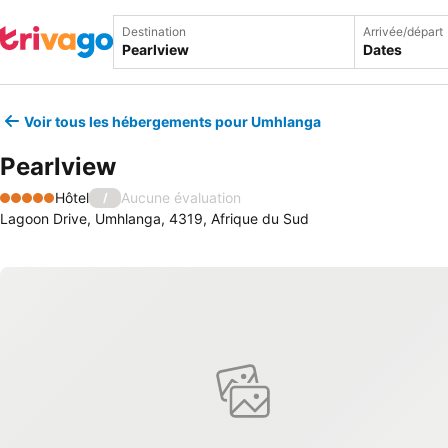
Destination
Arrivée/départ
Dates
Voir tous les hébergements pour Umhlanga
Pearlview
Hôtel
Aucune évaluation
/
5 Étoiles
Lagoon Drive, Umhlanga, 4319, Afrique du Sud