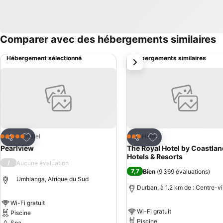
Comparer avec des hébergements similaires
Hébergement sélectionné
Hébergements similaires
suivant
Ajouter à mes favoris
Ajouter à mes favor
Hôtel
Hôtel
5 Étoiles
3 Étoiles
Partager
Partager
Pearlview
The Royal Hotel by Coastla
Hotels & Resorts
/
Aucune évaluation
7,7
Bien
(
9 369 évaluations
)
Umhlanga, Afrique du Sud
Durban, à 1.2 km de : Centre-vi
Wi-Fi gratuit
Wi-Fi gratuit
Piscine
Piscine
Spa