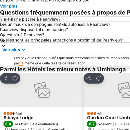
Voir plus
Questions fréquemment posées à propos de P
Y a-t-il une piscine à Pearlview?
Les animaux de compagnie sont-ils autorisés à Pearlview?
Pearlview dispose-t-il d'un parking?
Où est situé Pearlview?
Quelles sont les principales attractions à proximité de Pearlview?
Voir plus
Les prix et les disponibilités que nous recevons des sites de réservation
pas la même que celle du site de réservation.
Parmi les Hôtels les mieux notés à Umhlanga
Ajouter à mes favoris
Ajouter à mes f
Partager
Partager
Hôtel
Hôtel
3 Étoiles
3 Étoiles
Sibaya Lodge
Garden Court Umh
8,0
8,7
Très bien
(
540 évaluations
)
Excellent
(
6 537 éva
Umhlanga, à 5.1 km de : Centre-ville
Umhlanga, à 1.5 km de 