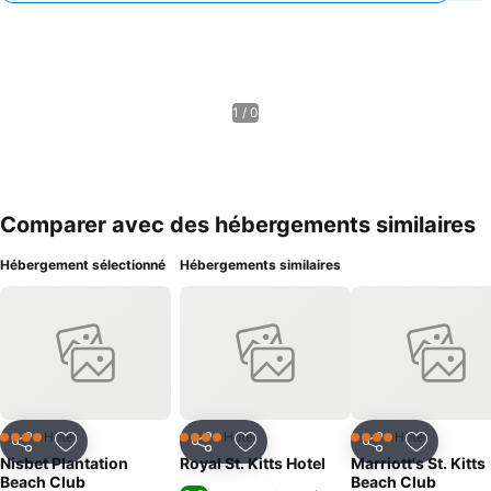
1 / 0
Comparer avec des hébergements similaires
Hébergement sélectionné
Hébergements similaires
Hôtel
Hôtel
Hôtel
4 Étoiles
4 Étoiles
4 Étoiles
Partager
Ajouter à mes favoris
Partager
Ajouter à mes favoris
Partager
Ajouter à
Nisbet Plantation
Royal St. Kitts Hotel
Marriott's St. Kitts
Beach Club
Beach Club