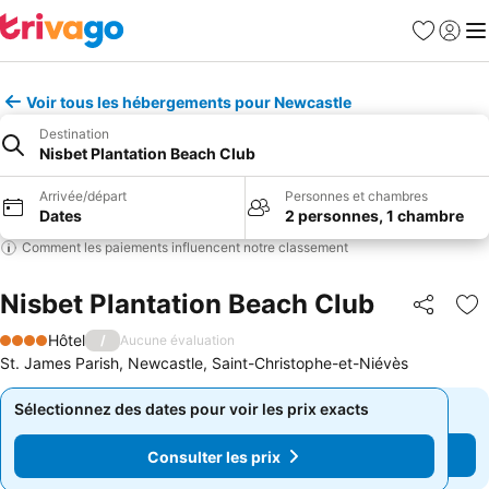
Favoris
Se con
Me
Voir tous les hébergements pour Newcastle
Destination
Nisbet Plantation Beach Club
Arrivée/départ
Personnes et chambres
Dates
2 personnes, 1 chambre
Comment les paiements influencent notre classement
Nisbet Plantation Beach Club
Partager
Aj
Hôtel
/
Aucune évaluation
4 Étoiles
St. James Parish, Newcastle, Saint-Christophe-et-Niévès
Sélectionnez des dates pour voir les prix exacts
Sélectionnez des dates pour voir les prix exacts
Consulter les prix
Consulter les prix