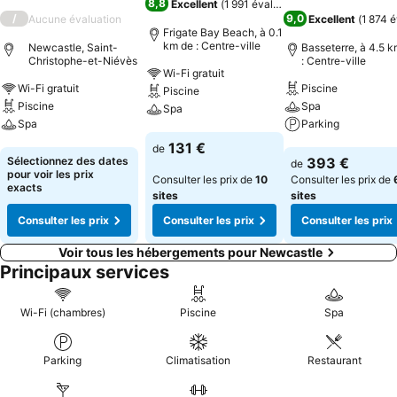
8,8
Excellent
(
1 991 évaluations
)
/
9,0
Aucune évaluation
Excellent
(
1 874 é
Frigate Bay Beach, à 0.1
km de : Centre-ville
Newcastle, Saint-
Basseterre, à 4.5 
Christophe-et-Niévès
: Centre-ville
Wi-Fi gratuit
Wi-Fi gratuit
Piscine
Piscine
Piscine
Spa
Spa
Spa
Parking
Consulter les prix
131 €
de
Consulter les prix
Consulter les pri
Sélectionnez des dates
393 €
de
pour voir les prix
Consulter les prix de
10
Consulter les prix de
exacts
sites
sites
Consulter les prix
Consulter les prix
Consulter les prix
Voir tous les hébergements pour Newcastle
Principaux services
Wi-Fi (chambres)
Piscine
Spa
Parking
Climatisation
Restaurant