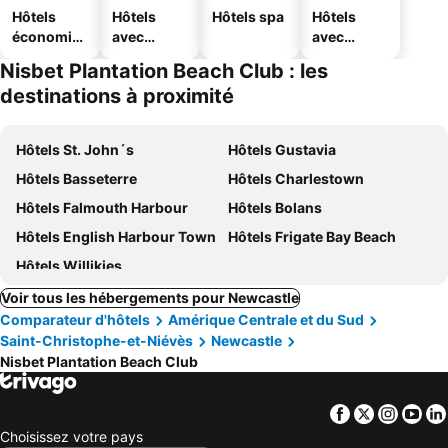
Hôtels
Hôtels
Hôtels spa
Hôtels
économiq
avec
avec
ues
piscine
parking
Nisbet Plantation Beach Club : les
destinations à proximité
Hôtels St. John´s
Hôtels Gustavia
Hôtels Basseterre
Hôtels Charlestown
Hôtels Falmouth Harbour
Hôtels Bolans
Hôtels English Harbour Town
Hôtels Frigate Bay Beach
Hôtels Willikies
Voir tous les hébergements pour Newcastle
Comparateur d'hôtels
Amérique Centrale et du Sud
Saint-Christophe-et-Niévès
Newcastle
Nisbet Plantation Beach Club
Facebook
Twitter
Insta
Yo
Choisissez votre pays