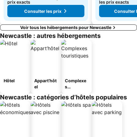
prix exacts
les prix exacts
Consulter les prix
Consulter l
Voir tous les hébergements pour Newcastle
Newcastle : autres hébergements
Hôtel
Appart’hôt
Complexe
el
s
touristique
Newcastle : catégories d’hôtels populaires
s