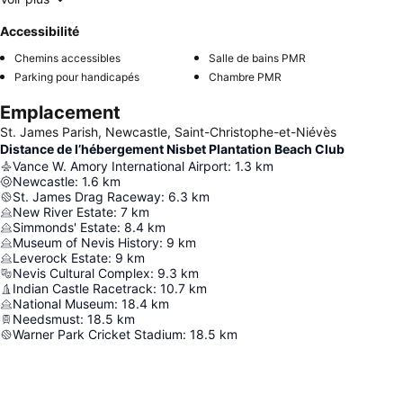
Accessibilité
Chemins accessibles
Salle de bains PMR
Parking pour handicapés
Chambre PMR
Emplacement
St. James Parish, Newcastle, Saint-Christophe-et-Niévès
Distance de l’hébergement Nisbet Plantation Beach Club
Vance W. Amory International Airport
:
1.3
km
Newcastle
:
1.6
km
St. James Drag Raceway
:
6.3
km
New River Estate
:
7
km
Simmonds' Estate
:
8.4
km
Museum of Nevis History
:
9
km
Leverock Estate
:
9
km
Nevis Cultural Complex
:
9.3
km
Indian Castle Racetrack
:
10.7
km
National Museum
:
18.4
km
Needsmust
:
18.5
km
Warner Park Cricket Stadium
:
18.5
km