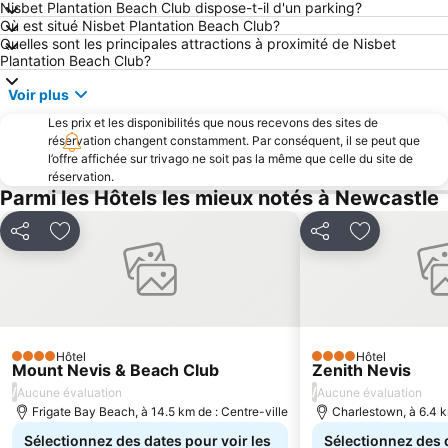
Nisbet Plantation Beach Club dispose-t-il d'un parking?
Où est situé Nisbet Plantation Beach Club?
Quelles sont les principales attractions à proximité de Nisbet
Plantation Beach Club?
Voir plus
Les prix et les disponibilités que nous recevons des sites de
réservation changent constamment. Par conséquent, il se peut que
l’offre affichée sur trivago ne soit pas la même que celle du site de
réservation.
Parmi les Hôtels les mieux notés à Newcastle
Partager
Ajouter à mes favoris
Partager
Ajouter à m
Hôtel
Hôtel
4 Étoiles
4 Étoiles
Mount Nevis & Beach Club
Zenith Nevis
/
/
Aucune évaluation
Aucune évaluation
Frigate Bay Beach, à 14.5 km de : Centre-ville
Charlestown, à 6.4 k
Sélectionnez des dates pour voir les
Sélectionnez des 