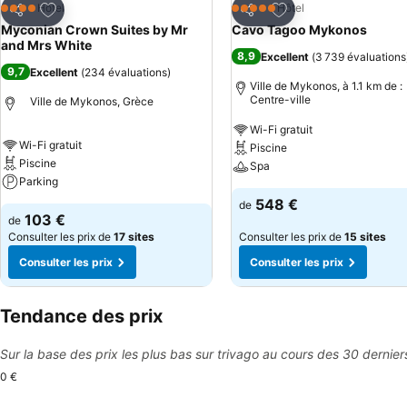
Ajouter à mes favoris
Ajouter à mes favor
Hôtel
Hôtel
4 Étoiles
5 Étoiles
Partager
Partager
Myconian Crown Suites by Mr
Cavo Tagoo Mykonos
and Mrs White
8,9
Excellent
(
3 739 évaluations
9,7
Excellent
(
234 évaluations
)
Ville de Mykonos, à 1.1 km de :
Centre-ville
Ville de Mykonos, Grèce
Wi-Fi gratuit
Wi-Fi gratuit
Piscine
Piscine
Spa
Parking
548 €
de
103 €
de
Consulter les prix de
17 sites
Consulter les prix de
15 sites
Consulter les prix
Consulter les prix
Tendance des prix
Sur la base des prix les plus bas sur trivago au cours des 30 dernier
0 €