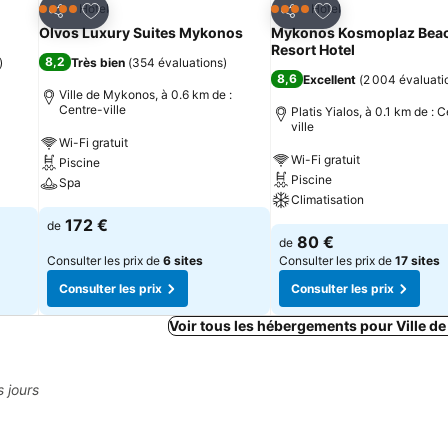
is
Ajouter à mes favoris
Ajouter à mes fav
Hôtel
Hôtel
4 Étoiles
4 Étoiles
Partager
Partager
Olvos Luxury Suites Mykonos
Mykonos Kosmoplaz Bea
Resort Hotel
8,2
)
Très bien
(
354 évaluations
)
8,6
Excellent
(
2 004 évaluati
Ville de Mykonos, à 0.6 km de :
Centre-ville
Platis Yialos, à 0.1 km de : 
ville
Wi-Fi gratuit
Wi-Fi gratuit
Piscine
Piscine
Spa
Climatisation
172 €
de
80 €
de
Consulter les prix de
6 sites
Consulter les prix de
17 sites
Consulter les prix
Consulter les prix
Voir tous les hébergements pour Ville 
s jours