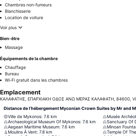
Chambres non-fumeurs
Blanchisserie
Location de voiture
Voir plus
Bien-être
Massage
Équipements de la chambre
Chauffage
Bureau
Wi-Fi gratuit dans les chambres
Emplacement
ΚΑΛΑΦΑΤΗΣ, ΕΠΑΡΧΙΑΚΗ ΟΔΟΣ ΑΝΩ ΜΕΡΑΣ ΚΑΛΑΦΑΤΗ, 84600, Vill
Distance de l’hébergement Myconian Crown Suites by Mr and M
Ville de Mykonos
:
7.6
km
Musée Archéol
Archaeological Museum Of Mykonos
:
7.6
km
Sanctuary Of 
Aegean Maritime Museum
:
7.6
km
Minoan Founta
Moulins À Vent
:
7.8
km
Temple Of The