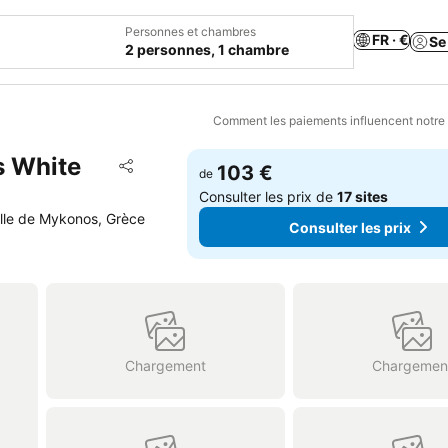
Personnes et chambres
FR · €
Se
2 personnes, 1 chambre
Comment les paiements influencent notre
s White
Ajouter à mes favoris
103 €
de
Partager
Consulter les prix de
17 sites
e de Mykonos, Grèce
Consulter les prix
Chargement
Chargemen