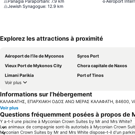
Panagía Paraportianí
:
7.9
km
Aéroport Inter
Jewish Synagogue
:
12.9
km
Explorez les attractions à proximité
Aéroport de l'ïle de Myconos
Syros Port
Vieux Port de Mykonos City
Chora capitale de Naxos
Limani Parikia
Port of Tinos
Voir plus
Informations sur l’hébergement
ΚΑΛΑΦΑΤΗΣ, ΕΠΑΡΧΙΑΚΗ ΟΔΟΣ ΑΝΩ ΜΕΡΑΣ ΚΑΛΑΦΑΤΗ, 84600, Vill
Voir plus
Questions fréquemment posées à propos de M
Y a-t-il une piscine à Myconian Crown Suites by Mr and Mrs White?
Les animaux de compagnie sont-ils autorisés à Myconian Crown Sui
Myconian Crown Suites by Mr and Mrs White dispose-t-il d'un parki