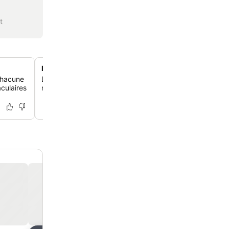
t
Piscine extérieure saisonnière
chacune
Détends-toi et relaxe-toi au bord de la piscine extérieur
aculaires
nichée dans un charmant jardin.