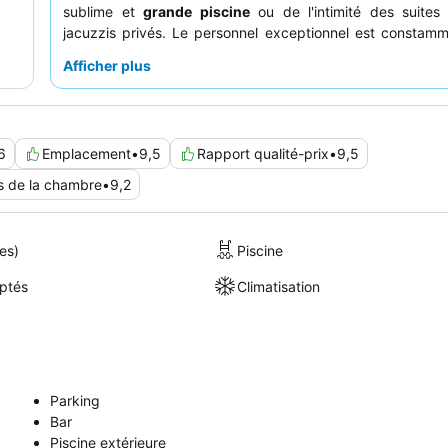
sublime et
grande piscine
ou de l'intimité des suites
jacuzzis privés. Le personnel exceptionnel est constamme
pour son service amical et attentionné, complétant les
Afficher plus
petit-déjeuner
généreuses et variées. Pour une e
améliorée, pensez à réserver une chambre avec une
pis
pour une intimité ultime et des vues imprenables sur la mer
6
Emplacement
•
9,5
Rapport qualité-prix
•
9,5
 de la chambre
•
9,2
es)
Piscine
ptés
Climatisation
Parking
Bar
Piscine extérieure