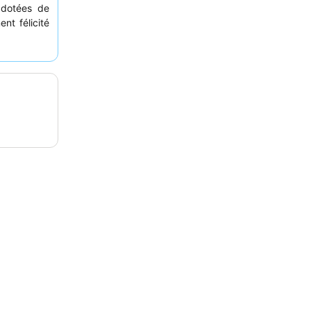
 dotées de
nt félicité
 options de
xpérience
cine privée
.