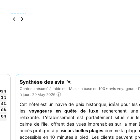
Synthèse des avis
Contenu résumé à l’aide de l’IA sur la base de 100+ avis voyageurs · 
93
%
à jour : 29 May 2026
3
%
4
%
Cet hôtel est un havre de paix historique, idéal pour les
0
%
les
voyageurs en quête de luxe
recherchant une
0
%
relaxante. L'établissement est parfaitement situé sur l
calme de l'île, offrant des vues imprenables sur la mer
accès pratique à plusieurs
belles plages
comme la plage d
accessible en 10 minutes à pied. Les clients peuvent pro