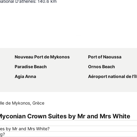
national D'athènes
:
140.6
km
Agrandir la carte
Nouveau Port de Mykonos
Port of Naoussa
Paradise Beach
Ornos Beach
Agia Anna
Aéroport national de l'île
e de Mykonos, Grèce
yconian Crown Suites by Mr and Mrs White
tes by Mr and Mrs White?
ng?