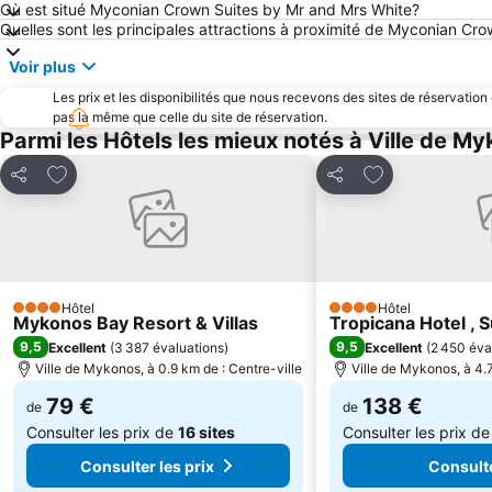
Où est situé Myconian Crown Suites by Mr and Mrs White?
Quelles sont les principales attractions à proximité de Myconian Cr
Voir plus
Les prix et les disponibilités que nous recevons des sites de réservation
pas la même que celle du site de réservation.
Parmi les Hôtels les mieux notés à Ville de M
Ajouter à mes favoris
Ajouter à mes f
Partager
Partager
Hôtel
Hôtel
4 Étoiles
4 Étoiles
Mykonos Bay Resort & Villas
Tropicana Hotel , 
9,5
9,5
Excellent
(
3 387 évaluations
)
Excellent
(
2 450 éva
Ville de Mykonos, à 0.9 km de : Centre-ville
Ville de Mykonos, à 4.7
79 €
138 €
de
de
Consulter les prix de
16 sites
Consulter les prix d
Consulter les prix
Consulte