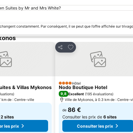
own Suites by Mr and Mrs White?
 changent constamment. Par conséquent, il se peut que l’offre affichée sur trivago
ykonos
avoris
Ajouter à mes favoris
Partager
Hôtel
4 Étoiles
Suites & Villas Mykonos
Nodo Boutique Hotel
9,8
luations
)
Excellent
(
195 évaluations
)
 km de : Centre-ville
Ville de Mykonos, à 0.3 km de : Centre-vi
86 €
de
e
2 sites
Consulter les prix de
6 sites
r les prix
Consulter les prix