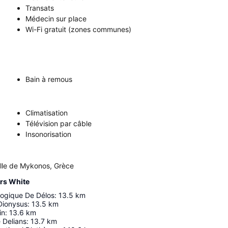
Transats
Médecin sur place
Wi-Fi gratuit (zones communes)
Bain à remous
Climatisation
Télévision par câble
Insonorisation
e de Mykonos, Grèce
rs White
ogique De Délos
:
13.5
km
Dionysus
:
13.5
km
in
:
13.6
km
 Delians
:
13.7
km