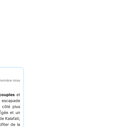
Dernière mise
couples
et
 escapade
e côté plus
 Égée et un
e Kalafati,
fiter de la