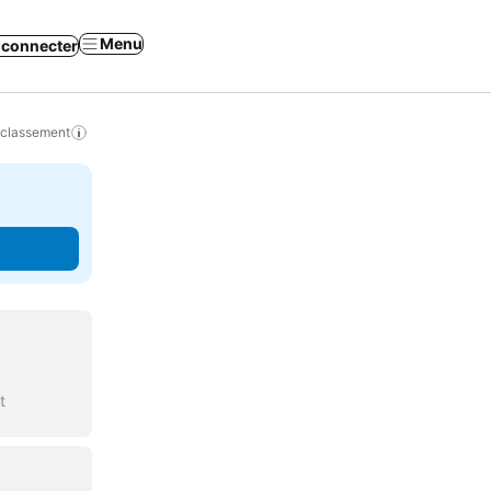
Menu
 connecter
 classement
t