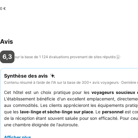
0 €
Avis
6,3
sur la base de 1 124 évaluations provenant de sites
réputés
Synthèse des avis
Contenu résumé à l’aide de l’IA sur la base de 300+ avis voyageurs · Dernière
Cet hôtel est un choix pratique pour les
voyageurs soucieux 
L'établissement bénéficie d'un excellent emplacement, directemen
aux commodités. Les clients apprécieront les équipements prati
que les
lave-linge et sèche-linge sur place
. Le
personnel
est con
de la réception étant souvent saluée pour son efficacité. Pour 
une chambre éloignée de l'autoroute.
Afficher plus