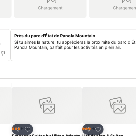
Chargement
Chargemen
Près du parc d'État de Panola Mountain
,
Si tu aimes la nature, tu apprécieras la proximité du parc d'É
Panola Mountain, parfait pour les activités en plein air.
is
Ajouter à mes favoris
Ajouter à mes fav
Hôtel
Hôtel
3 Étoiles
3 Étoiles
Partager
Partager
Embassy Suites by Hilton Atlanta
Holiday Inn & Suites