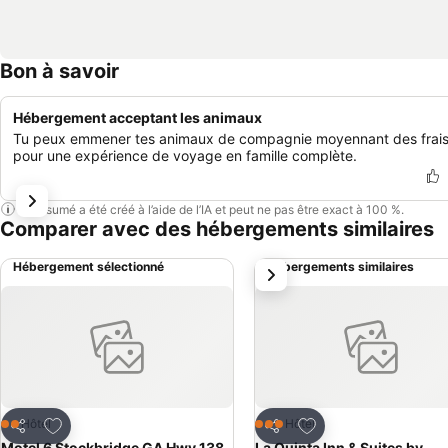
Bon à savoir
Hébergement acceptant les animaux
Tu peux emmener tes animaux de compagnie moyennant des frais
pour une expérience de voyage en famille complète.
Ce résumé a été créé à l’aide de l’IA et peut ne pas être exact à 100 %.
Comparer avec des hébergements similaires
Hébergement sélectionné
Hébergements similaires
suivant
Ajouter à mes favoris
Ajouter à mes favor
Hôtel
Hôtel
2 Étoiles
3 Étoiles
Partager
Partager
Motel 6 Stockbridge GA Hwy 138
La Quinta Inn & Suites by