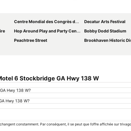
Agrandir la carte
Centre Mondial des Congrès de Géorgie
Decatur Arts Festival
ire
Hop Around Play and Party Center
Bobby Dodd Stadium
Peachtree Street
Brookhaven Historic Dis
Motel 6 Stockbridge GA Hwy 138 W
e GA Hwy 138 W?
e GA Hwy 138 W?
 changent constamment. Par conséquent, il se peut que l’offre affichée sur trivago