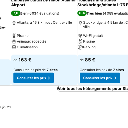
Airport
Stockbridge/atlanta I-75 
7,6
8,4
Bien
(
6 934 évaluations
)
Très bien
(
4 089 évaluati
)
Atlanta, à 16.3 km de : Centre-ville
Stockbridge, à 4.5 km de : 
ville
tre-
Piscine
Wi-Fi gratuit
Animaux acceptés
Piscine
Climatisation
Parking
Consulter les prix
Consulter les prix
163 €
85 €
de
de
Consulter les prix de
7 sites
Consulter les prix de
7 sites
Consulter les prix
Consulter les prix
Voir tous les hébergements pour St
s jours