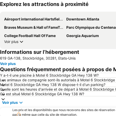
Explorez les attractions à proximité
Aéroport international Hartsfield-Jackson d'Atlanta
Downtown Atlanta
Braves Museum & Hall of FameTurner Field Tours
Parc Olympique du Centena
College Football Hall Of Fame
Georgia Aquarium
Voir plus
Informations sur l’hébergement
619 GA-138, Stockbridge, 30281, Etats-Unis
Voir plus
Questions fréquemment posées à propos de 
Y a-t-il une piscine à Motel 6 Stockbridge GA Hwy 138 W?
Les animaux de compagnie sont-ils autorisés à Motel 6 Stockbridg
Motel 6 Stockbridge GA Hwy 138 W dispose-t-il d'un parking?
Quelle sont les heures d'arrivée et de départ à Motel 6 Stockbridg
Où est situé Motel 6 Stockbridge GA Hwy 138 W?
Voir plus
Les prix et les disponibilités que nous recevons des sites de réservation
pas la même que celle du site de réservation.