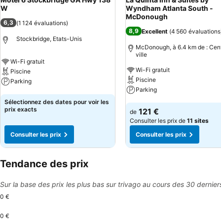
W
Wyndham Atlanta South -
McDonough
6,3
(
1 124 évaluations
)
8,9
Excellent
(
4 560 évaluations
Stockbridge, Etats-Unis
McDonough, à 6.4 km de : Cen
ville
Wi-Fi gratuit
Wi-Fi gratuit
Piscine
Piscine
Parking
Parking
Consulter les prix
Sélectionnez des dates pour voir les
Consulter les prix
prix exacts
121 €
de
Consulter les prix de
11 sites
Consulter les prix
Consulter les prix
Tendance des prix
Sur la base des prix les plus bas sur trivago au cours des 30 dernier
0 €
0 €