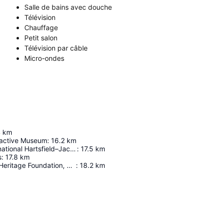
Salle de bains avec douche
Télévision
Chauffage
Petit salon
Télévision par câble
Micro-ondes
4
km
eractive Museum
:
16.2
km
Aéroport International Hartsfield–Jackson D'atlanta
:
17.5
km
s
:
17.8
km
Army Aviation Heritage Foundation, Legacy Chapter
:
18.2
km