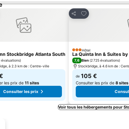
e
ter à mes favoris
Ajouter à mes favoris
Partager
Hôtel
3 Étoiles
Inn Stockbridge Atlanta South
La Quinta Inn & Suites b
7,6
6 évaluations
)
Bien
(
2 725 évaluations
)
idge, à 2.3 km de : Centre-ville
Stockbridge, à 4.6 km de : Centr
€
105 €
de
er les prix de
11 sites
Consulter les prix de
8 sites
Consulter les prix
Consult
Voir tous les hébergements pour St