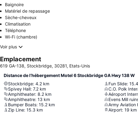
Baignoire
Matériel de repassage
Sèche-cheveux
Climatisation
Téléphone
Wi-Fi (chambre)
Voir plus
Emplacement
619 GA-138, Stockbridge, 30281, Etats-Unis
Distance de l’hébergement Motel 6 Stockbridge GA Hwy 138 W
Stockbridge
:
4.2
km
Fun Slide
:
15.
Spivey Hall
:
7.2
km
C.O. Polk Int
Amphitheater
:
8.2
km
Amphitheatre
:
13
km
Evens Mill ruin
Bumper Boats
:
15.2
km
Zip Line
:
15.3
km
Airport
:
19
km