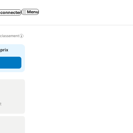
Menu
 connecter
 classement
 prix
t