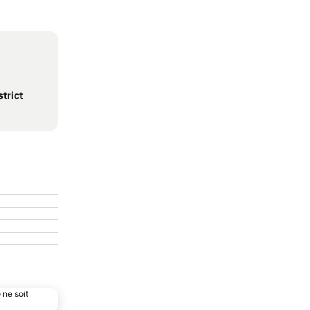
trict
 ne soit