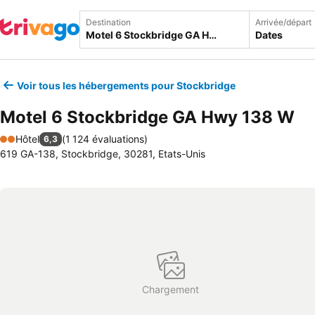
Destination
Arrivée/départ
Dates
Voir tous les hébergements pour Stockbridge
Motel 6 Stockbridge GA Hwy 138 W
Hôtel
(
1 124 évaluations
)
6,3
2 Étoiles
619 GA-138, Stockbridge, 30281, Etats-Unis
Chargement