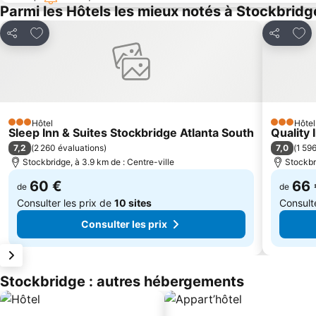
Parmi les Hôtels les mieux notés à Stockbridg
Ajouter à mes favoris
Ajou
Partager
Partager
Hôtel
Hôtel
3 Étoiles
3 Étoiles
Sleep Inn & Suites Stockbridge Atlanta South
Quality 
7,2
7,0
(
2 260 évaluations
)
(
1 59
Stockbridge, à 3.9 km de : Centre-ville
Stockbr
60 €
66 
de
de
Consulter les prix de
10 sites
Consult
Consulter les prix
Stockbridge : autres hébergements