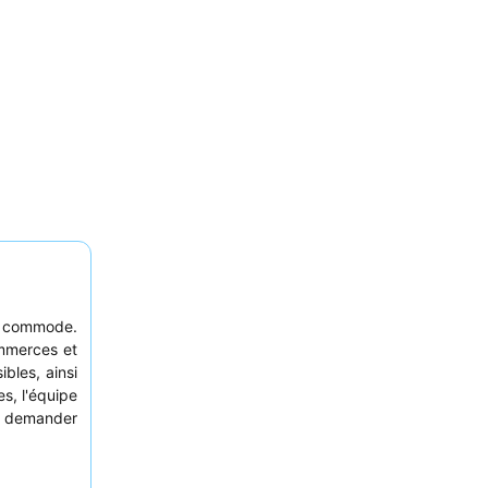
e commode.
ommerces et
bles, ainsi
es, l'équipe
de demander