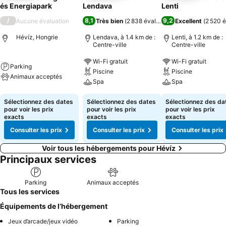
és Energiapark
Lendava
Lenti
/
8,1
9,2
Aucune évaluation
Très bien
(
2 838 évaluations
Excellent
)
(
2 520 é
Hévíz, Hongrie
Lendava, à 1.4 km de :
Lenti, à 1.2 km de :
Centre-ville
Centre-ville
Wi-Fi gratuit
Wi-Fi gratuit
Parking
Piscine
Piscine
Animaux acceptés
Spa
Spa
Sélectionnez des dates
Sélectionnez des dates
Sélectionnez des da
pour voir les prix
pour voir les prix
pour voir les prix
exacts
exacts
exacts
Consulter les prix
Consulter les prix
Consulter les prix
Voir tous les hébergements pour Hévíz
Principaux services
Parking
Animaux acceptés
Tous les services
Équipements de l’hébergement
Jeux d’arcade/jeux vidéo
Parking