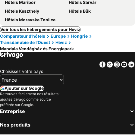
Hôtels Maribor
Hôtels Sárvár
Hôtels Keszthely
Hôtels Bük
Hôtels Moravske Toplice
Voir tous les hébergements pour Hévíz
Comparateur d'hôtels
Europe
Hongrie
Transdanubie de l'Ouest
Hévíz
Mandala Vendégház és Energiapark
Facebook
Twitter
Insta
Yo
Choisissez votre pays
Ajouter sur Google
Retrouvez facilement nos résultats :
ajoutez trivago comme source
préférée sur Google.
Entreprise
Nos produits