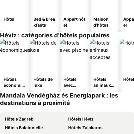
Hôtel
Bed & Brea
Appart’hôt
Maison
Appa
kfasts
el
d’hôtes
el
Hévíz : catégories d’hôtels populaires
Hôtels
Hôtels de
Hôtels
Hôtels
Hôtel
économiq
luxe
avec
animaux
ues
piscine
acceptés
Mandala Vendégház és Energiapark : les
destinations à proximité
Hôtels Zagreb
Hôtels Hévíz
Hôtels Balatonlelle
Hôtels Zalakaros