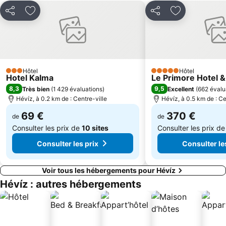
Partager
Ajouter à mes favoris
Partager
Ajouter à mes
Hôtel
Hôtel
3 Étoiles
5 Étoiles
Hotel Kalma
Le Primore Hotel &
8,3
9,5
Très bien
(
1 429 évaluations
)
Excellent
(
662 évalu
Hévíz, à 0.2 km de : Centre-ville
Hévíz, à 0.5 km de : Ce
69 €
370 €
de
de
Consulter les prix de
10 sites
Consulter les prix d
Consulter les prix
Consulter le
Voir tous les hébergements pour Hévíz
Hévíz : autres hébergements