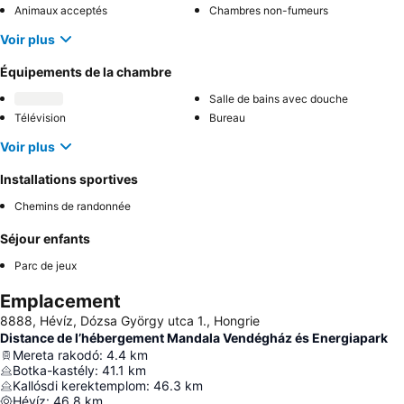
Animaux acceptés
Chambres non-fumeurs
Voir plus
Équipements de la chambre
Salle de bains avec douche
Télévision
Bureau
Voir plus
Installations sportives
Chemins de randonnée
Séjour enfants
Parc de jeux
Emplacement
8888, Hévíz, Dózsa György utca 1., Hongrie
Distance de l’hébergement Mandala Vendégház és Energiapark
Mereta rakodó
:
4.4
km
Botka-kastély
:
41.1
km
Kallósdi kerektemplom
:
46.3
km
Hévíz
:
46.8
km