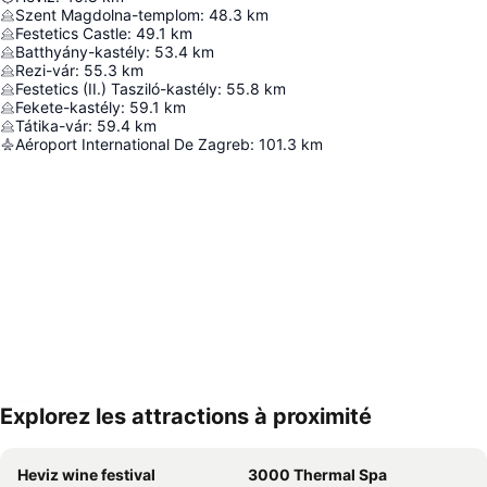
Szent Magdolna-templom
:
48.3
km
Festetics Castle
:
49.1
km
Batthyány-kastély
:
53.4
km
Rezi-vár
:
55.3
km
Festetics (II.) Tasziló-kastély
:
55.8
km
Fekete-kastély
:
59.1
km
Tátika-vár
:
59.4
km
Aéroport International De Zagreb
:
101.3
km
Explorez les attractions à proximité
Agrandir la carte
Heviz wine festival
3000 Thermal Spa