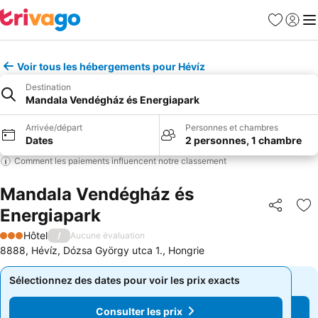
Favoris
Se con
Me
Voir tous les hébergements pour Hévíz
Destination
Mandala Vendégház és Energiapark
Arrivée/départ
Personnes et chambres
Dates
2 personnes, 1 chambre
Comment les paiements influencent notre classement
Mandala Vendégház és
Energiapark
Partager
Aj
Hôtel
/
Aucune évaluation
3 Étoiles
8888, Hévíz, Dózsa György utca 1., Hongrie
Sélectionnez des dates pour voir les prix exacts
Sélectionnez des dates pour voir les prix exacts
Consulter les prix
Consulter les prix