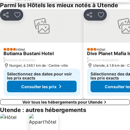
Parmi les Hôtels les mieux notés à Utende
Partager
Ajouter à mes favoris
Partager
Ajouter à mes
Hôtel
Hôtel
4 Étoiles
3 Étoiles
Butiama Bustani Hotel
Dive Planet Mafia I
/
/
Aucune évaluation
Aucune évaluation
Nungwi, à 246.1 km de : Centre-ville
Utende, à 1.8 km de : C
Sélectionnez des dates pour voir
Sélectionnez des da
les prix exacts
les prix exacts
Consulter les prix
Consulter le
Voir tous les hébergements pour Utende
Utende : autres hébergements