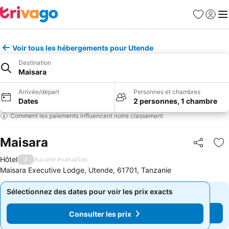
Favoris
Se con
Me
Voir tous les hébergements pour Utende
Destination
Maisara
Arrivée/départ
Personnes et chambres
Dates
2 personnes, 1 chambre
Comment les paiements influencent notre classement
Maisara
Partager
Aj
Hôtel
/
Aucune évaluation
Maisara Executive Lodge, Utende, 61701, Tanzanie
Sélectionnez des dates pour voir les prix exacts
Sélectionnez des dates pour voir les prix exacts
Consulter les prix
Consulter les prix