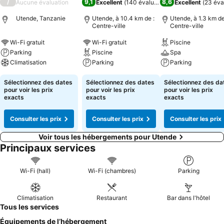
/
9,1
8,6
Aucune évaluation
Excellent
(
140 évaluations
)
Excellent
(
23 éva
Utende, Tanzanie
Utende, à 10.4 km de :
Utende, à 1.3 km de
Centre-ville
Centre-ville
Wi-Fi gratuit
Wi-Fi gratuit
Piscine
Parking
Piscine
Spa
Climatisation
Parking
Parking
Sélectionnez des dates
Sélectionnez des dates
Sélectionnez des da
pour voir les prix
pour voir les prix
pour voir les prix
exacts
exacts
exacts
Consulter les prix
Consulter les prix
Consulter les prix
Voir tous les hébergements pour Utende
Principaux services
Wi-Fi (hall)
Wi-Fi (chambres)
Parking
Climatisation
Restaurant
Bar dans l'hôtel
Tous les services
Équipements de l’hébergement