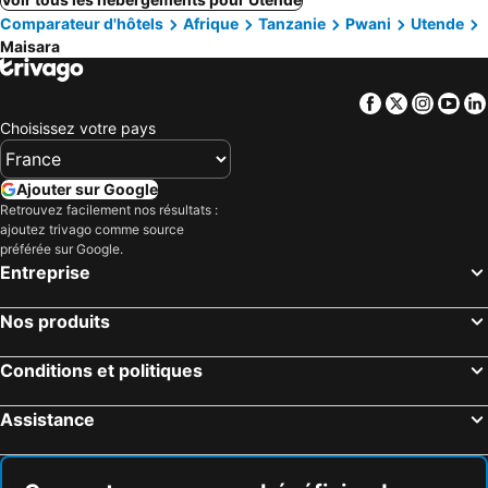
Comparateur d'hôtels
Afrique
Tanzanie
Pwani
Utende
Maisara
Facebook
Twitter
Insta
Yo
Choisissez votre pays
Ajouter sur Google
Retrouvez facilement nos résultats :
ajoutez trivago comme source
préférée sur Google.
Entreprise
Nos produits
Conditions et politiques
Assistance