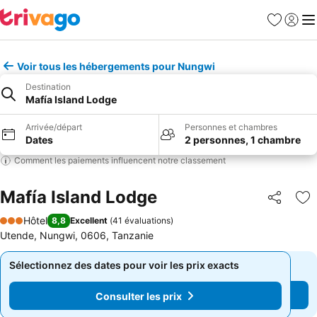
Favoris
Se con
Me
Voir tous les hébergements pour Nungwi
Destination
Mafía Island Lodge
Arrivée/départ
Personnes et chambres
Dates
2 personnes, 1 chambre
Comment les paiements influencent notre classement
Mafía Island Lodge
Partager
Aj
Hôtel
8,8
Excellent
(
41 évaluations
)
3 Étoiles
Utende, Nungwi, 0606, Tanzanie
Sélectionnez des dates pour voir les prix exacts
Sélectionnez des dates pour voir les prix exacts
Consulter les prix
Consulter les prix