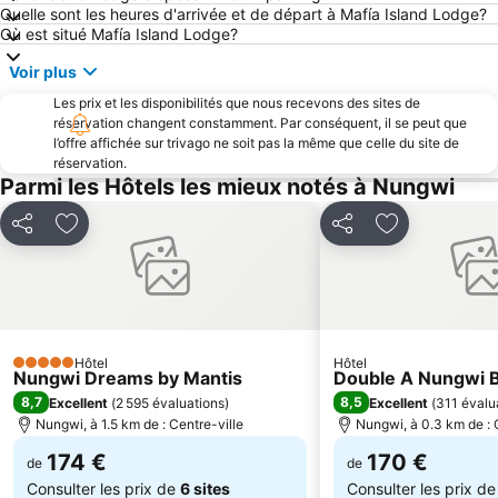
Quelle sont les heures d'arrivée et de départ à Mafía Island Lodge?
Où est situé Mafía Island Lodge?
Voir plus
Les prix et les disponibilités que nous recevons des sites de
réservation changent constamment. Par conséquent, il se peut que
l’offre affichée sur trivago ne soit pas la même que celle du site de
réservation.
Parmi les Hôtels les mieux notés à Nungwi
Partager
Ajouter à mes favoris
Partager
Ajouter à mes
Hôtel
Hôtel
5 Étoiles
Nungwi Dreams by Mantis
Double A Nungwi B
8,7
8,5
Excellent
(
2 595 évaluations
)
Excellent
(
311 évalu
Nungwi, à 1.5 km de : Centre-ville
Nungwi, à 0.3 km de : 
174 €
170 €
de
de
Consulter les prix de
6 sites
Consulter les prix d