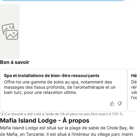
Bon à savoir
Spa et installations de bien-être ressourçants
Hé
Offre-toi une gamme de soins au spa, notamment des
Dé
massages des tissus profonds, de l'aromathérapie et un
ré
bain turc, pour une relaxation ultime.
vé
l'o
Ce résumé a été créé à l’aide de l’IA et peut ne pas être exact à 100 %.
Mafía Island Lodge - À propos
Mafia Island Lodge est situé sur la plage de sable de Chole Bay, île
de Mafia, en Tanzanie. Il est situé à l'intérieur du village parc marin