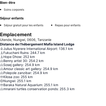
Bien-être
Soins corporels
Séjour enfants
Séjour gratuit pour les enfants
Repas pour enfants
Emplacement
Utende, Nungwi, 0606, Tanzanie
Distance de l’hébergement Mafía Island Lodge
Julius Nyerere International Airport
:
136.1
km
Fukuchani Ruins
:
244.7
km
Hope Dhow
:
252
km
Benny artist 30
:
254.2
km
Sosej gallery
:
254.9
km
Amour classic art gallery
:
254.9
km
Polepole zanzibar
:
254.9
km
Kilosa zoo
:
255
km
Nungwi
:
255.1
km
Baraka Natural Aquarium
:
255.1
km
mnarani turtles conservation ponds
:
255.3
km