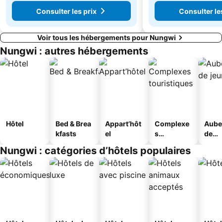
Consulter les prix
Consulter le
Voir tous les hébergements pour Nungwi
Nungwi : autres hébergements
Hôtel
Bed & Brea
Appart’hôt
Complexe
Aube
kfasts
el
s
de
touristique
jeun
Nungwi : catégories d’hôtels populaires
s