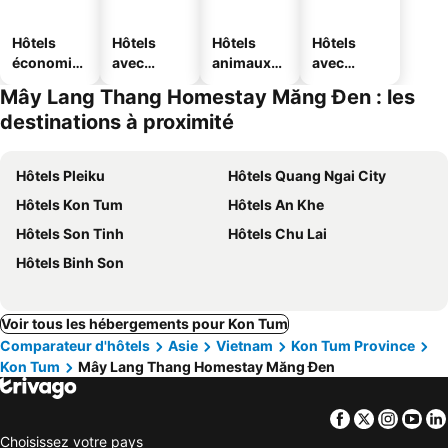
Hôtels
Hôtels
Hôtels
Hôtels
économiq
avec
animaux
avec
ues
piscine
acceptés
parking
Mây Lang Thang Homestay Măng Đen : les
destinations à proximité
Hôtels Pleiku
Hôtels Quang Ngai City
Hôtels Kon Tum
Hôtels An Khe
Hôtels Son Tinh
Hôtels Chu Lai
Hôtels Binh Son
Voir tous les hébergements pour Kon Tum
Comparateur d'hôtels
Asie
Vietnam
Kon Tum Province
Kon Tum
Mây Lang Thang Homestay Măng Đen
Facebook
Twitter
Insta
Yo
Choisissez votre pays