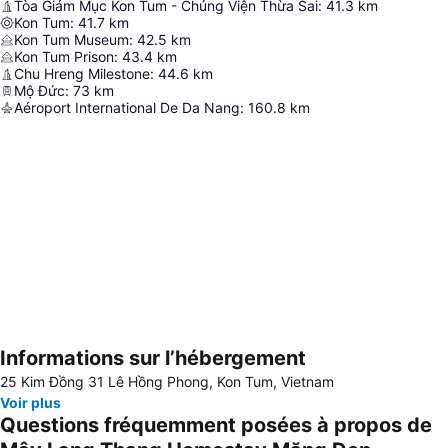
Tòa Giám Mục Kon Tum - Chủng Viện Thừa Sai
:
41.3
km
Kon Tum
:
41.7
km
Kon Tum Museum
:
42.5
km
Kon Tum Prison
:
43.4
km
Chu Hreng Milestone
:
44.6
km
Mộ Đức
:
73
km
Aéroport International De Da Nang
:
160.8
km
Informations sur l’hébergement
Agrandir la carte
25 Kim Đồng 31 Lê Hồng Phong, Kon Tum, Vietnam
Voir plus
Questions fréquemment posées à propos de