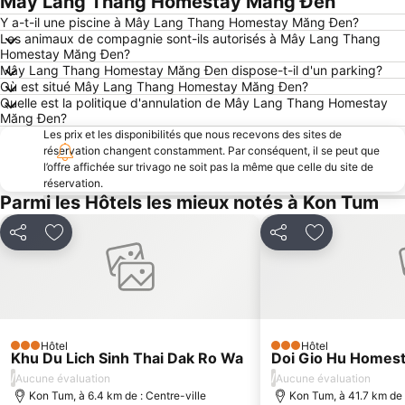
Mây Lang Thang Homestay Măng Đen
Y a-t-il une piscine à Mây Lang Thang Homestay Măng Đen?
Les animaux de compagnie sont-ils autorisés à Mây Lang Thang
Homestay Măng Đen?
Mây Lang Thang Homestay Măng Đen dispose-t-il d'un parking?
Où est situé Mây Lang Thang Homestay Măng Đen?
Quelle est la politique d'annulation de Mây Lang Thang Homestay
Măng Đen?
Les prix et les disponibilités que nous recevons des sites de
réservation changent constamment. Par conséquent, il se peut que
l’offre affichée sur trivago ne soit pas la même que celle du site de
réservation.
Parmi les Hôtels les mieux notés à Kon Tum
Partager
Ajouter à mes favoris
Partager
Ajouter à mes
Hôtel
Hôtel
3 Étoiles
3 Étoiles
Khu Du Lich Sinh Thai Dak Ro Wa
Doi Gio Hu Homest
/
/
Aucune évaluation
Aucune évaluation
Kon Tum, à 6.4 km de : Centre-ville
Kon Tum, à 41.7 km de 