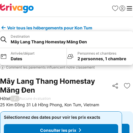
Favoris
Se con
Me
Voir tous les hébergements pour Kon Tum
Destination
Mây Lang Thang Homestay Măng Đen
Arrivée/départ
Personnes et chambres
Dates
2 personnes, 1 chambre
Comment les paiements influencent notre classement
Mây Lang Thang Homestay
Măng Đen
Partager
Aj
Hôtel
/
Aucune évaluation
25 Kim Đồng 31 Lê Hồng Phong, Kon Tum, Vietnam
Sélectionnez des dates pour voir les prix exacts
Sélectionnez des dates pour voir les prix exacts
Consulter les prix
Consulter les prix