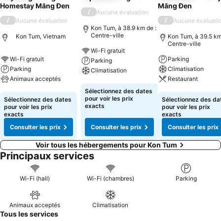
Homestay Măng Đen
Măng Đen
/
Aucune évaluation
/
/
Aucune évaluation
Aucune évaluati
Kon Tum, à 38.9 km de :
Centre-ville
Kon Tum, Vietnam
Kon Tum, à 39.5 km
Centre-ville
Wi-Fi gratuit
Wi-Fi gratuit
Parking
Parking
Parking
Climatisation
Climatisation
Animaux acceptés
Restaurant
Consulter les prix
Sélectionnez des dates
Consulter les prix
Consulter les pri
pour voir les prix
Sélectionnez des dates
Sélectionnez des da
exacts
pour voir les prix
pour voir les prix
exacts
exacts
Consulter les prix
Consulter les prix
Consulter les prix
Voir tous les hébergements pour Kon Tum
Principaux services
Wi-Fi (hall)
Wi-Fi (chambres)
Parking
Animaux acceptés
Climatisation
Tous les services