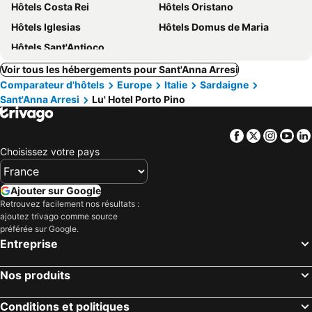
Hôtels Costa Rei
Hôtels Oristano
Hôtels Iglesias
Hôtels Domus de Maria
Hôtels Sant'Antioco
Voir tous les hébergements pour Sant'Anna Arresi
Comparateur d'hôtels
Europe
Italie
Sardaigne
Sant'Anna Arresi
Lu' Hotel Porto Pino
Facebook
Twitter
Insta
Yo
Choisissez votre pays
Ajouter sur Google
Retrouvez facilement nos résultats :
ajoutez trivago comme source
préférée sur Google.
Entreprise
Nos produits
Conditions et politiques