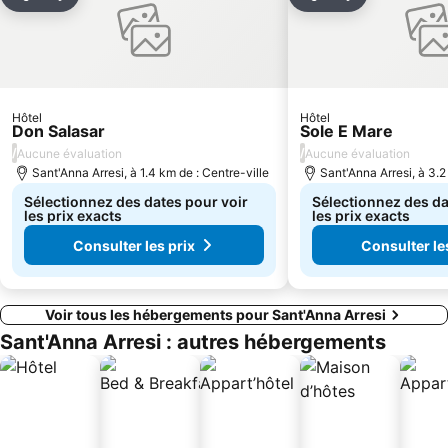
Partager
Ajouter à mes favoris
Partager
Ajouter à mes
Masua
Stampace
Porte des Lions
Amphithéâtre Romain de Cagliari
San Benedetto
Hôtel
Hôtel
Don Salasar
Sole E Mare
/
/
Aucune évaluation
Aucune évaluation
Sant'Anna Arresi, à 1.4 km de : Centre-ville
Sant'Anna Arresi, à 3.2
Sélectionnez des dates pour voir
Sélectionnez des da
les prix exacts
les prix exacts
Consulter les prix
Consulter le
Voir tous les hébergements pour Sant'Anna Arresi
Sant'Anna Arresi : autres hébergements