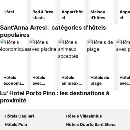
Hôtel
Bed & Brea
Appart’hôt
Maison
Appa
kfasts
el
d’hôtes
el
Sant'Anna Arresi : catégories d’hôtels
populaires
Hôtels
Hôtels
Hôtels
Hôtels de
Hôte
économiq
avec
animaux
plage
avec
ues
piscine
acceptés
park
Lu' Hotel Porto Pino : les destinations à
proximité
Hôtels Cagliari
Hôtels Villasimius
Hôtels Pula
Hôtels Quartu Sant'Elena