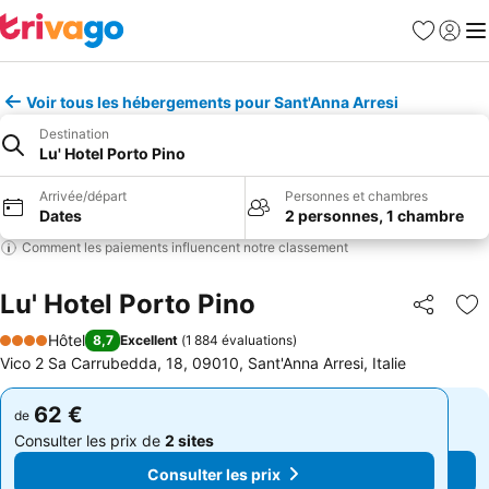
Favoris
Se con
Me
Voir tous les hébergements pour Sant'Anna Arresi
Destination
Lu' Hotel Porto Pino
Arrivée/départ
Personnes et chambres
Dates
2 personnes, 1 chambre
Comment les paiements influencent notre classement
Lu' Hotel Porto Pino
Partager
Aj
Hôtel
8,7
Excellent
(
1 884 évaluations
)
4 Étoiles
Vico 2 Sa Carrubedda, 18, 09010, Sant'Anna Arresi, Italie
62 €
62 €
de
de
Consulter les prix de
2 sites
Consulter les prix de
2 sites
Consulter les prix
Consulter les prix