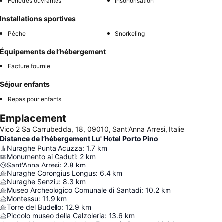
Fenêtres ouvrantes
Insonorisation
Installations sportives
Pêche
Snorkeling
Équipements de l’hébergement
Facture fournie
Séjour enfants
Repas pour enfants
Emplacement
Vico 2 Sa Carrubedda, 18, 09010, Sant'Anna Arresi, Italie
Distance de l’hébergement Lu' Hotel Porto Pino
Nuraghe Punta Acuzza
:
1.7
km
Monumento ai Caduti
:
2
km
Sant'Anna Arresi
:
2.8
km
Nuraghe Corongius Longus
:
6.4
km
Nuraghe Senziu
:
8.3
km
Museo Archeologico Comunale di Santadi
:
10.2
km
Montessu
:
11.9
km
Torre del Budello
:
12.9
km
Piccolo museo della Calzoleria
:
13.6
km