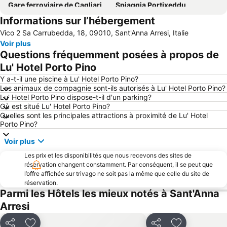
Gare ferroviaire de Cagliari
Spiaggia Portixeddu
Informations sur l’hébergement
Marina
Porto Flavia
Vico 2 Sa Carrubedda, 18, 09010, Sant'Anna Arresi, Italie
Is Arenas Bianca
Spiaggia Maddalena
Voir plus
La Selle du Diable
Spiaggia di Nora
Questions fréquemment posées à propos de
Cala Zafferano
Capo Malfatano
Lu' Hotel Porto Pino
Cala Domestica
Masua
Y a-t-il une piscine à Lu' Hotel Porto Pino?
Les animaux de compagnie sont-ils autorisés à Lu' Hotel Porto Pino?
Concert de Noël
Quartiere di Castello - Centro Storico
Lu' Hotel Porto Pino dispose-t-il d'un parking?
Où est situé Lu' Hotel Porto Pino?
Monte Claro
Calamosca
Quelles sont les principales attractions à proximité de Lu' Hotel
Spiaggia Maladroxia
Su Giudeu
Porto Pino?
Sa Die De Sa Sardigna
Piazza Giacomo Matteotti
Voir plus
Piazza del Carmine
Bonaria
Les prix et les disponibilités que nous recevons des sites de
réservation changent constamment. Par conséquent, il se peut que
Castello San Michele
Porto Botte
l’offre affichée sur trivago ne soit pas la même que celle du site de
Porto Pino
Sant'Antioco
réservation.
Parmi les Hôtels les mieux notés à Sant'Anna
Spiaggia Maladroxia
Villaggio Ipogeo
Arresi
BluFan
Su Guventeddu
Spiaggia Fontanamare
Miniera di Nebida