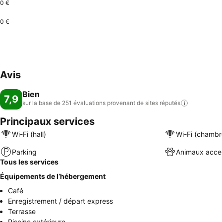
0 €
0 €
Avis
Bien
7,9
sur la base de 251 évaluations provenant de sites
réputés
Principaux services
Wi-Fi (hall)
Wi-Fi (chambr
Parking
Animaux acce
Tous les services
Équipements de l’hébergement
Café
Enregistrement / départ express
Terrasse
Piscine extérieure