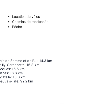
Location de vélos
Chemins de randonnée
Pêche
Maison de la Baie de Somme et de l'Oiseau
:
14.3
km
illy-Cornehotte
:
15.8
km
acques
:
16.5
km
rthes
:
16.8
km
gatelle
:
18.3
km
auvais-Tillé
:
92.2
km