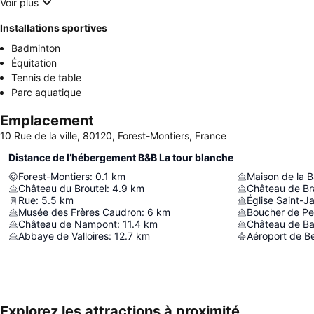
Voir plus
Installations sportives
Badminton
Équitation
Tennis de table
Parc aquatique
Emplacement
10 Rue de la ville, 80120, Forest-Montiers, France
Distance de l’hébergement B&B La tour blanche
Forest-Montiers
:
0.1
km
Château du Broutel
:
4.9
km
Château de Bra
Rue
:
5.5
km
Église Saint-J
Musée des Frères Caudron
:
6
km
Boucher de Pe
Château de Nampont
:
11.4
km
Château de Ba
Abbaye de Valloires
:
12.7
km
Aéroport de Be
Explorez les attractions à proximité