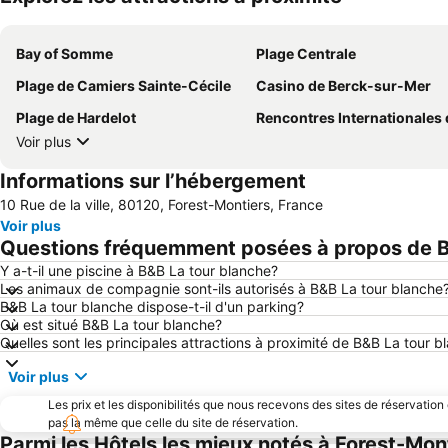
Bay of Somme
Plage Centrale
Plage de Camiers Sainte-Cécile
Casino de Berck-sur-Mer
Plage de Hardelot
Rencontres Internationales de Cerfs-vol
Voir plus
Informations sur l’hébergement
10 Rue de la ville, 80120, Forest-Montiers, France
Voir plus
Questions fréquemment posées à propos de B
Y a-t-il une piscine à B&B La tour blanche?
Les animaux de compagnie sont-ils autorisés à B&B La tour blanche
B&B La tour blanche dispose-t-il d'un parking?
Où est situé B&B La tour blanche?
Quelles sont les principales attractions à proximité de B&B La tour b
Voir plus
Les prix et les disponibilités que nous recevons des sites de réservation
pas la même que celle du site de réservation.
Parmi les Hôtels les mieux notés à Forest-Mon