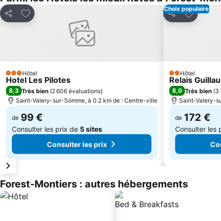
Choix populaire
Ajouter à mes favoris
Ajouter à
Partager
Partager
Hôtel
Hôtel
3 Étoiles
2 Étoiles
Hotel Les Pilotes
Relais Guill
8,3
8,0
Très bien
(
2 606 évaluations
)
Très bien
(
3 
Saint-Valery-sur-Somme, à 0.2 km de : Centre-ville
Saint-Valery-s
99 €
172 €
de
de
Consulter les prix de
5 sites
Consulter les 
Consulter les prix
Con
Forest-Montiers : autres hébergements