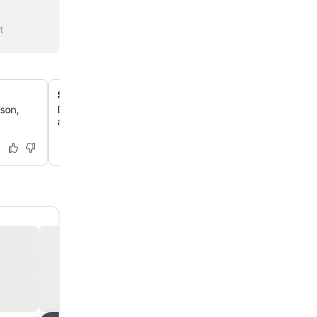
t
Salon style Napoléon III
ison,
Détends-toi dans le salon authentiquement décoré style 
avec sa cheminée, sa kitchenette et sa télévision.