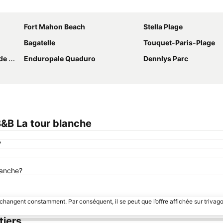
Agrandir la carte
Fort Mahon Beach
Stella Plage
Bagatelle
Touquet-Paris-Plage
ants
Enduropale Quaduro
Dennlys Parc
&B La tour blanche
?
lanche?
 changent constamment. Par conséquent, il se peut que l’offre affichée sur trivago
tiers