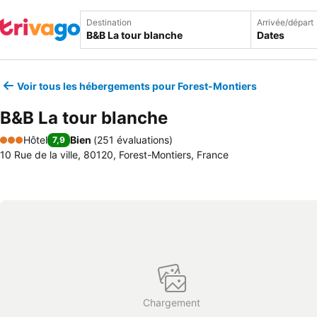
Destination
Arrivée/départ
Dates
Voir tous les hébergements pour Forest-Montiers
B&B La tour blanche
Hôtel
Bien
(
251 évaluations
)
7,9
3 Étoiles
10 Rue de la ville, 80120, Forest-Montiers, France
Chargement