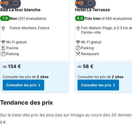
Ajouter à mes favoris
Ajouter à mes favor
Hôtel
Hôtel
3 Étoiles
3 Étoiles
Partager
Partager
B&B La tour blanche
Hotel La Terrasse
7,9
8,0
Bien
(
251 évaluations
)
Très bien
(
4 564 évaluations
Forest-Montiers, France
Fort-Mahon-Plage, à 0.3 km de
Centre-ville
Wi-Fi gratuit
Wi-Fi gratuit
Piscine
Parking
Parking
Restaurant
154 €
58 €
de
de
Consulter les prix de
2 sites
Consulter les prix de
2 sites
Consulter les prix
Consulter les prix
Tendance des prix
Sur la base des prix les plus bas sur trivago au cours des 30 dernier
0 €