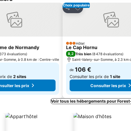
Choix populaire
 mes favoris
Ajouter à mes favoris
Partager
Hôtel
3 Étoiles
aume de Normandy
Le Cap Hornu
8,2
373 évaluations
)
Très bien
(
8 478 évaluations
)
ur-Somme, à 0.8 km de : Centre-ville
Saint-Valery-sur-Somme, à 2.3 km de
106 €
de
prix de
2 sites
Consulter les prix de
1 site
sulter les prix
Consulter les prix
Voir tous les hébergements pour Fores