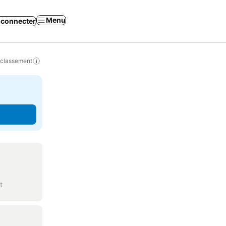
Menu
 connecter
 classement
t