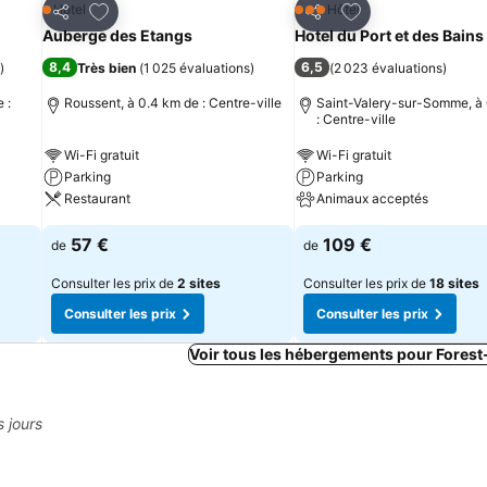
is
Ajouter à mes favoris
Ajouter à mes fav
Hôtel
Hôtel
1 Étoiles
3 Étoiles
Partager
Partager
Auberge des Etangs
Hotel du Port et des Bains
8,4
6,5
)
Très bien
(
1 025 évaluations
)
(
2 023 évaluations
)
 :
Roussent, à 0.4 km de : Centre-ville
Saint-Valery-sur-Somme, à 
: Centre-ville
Wi-Fi gratuit
Wi-Fi gratuit
Parking
Parking
Restaurant
Animaux acceptés
57 €
109 €
de
de
Consulter les prix de
2 sites
Consulter les prix de
18 sites
Consulter les prix
Consulter les prix
Voir tous les hébergements pour Fores
s jours