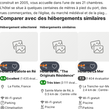
construit en 2005, vous accueille dans l'une de ses 21 chambres.
L'hôtel se situe à quelques centaines de mètres à pied du port, des
rues commerçantes, de l'église, du marché médiéval et de la plage
Comparer avec des hébergements similaires
de l'Arnérault bénéficiant cette année encore du "Pavillon Bleu®".
Les chambres sont climatisées, équipées de salle de bain ou douche
Hébergement sélectionné
Hébergements similaires
avec sèche-serviettes, wc, téléphone-réveil, prise internet ADSL et
Wifi gratuits, coffre fort et TV à écran plat recevant la TNT. Les
chambres sont personnalisées avec une décoration propre à
chacune d'elles, dans le pur respect des maisons rétaises ; il en est
de même pour la salle des petits déjeuners. Vous pouvez également
prendre un bain de soleil sur la terrasse. L'hôtel dispose d'un parking
privé en retrait de l'agitation estivale où la tranquillité est la priorité.
Hôtel
Hôtel
Hôtel
3 Étoiles
3 Étoiles
3 Étoiles
Partager
Ajouter à mes favoris
Partager
Ajouter à mes favoris
Partager
Ajouter à
Hôtel La Galiote en Ré
Hôtel de Ré, "The
Hotel De La Mer
Originals Résidence"
8,6
7,3
Excellent
(
1 435 évaluations
)
(
1 404 évaluatio
8,4
Très bien
(
3 111 évaluations
)
La Flotte, France
La Tranche-sur-Mer
2.4 km de : Centre-
Sainte Marie de Ré, à
0.5 km de : Centre-ville
Wi-Fi gratuit
Wi-Fi gratuit
Wi-Fi gratuit
Parking
Piscine
Piscine
Climatisation
Parking