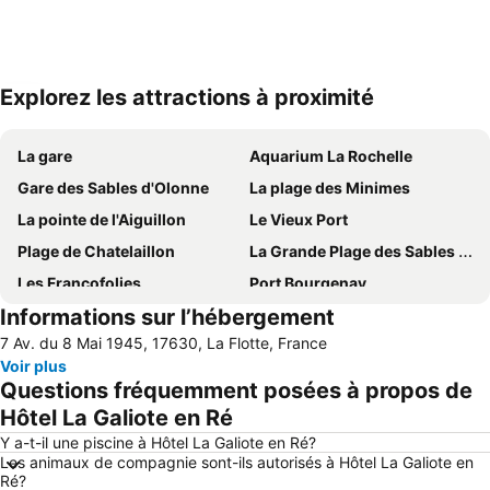
Explorez les attractions à proximité
Agrandir la carte
La gare
Aquarium La Rochelle
Gare des Sables d'Olonne
La plage des Minimes
La pointe de l'Aiguillon
Le Vieux Port
Plage de Chatelaillon
La Grande Plage des Sables d'Olonne
Les Francofolies
Port Bourgenay
Informations sur l’hébergement
Piscine d'eau de mer du Remblai
Châtelaillon
7 Av. du 8 Mai 1945, 17630, La Flotte, France
Plage de Boyardville
Port de Plaisance des Minimes
Voir plus
Aéroport de La Rochelle - île de Ré
Plage de Chef de Baie
Questions fréquemment posées à propos de
Port Olona
Grande Plage
Hôtel La Galiote en Ré
Grande Plage de La Tranche - Mer
Hôtel de Ville de La Rochelle
Y a-t-il une piscine à Hôtel La Galiote en Ré?
Les animaux de compagnie sont-ils autorisés à Hôtel La Galiote en
Plage de l'Espérance
Port de La Guittière
Ré?