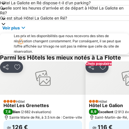
Hôtel La Galiote en Ré dispose-t-il d'un parking?
La Grière
Gare de Surgères
Quelle sont les heures d'arrivée et de départ à Hôtel La Galiote en
Port de plaisance de Rochefort
Le marathon de la Rochelle
Ré?
Où est situé Hôtel La Galiote en Ré?
Les Conches
Le remblai des Sables d'Olonne
Voir plus
La plage de Couarde-sur-Mer
Plage de la Concurrence
Les prix et les disponibilités que nous recevons des sites de
Plage de Marennes
Plage de Gatseau
réservation changent constamment. Par conséquent, il se peut que
Le Grand Pavois
l'Ile de Ré Bridge
l’offre affichée sur trivago ne soit pas la même que celle du site de
réservation.
Plage du Veillon
Le Petit Rocher
Parmi les Hôtels les mieux notés à La Flotte
Rivedoux-Plage
Plage des Huttes
Choix populaire
Partager
Ajouter à mes favoris
Partager
Ajouter à m
Golf de la Prée
Place de la Liberté
Petite Plage
Hôtel de ville des Sables d'Olonne
La plage de la Conche
Corderie Royale
Phare de Chassiron
La baie de Cayola
Hôtel
Hôtel
4 Étoiles
3 Étoiles
Rochefort-Saint-Agnant Airport
Les Rues à Arcades
Hôtel Les Grenettes
Hôtel Le Galion
7,8
8,9
Bien
(
2 682 évaluations
)
Excellent
(
2 913 év
Bowling La Rochelle
Cathédrale St Louis
Sainte Marie de Ré, à 3.5 km de : Centre-ville
Saint-Martin-de-Ré, à
126 €
116 €
de
de