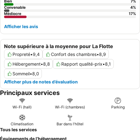
Bien
7
%
Convenable
4
%
Médiocre
17
%
Afficher les avis
Note supérieure à la moyenne pour La Flotte
Propreté
•
9,4
Confort des chambres
•
8,9
Hébergement
•
8,8
Rapport qualité-prix
•
8,1
Sommeil
•
8,0
Afficher plus de notes d’évaluation
Principaux services
Wi-Fi (hall)
Wi-Fi (chambres)
Parking
Climatisation
Bar dans l'hôtel
Tous les services
Équipements de l’hébergement