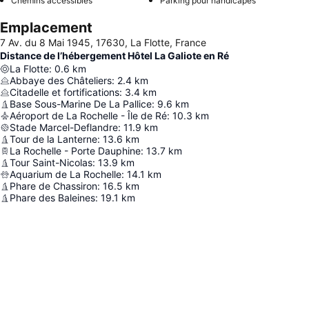
Chemins accessibles
Parking pour handicapés
Emplacement
7 Av. du 8 Mai 1945, 17630, La Flotte, France
Distance de l’hébergement Hôtel La Galiote en Ré
La Flotte
:
0.6
km
Abbaye des Châteliers
:
2.4
km
Citadelle et fortifications
:
3.4
km
Base Sous-Marine De La Pallice
:
9.6
km
Aéroport de La Rochelle - Île de Ré
:
10.3
km
Stade Marcel-Deflandre
:
11.9
km
Tour de la Lanterne
:
13.6
km
La Rochelle - Porte Dauphine
:
13.7
km
Tour Saint-Nicolas
:
13.9
km
Aquarium de La Rochelle
:
14.1
km
Phare de Chassiron
:
16.5
km
Phare des Baleines
:
19.1
km