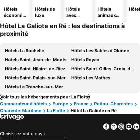
Hôtels
Hôtels de
Hôtels
Hôtels
Hôtel
économiq
luxe
avec
animaux
ues
piscine
acceptés
Hôtel La Galiote en Ré : les destinations à
proximité
Hôtels La Rochelle
Hôtels Les Sables d'Olonne
Hôtels Saint-Jean-de-Monts
Hôtels Royan
Hôtels Saint-Hilaire-de-Riez
Hôtels Saint-Gilles-Croix-de-Vie
Hôtels Saint-Palais-sur-Mer
Hôtels Les Mathes
Hôtels La Tranche-sur-Mer
Voir tous les hébergements pour La Flotte
Comparateur d'hôtels
Europe
France
Poitou-Charentes
Charente-Maritime
La Flotte
Hôtel La Galiote en Ré
Facebook
Twitter
Insta
Yo
Choisissez votre pays