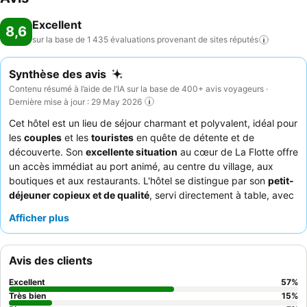
Excellent
8,6
sur la base de 1 435 évaluations provenant de sites
réputés
Synthèse des avis
Contenu résumé à l’aide de l’IA sur la base de 400+ avis voyageurs ·
Dernière mise à jour : 29 May 2026
Cet hôtel est un lieu de séjour charmant et polyvalent, idéal pour
les
couples
et les
touristes
en quête de détente et de
découverte. Son
excellente situation
au cœur de La Flotte offre
un accès immédiat au port animé, au centre du village, aux
boutiques et aux restaurants. L'hôtel se distingue par son
petit-
déjeuner copieux et de qualité
, servi directement à table, avec
la possibilité d'emporter un sac, une attention très appréciée.
Afficher plus
Les clients louent constamment le
personnel aimable et
attentionné
, qui contribue grandement à une expérience
positive. Pour ceux qui souhaitent profiter d'un paysage
Avis des clients
pittoresque, il est fortement recommandé de demander une
chambre avec
vue sur le port
.
Excellent
57
%
Très bien
15
%