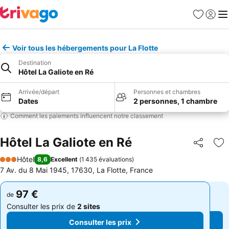
Favoris
Se con
Me
Voir tous les hébergements pour La Flotte
Destination
Hôtel La Galiote en Ré
Arrivée/départ
Personnes et chambres
Dates
2 personnes, 1 chambre
Comment les paiements influencent notre classement
Hôtel La Galiote en Ré
Partager
Aj
Hôtel
8,6
Excellent
(
1 435 évaluations
)
3 Étoiles
7 Av. du 8 Mai 1945, 17630, La Flotte, France
97 €
97 €
de
de
Consulter les prix de
2 sites
Consulter les prix de
2 sites
Consulter les prix
Consulter les prix