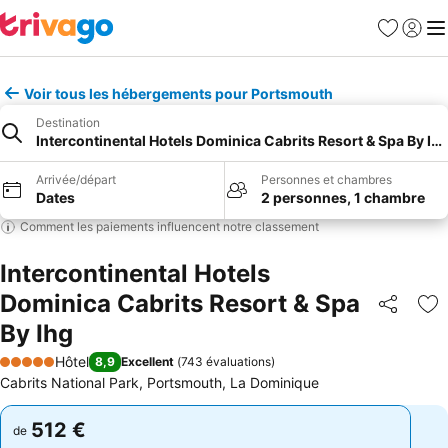
Favoris
Se con
Me
Voir tous les hébergements pour Portsmouth
Destination
Intercontinental Hotels Dominica Cabrits Resort & Spa By Ih
Arrivée/départ
Personnes et chambres
Dates
2 personnes, 1 chambre
Comment les paiements influencent notre classement
Intercontinental Hotels
Dominica Cabrits Resort & Spa
Partager
Aj
By Ihg
Hôtel
8,9
Excellent
(
743 évaluations
)
5 Étoiles
Cabrits National Park, Portsmouth, La Dominique
512 €
512 €
de
de