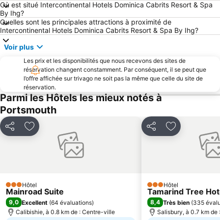
Où est situé Intercontinental Hotels Dominica Cabrits Resort & Spa
By Ihg?
Quelles sont les principales attractions à proximité de
Intercontinental Hotels Dominica Cabrits Resort & Spa By Ihg?
Voir plus
Les prix et les disponibilités que nous recevons des sites de
réservation changent constamment. Par conséquent, il se peut que
l’offre affichée sur trivago ne soit pas la même que celle du site de
réservation.
Parmi les Hôtels les mieux notés à
Portsmouth
Partager
Ajouter à mes favoris
Partager
Ajouter à mes
Hôtel
Hôtel
3 Étoiles
3 Étoiles
Mainroad Suite
Tamarind Tree Hot
9,0
8,4
Excellent
(
64 évaluations
)
Très bien
(
335 évalu
Calibishie, à 0.8 km de : Centre-ville
Salisbury, à 0.7 km de 