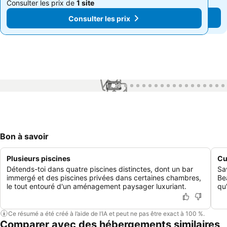
Consulter les prix de
1 site
Consulter les prix de
1 site
Consulter les prix
Consulter les prix
1 / 99
Bon à savoir
Plusieurs piscines
Cu
Détends-toi dans quatre piscines distinctes, dont un bar
Sa
immergé et des piscines privées dans certaines chambres,
Be
le tout entouré d'un aménagement paysager luxuriant.
qu
Ce résumé a été créé à l’aide de l’IA et peut ne pas être exact à 100 %.
Comparer avec des hébergements similaires