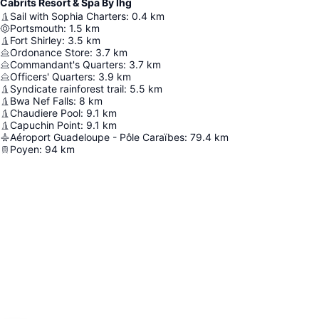
Cabrits Resort & Spa By Ihg
Sail with Sophia Charters
:
0.4
km
Portsmouth
:
1.5
km
Fort Shirley
:
3.5
km
Ordonance Store
:
3.7
km
Commandant's Quarters
:
3.7
km
Officers' Quarters
:
3.9
km
Syndicate rainforest trail
:
5.5
km
Bwa Nef Falls
:
8
km
Chaudiere Pool
:
9.1
km
Capuchin Point
:
9.1
km
Aéroport Guadeloupe - Pôle Caraïbes
:
79.4
km
Poyen
:
94
km