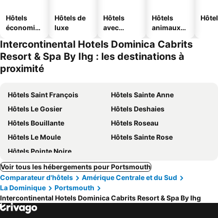
Hôtels
Hôtels de
Hôtels
Hôtels
Hôtel
économiq
luxe
avec
animaux
ues
piscine
acceptés
Intercontinental Hotels Dominica Cabrits
Resort & Spa By Ihg : les destinations à
proximité
Hôtels Saint François
Hôtels Sainte Anne
Hôtels Le Gosier
Hôtels Deshaies
Hôtels Bouillante
Hôtels Roseau
Hôtels Le Moule
Hôtels Sainte Rose
Hôtels Pointe Noire
Voir tous les hébergements pour Portsmouth
Comparateur d'hôtels
Amérique Centrale et du Sud
La Dominique
Portsmouth
Intercontinental Hotels Dominica Cabrits Resort & Spa By Ihg