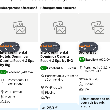
Hébergement sélectionné
Hébergements similaires
Hôtel
Hôtel
Hôtel
5 Étoiles
5 Étoiles
5 Étoiles
Partager
Ajouter à mes favoris
Partager
Ajouter à mes favoris
Partager
Ajouter à
Intercontinental
InterContinental
Secret Bay
Hotels Dominica
Dominica Cabrits
9,7
Excellent
(
932 év
Cabrits Resort & Spa
Resort & Spa by IHG
By Ihg
Portsmouth, à 3.3 
9,1
Excellent
(
700 évaluations
)
: Centre-ville
8,9
Excellent
(
743 évaluations
)
Portsmouth, à 2.6 km de
Wi-Fi gratuit
: Centre-ville
Portsmouth, La
Dominique
Piscine
Wi-Fi gratuit
Spa
Wi-Fi gratuit
Piscine
Piscine
Spa
Sélectionnez des da
Spa
pour voir les prix
exacts
253 €
de