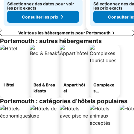
Sélectionnez des dates pour voir
Sélectionnez des da
les prix exacts
les prix exacts
Consulter les prix
Consulter le
Voir tous les hébergements pour Portsmouth
Portsmouth : autres hébergements
Hôtel
Bed & Brea
Appart’hôt
Complexe
kfasts
el
s
touristique
Portsmouth : catégories d’hôtels populaires
s