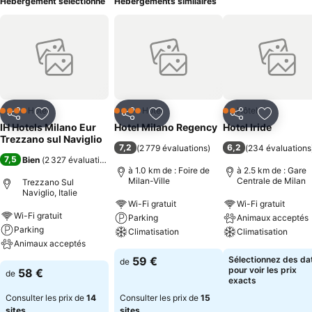
Hébergement sélectionné
Hébergements similaires
Hôtel
Hôtel
Hôtel
4 Étoiles
4 Étoiles
2 Étoiles
Partager
Ajouter à mes favoris
Partager
Ajouter à mes favoris
Partager
Ajouter à
IH Hotels Milano Eur
Hotel Milano Regency
Hotel Iride
Trezzano sul Naviglio
7,2
6,2
(
2 779 évaluations
)
(
234 évaluations
7,5
Bien
(
2 327 évaluations
)
à 1.0 km de : Foire de
à 2.5 km de : Gare
Milan-Ville
Centrale de Milan
Trezzano Sul
Naviglio, Italie
Wi-Fi gratuit
Wi-Fi gratuit
Wi-Fi gratuit
Parking
Animaux acceptés
Parking
Climatisation
Climatisation
Animaux acceptés
59 €
Sélectionnez des da
de
pour voir les prix
58 €
de
exacts
Consulter les prix de
14
Consulter les prix de
15
sites
sites