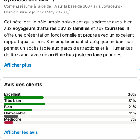
Contenu résumé à l’aide de l’IA sur la base de 600+ avis voyageurs ·
Dernière mise à jour : 29 May 2026
Cet hôtel est un pôle urbain polyvalent qui s'adresse aussi bien
aux
voyageurs d'affaires
qu'aux
familles
et aux
touristes
. Il
offre une présentation fonctionnelle et propre avec un excellent
rapport qualité-prix. Son emplacement stratégique en banlieue
permet un accès facile aux parcs d'attractions et à l'Humanitas
de Rozzano, avec un
arrêt de bus juste en face
pour des
liaisons de transport en commun pratiques. L'hôtel propose des
Afficher plus
chambres spacieuses, propres et bien entretenues, et l'un de
ses atouts majeurs est son
excellent petit-déjeuner buffet,
copieux et varié
, avec des gâteaux faits maison et un café de
Avis des clients
qualité. Les clients ne tarissent pas d'éloges sur le
personnel
professionnel et exceptionnellement serviable
, en particulier
Excellent
30
%
l'équipe de la réception, saluée pour son attention et sa
Très bien
31
%
disponibilité à répondre aux diverses demandes. Pour un séjour
Bien
21
%
Convenable
11
%
plus calme, il est conseillé aux clients de choisir une chambre
Médiocre
7
%
donnant sur le jardin afin d'atténuer le bruit occasionnel
provenant des chambres adjacentes ou de la circulation
Afficher les avis
extérieure.