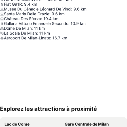
Fiat G91R
:
9.4
km
Musée Du Cénacle Léonard De Vinci
:
9.6
km
Santa Maria Delle Grazie
:
9.6
km
Château Des Sforza
:
10.4
km
Galleria Vittorio Emanuele Secondo
:
10.9
km
Dôme De Milan
:
11
km
La Scala De Milan
:
11
km
Aéroport De Milan-Linate
:
16.7
km
Explorez les attractions à proximité
Agrandir la carte
Lac de Come
Gare Centrale de Milan