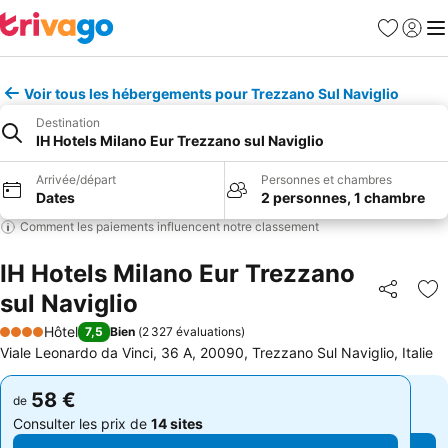
Favoris
Se con
Me
Voir tous les hébergements pour Trezzano Sul Naviglio
Destination
IH Hotels Milano Eur Trezzano sul Naviglio
Arrivée/départ
Personnes et chambres
Dates
2 personnes, 1 chambre
Comment les paiements influencent notre classement
IH Hotels Milano Eur Trezzano
sul Naviglio
Partager
Aj
Hôtel
7,5
Bien
(
2 327 évaluations
)
4 Étoiles
Viale Leonardo da Vinci, 36 A, 20090, Trezzano Sul Naviglio, Italie
58 €
58 €
de
de
Consulter les prix de
14 sites
Consulter les prix de
14 sites