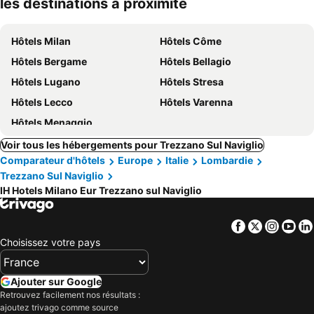
les destinations à proximité
Hôtels Milan
Hôtels Côme
Hôtels Bergame
Hôtels Bellagio
Hôtels Lugano
Hôtels Stresa
Hôtels Lecco
Hôtels Varenna
Hôtels Menaggio
Voir tous les hébergements pour Trezzano Sul Naviglio
Comparateur d'hôtels
Europe
Italie
Lombardie
Trezzano Sul Naviglio
IH Hotels Milano Eur Trezzano sul Naviglio
Facebook
Twitter
Insta
Yo
Choisissez votre pays
Ajouter sur Google
Retrouvez facilement nos résultats :
ajoutez trivago comme source