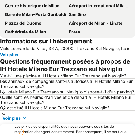
Centre historique de Milan
Aéroport international Milan Malpensa - Silvio Berlusconi
Gare de Milan-Porta Garibaldi
San Siro
Piazza del Duomo
Aéroport de Milan - Linate
Cathédrale de Milan
Brera
Informations sur l’hébergement
Navigli
Autodromo Nazionale Monza
Viale Leonardo da Vinci, 36 A, 20090, Trezzano Sul Naviglio, Italie
Fiera Milano - Rho
Duomo Metro Station
Voir plus
Centrale Metro Station
Lampugnano
Questions fréquemment posées à propos de
Théâtre de La Scala
San Siro Stadio Metro Station
IH Hotels Milano Eur Trezzano sul Naviglio
Porta Venezia
Portello Metro Station
Y a-t-il une piscine à IH Hotels Milano Eur Trezzano sul Naviglio?
Les animaux de compagnie sont-ils autorisés à IH Hotels Milano Eur
Lampugnano Metro Station
Stade Guiseppe Meazza
Trezzano sul Naviglio?
IH Hotels Milano Eur Trezzano sul Naviglio dispose-t-il d'un parking?
Porta Garibaldi
Milano Santa Giulia
Quelle sont les heures d'arrivée et de départ à IH Hotels Milano Eur
Lago di Varese
Museo storico Alfa Romeo
Trezzano sul Naviglio?
Où est situé IH Hotels Milano Eur Trezzano sul Naviglio?
Mediolanum Forum
San Siro Ippodromo Metro Station
Voir plus
Navigli District
Teatro dal Verme
Les prix et les disponibilités que nous recevons des sites de
Centro Commerciale Il Centro
Corso Buenos Aires
réservation changent constamment. Par conséquent, il se peut que