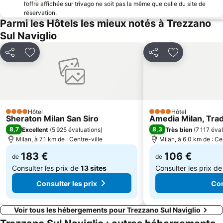
Chartreuse de Pavie
Milano Certosa
l’offre affichée sur trivago ne soit pas la même que celle du site de
réservation.
Galerie Victor Emmanuel II
TermeMilano
Parmi les Hôtels les mieux notés à Trezzano
Minitalia Leolandia Park
Porta Romana
Sul Naviglio
Assago Milanofiori Forum Metro Station
Rho Fiera Metro Station
Partager
Ajouter à mes favoris
Partager
Ajouter à mes
Bicocca
Foire de Milan-Ville
Cadorna – Triennale Metro Station
Varese Centro Storico
Corso Vittorio Emanuele II
Vicolungo Outlet
Acquaworld
Novegro
Hôtel
Hôtel
4 Étoiles
4 Étoiles
Sheraton Milan San Siro
Amedia Milan, Tra
Ospedale San Raffaele
Garibaldi Metro Station
8,7
8,3
Excellent
(
5 925 évaluations
)
Très bien
(
7 117 éva
Milan, à 7.1 km de : Centre-ville
Milan, à 6.0 km de : Ce
183 €
106 €
de
de
Consulter les prix de
13 sites
Consulter les prix d
Consulter les prix
Con
Voir tous les hébergements pour Trezzano Sul Naviglio