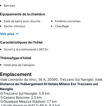
Berceau
Équipements de la chambre
Salle de bains avec douche
Fenêtres ouvrantes
Sèche-cheveux
Chauffage
Voir plus
Caractéristiques de l’hôtel
Ouvert à la communauté LGBTQ+
Thème/type d’hôtel
Hôtel près de l'aéroport
Emplacement
Viale Leonardo da Vinci, 36 A, 20090, Trezzano Sul Naviglio, Italie
Distance de l’hébergement IH Hotels Milano Eur Trezzano sul
Naviglio
Trezzano Sul Naviglio
:
0.8
km
Cesano Boscone
:
2.3
km
Giuseppe Meazza Stadium
:
7.7
km
North American FIAT F–86 K
:
9.4
km