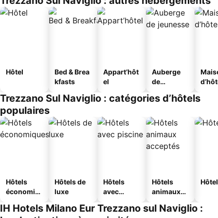
Trezzano Sul Naviglio : autres hébergements
Hôtel
Bed & Brea
Appart’hôt
Auberge
Mais
kfasts
el
de
d’hô
jeunesse
Trezzano Sul Naviglio : catégories d’hôtels
populaires
Hôtels
Hôtels de
Hôtels
Hôtels
Hôtel
économiq
luxe
avec
animaux
ues
piscine
acceptés
IH Hotels Milano Eur Trezzano sul Naviglio :