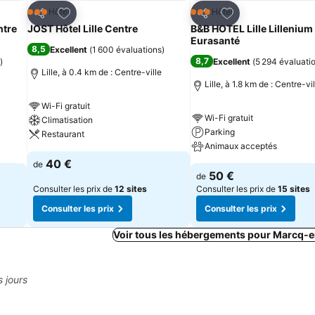
is
Ajouter à mes favoris
Ajouter à mes fav
Hôtel
Hôtel
3 Étoiles
3 Étoiles
Partager
Partager
ntre
JOST Hôtel Lille Centre
B&B HOTEL Lille Lillenium
Eurasanté
8,5
Excellent
(
1 600 évaluations
)
8,7
)
Excellent
(
5 294 évaluati
Lille, à 0.4 km de : Centre-ville
Lille, à 1.8 km de : Centre-vil
Wi-Fi gratuit
Wi-Fi gratuit
Climatisation
Parking
Restaurant
Animaux acceptés
40 €
de
50 €
de
Consulter les prix de
12 sites
Consulter les prix de
15 sites
Consulter les prix
Consulter les prix
Voir tous les hébergements pour Marcq-
s jours