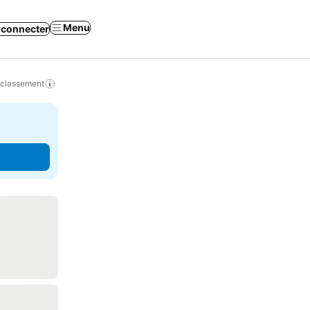
Menu
 connecter
 classement