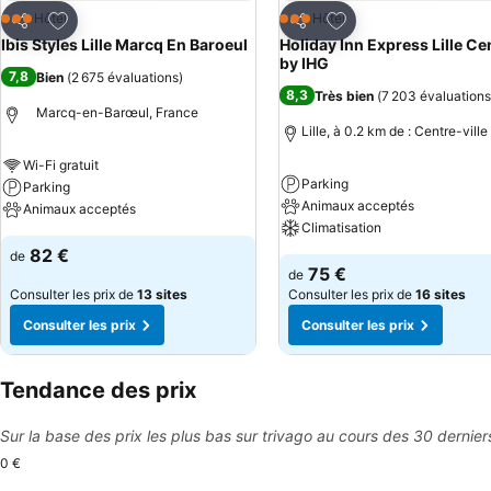
Ajouter à mes favoris
Ajouter à mes favor
Hôtel
Hôtel
3 Étoiles
3 Étoiles
Partager
Partager
Ibis Styles Lille Marcq En Baroeul
Holiday Inn Express Lille Ce
by IHG
7,8
Bien
(
2 675 évaluations
)
8,3
Très bien
(
7 203 évaluations
Marcq-en-Barœul, France
Lille, à 0.2 km de : Centre-ville
Wi-Fi gratuit
Parking
Parking
Animaux acceptés
Animaux acceptés
Climatisation
82 €
de
75 €
de
Consulter les prix de
13 sites
Consulter les prix de
16 sites
Consulter les prix
Consulter les prix
Tendance des prix
Sur la base des prix les plus bas sur trivago au cours des 30 dernier
0 €