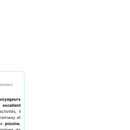
Dernière
voyageurs
un
excellent
tivités, il
 tramway et
une
piscine
,
 options de