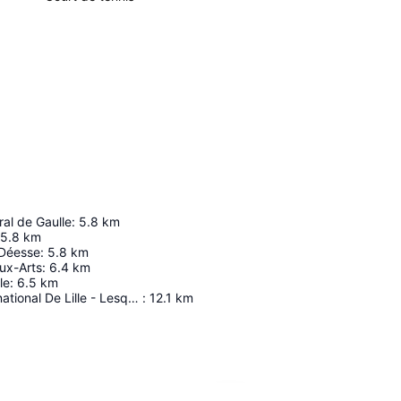
al de Gaulle
:
5.8
km
5.8
km
 Déesse
:
5.8
km
ux-Arts
:
6.4
km
le
:
6.5
km
Aéroport International De Lille - Lesquin
:
12.1
km