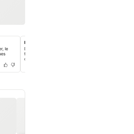
Hébergements adaptés aux familles
r, le
Découvre des chambres familiales spacieuses, certaine
ues
fresques murales colorées, offrant amplement d'espace 
quatre personnes avec un lit double et deux canapés-lit