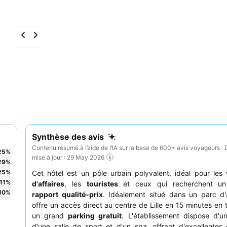
Synthèse des avis
Contenu résumé à l’aide de l’IA sur la base de 600+ avis voyageurs · 
25
%
mise à jour : 29 May 2026
29
%
25
%
Cet hôtel est un pôle urbain polyvalent, idéal pour les
11
%
d'affaires
, les
touristes
et ceux qui recherchent 
10
%
rapport qualité-prix
. Idéalement situé dans un parc d'ac
offre un accès direct au centre de Lille en 15 minutes en
un grand
parking gratuit
. L'établissement dispose d'
d'une salle de sport et d'un spa, offrant d'excellentes