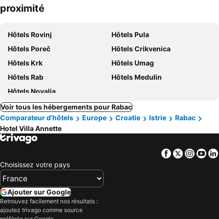
proximité
Hôtels Rovinj
Hôtels Pula
Hôtels Poreč
Hôtels Crikvenica
Hôtels Krk
Hôtels Umag
Hôtels Rab
Hôtels Medulin
Hôtels Novalja
Voir tous les hébergements pour Rabac
Comparateur d'hôtels
Europe
Croatie
Istrie
Rabac
Hotel Villa Annette
Facebook
Twitter
Insta
Yo
Choisissez votre pays
Ajouter sur Google
Retrouvez facilement nos résultats :
ajoutez trivago comme source
préférée sur Google.