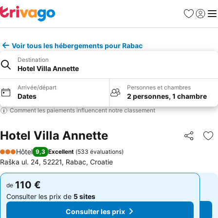
Favoris
Se con
Me
Voir tous les hébergements pour Rabac
Destination
Hotel Villa Annette
Arrivée/départ
Personnes et chambres
Dates
2 personnes, 1 chambre
Comment les paiements influencent notre classement
Hotel Villa Annette
Partager
Aj
Hôtel
9,3
Excellent
(
533 évaluations
)
3 Étoiles
Raška ul. 24, 52221, Rabac, Croatie
110 €
110 €
de
de
Consulter les prix de
5 sites
Consulter les prix de
5 sites
Consulter les prix
Consulter les prix