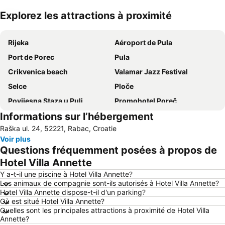
Explorez les attractions à proximité
Agrandir la carte
Rijeka
Aéroport de Pula
Port de Porec
Pula
Crikvenica beach
Valamar Jazz Festival
Selce
Ploče
Povijesna Staza u Puli
Promohotel Poreč
Informations sur l’hébergement
Centre Ville de Cres
Icici
Raška ul. 24, 52221, Rabac, Croatie
Aéroport de Rijeka
Malinska
Voir plus
Bazeni Kantrida
Autobusna postaja Rijeka
Questions fréquemment posées à propos de
Camping Krk
Zlatni Rt
Hotel Villa Annette
Stare Miasto
Istra Funtana
Y a-t-il une piscine à Hotel Villa Annette?
Les animaux de compagnie sont-ils autorisés à Hotel Villa Annette?
Delfin
FKK Ulika
Hotel Villa Annette dispose-t-il d'un parking?
Où est situé Hotel Villa Annette?
Maslinica
Promenade François Joseph et front de mer
Quelles sont les principales attractions à proximité de Hotel Villa
Port de Volosko
Hrvatsko Narodno Kazalište Ivana pl Zajca
Annette?