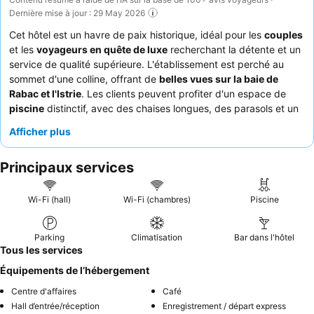
Dernière mise à jour : 29 May 2026
Cet hôtel est un havre de paix historique, idéal pour les
couples
et les
voyageurs en quête de luxe
recherchant la détente et un
service de qualité supérieure. L'établissement est perché au
sommet d'une colline, offrant de
belles vues sur la baie de
Rabac et l'Istrie
. Les clients peuvent profiter d'un espace de
piscine
distinctif, avec des chaises longues, des parasols et un
bar de piscine pratique. Le personnel est constamment félicité
Afficher plus
pour son approche professionnelle, amicale et chaleureuse,
tandis que le
buffet du petit-déjeuner
est un point fort,
Principaux services
proposant une grande variété de choix, y compris des plats
istriens faits maison. Pour une expérience améliorée, pensez à
réserver l'une des
suites spacieuses
avec balcon pour une vue
Wi-Fi (hall)
Wi-Fi (chambres)
Piscine
panoramique sur la mer.
Parking
Climatisation
Bar dans l'hôtel
Tous les services
Équipements de l’hébergement
Centre d'affaires
Café
Hall d’entrée/réception
Enregistrement / départ express