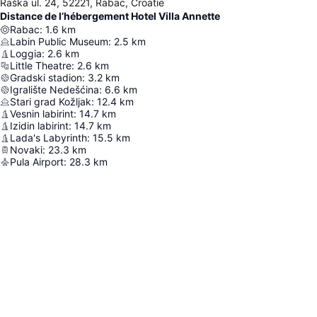
Raška ul. 24, 52221, Rabac, Croatie
Distance de l’hébergement Hotel Villa Annette
Rabac
:
1.6
km
Labin Public Museum
:
2.5
km
Loggia
:
2.6
km
Little Theatre
:
2.6
km
Gradski stadion
:
3.2
km
Igralište Nedešćina
:
6.6
km
Stari grad Kožljak
:
12.4
km
Vesnin labirint
:
14.7
km
Izidin labirint
:
14.7
km
Lada's Labyrinth
:
15.5
km
Novaki
:
23.3
km
Pula Airport
:
28.3
km