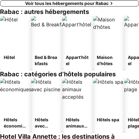
Voir tous les hébergements pour Rabac
Rabac : autres hébergements
Hôtel
Bed & Brea
Appart’hôt
Maison
Appa
kfasts
el
d’hôtes
el
Rabac : catégories d’hôtels populaires
Hôtels
Hôtels
Hôtels
Hôtels spa
Hôtel
économiq
avec
animaux
plag
ues
piscine
acceptés
Hotel Villa Annette : les destinations à