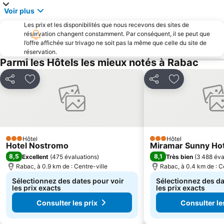
Marina Punat
Canal de Lème
Voir plus
Port Méridional d'Andana
Les prix et les disponibilités que nous recevons des sites de
réservation changent constamment. Par conséquent, il se peut que
l’offre affichée sur trivago ne soit pas la même que celle du site de
réservation.
Parmi les Hôtels les mieux notés à Rabac
Partager
Ajouter à mes favoris
Partager
Ajouter à mes
Hôtel
Hôtel
3 Étoiles
3 Étoiles
Hotel Nostromo
Miramar Sunny Hot
8,5
8,1
Excellent
(
475 évaluations
)
Très bien
(
3 488 éva
Rabac, à 0.9 km de : Centre-ville
Rabac, à 0.4 km de : C
Sélectionnez des dates pour voir
Sélectionnez des da
les prix exacts
les prix exacts
Consulter les prix
Consulter le