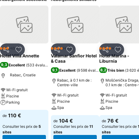
Hôtel
Hôtel
Hôtel
3 Étoiles
4 Étoiles
4 Étoiles
Partager
Ajouter à mes favoris
Partager
Ajouter à mes favoris
Partager
Ajouter à
Hotel Villa Annette
Valamar Sanfior Hotel
Hotel Marina -
& Casa
Liburnia
9,3
Excellent
(
533 évaluations
)
9,1
8,2
Excellent
(
9 598 évaluations
Très bien
)
(
3 620 é
Rabac, Croatie
Rabac, à 0.1 km de :
Mošćenička Draga,
Centre-ville
0.1 km de : Centre-v
Wi-Fi gratuit
Wi-Fi gratuit
Wi-Fi gratuit
Piscine
Piscine
Piscine
Parking
Spa
Spa
110 €
de
104 €
76 €
de
de
Consulter les prix de
5
Consulter les prix de
11
Consulter les prix de
sites
sites
sites