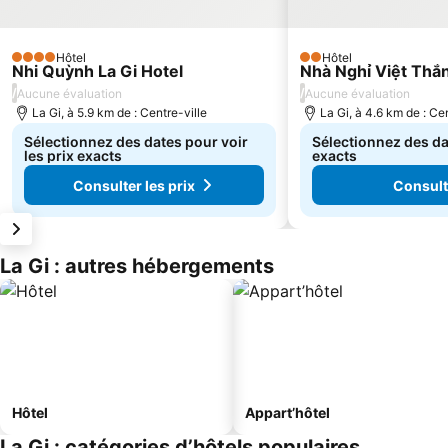
Hôtel
Hôtel
4 Étoiles
2 Étoiles
Nhi Quỳnh La Gi Hotel
Nhà Nghỉ Việt Thắ
/
/
Aucune évaluation
Aucune évaluation
La Gi, à 5.9 km de : Centre-ville
La Gi, à 4.6 km de : Cen
Sélectionnez des dates pour voir
Sélectionnez des dat
les prix exacts
exacts
Consulter les prix
Consulte
La Gi : autres hébergements
Hôtel
Appart’hôtel
La Gi : catégories d’hôtels populaires