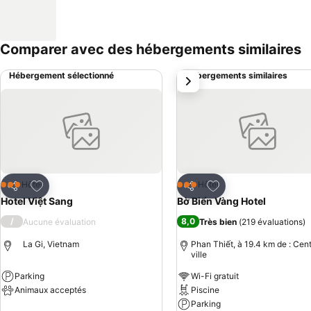
Comparer avec des hébergements similaires
Hébergement sélectionné
Hébergements similaires
suivant
Ajouter à mes favoris
Ajouter à mes favor
Hôtel
Hôtel
3 Étoiles
3 Étoiles
Partager
Partager
Hotel Việt Sang
Bờ Biển Vàng Hotel
/
8,0
Aucune évaluation
Très bien
(
219 évaluations
)
La Gi, Vietnam
Phan Thiết, à 19.4 km de : Cen
ville
Parking
Wi-Fi gratuit
Animaux acceptés
Piscine
Parking