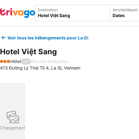
Destination
Arrivée/départ
Dates
Voir tous les hébergements pour La Gi
Hotel Việt Sang
Hôtel
Aucune évaluation
/
3 Étoiles
413 Đường Lý Thái Tổ 4, La Gi, Vietnam
Chargement