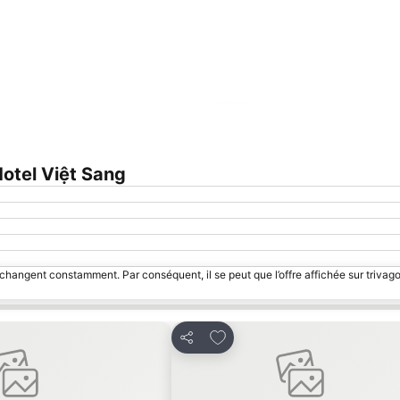
Agrandir la carte
otel Việt Sang
 changent constamment. Par conséquent, il se peut que l’offre affichée sur trivago
avoris
Ajouter à mes favoris
Partager