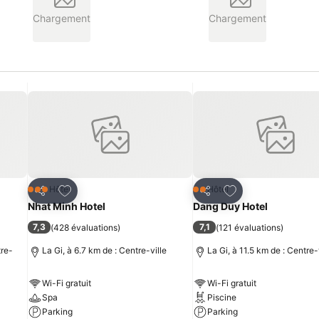
Chargement
Chargement
is
Ajouter à mes favoris
Ajouter à mes fav
Hôtel
Hôtel
3 Étoiles
2 Étoiles
Partager
Partager
Nhat Minh Hotel
Dang Duy Hotel
7,3
7,1
(
428 évaluations
)
(
121 évaluations
)
tre-
La Gi, à 6.7 km de : Centre-ville
La Gi, à 11.5 km de : Centre-
Wi-Fi gratuit
Wi-Fi gratuit
Spa
Piscine
Parking
Parking