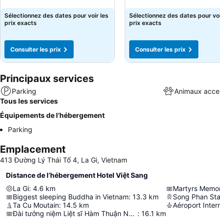
Consulter les prix
Consulter les prix
Sélectionnez des dates pour voir les
Sélectionnez des dates pour voi
prix exacts
prix exacts
Consulter les prix
Consulter les prix
Principaux services
Parking
Animaux acce
Tous les services
Équipements de l’hébergement
Parking
Emplacement
413 Đường Lý Thái Tổ 4, La Gi, Vietnam
Distance de l’hébergement Hotel Việt Sang
La Gi
:
4.6
km
Martyrs Memor
Biggest sleeping Buddha in Vietnam
:
13.3
km
Song Phan Sta
Ta Cu Moutain
:
14.5
km
Đài tưởng niệm Liệt sĩ Hàm Thuận Nam
:
16.1
km