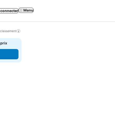
Menu
 connecter
 classement
 prix