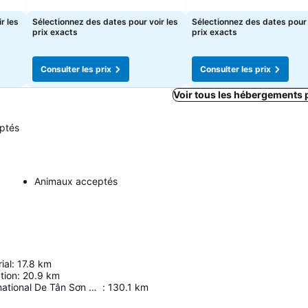
Consulter les prix
Consulter les prix
r les
Sélectionnez des dates pour voir les
Sélectionnez des dates pour 
prix exacts
prix exacts
Consulter les prix
Consulter les prix
Voir tous les hébergements 
ptés
Animaux acceptés
ial
:
17.8
km
tion
:
20.9
km
Aéroport International De Tân Sơn Nhất
:
130.1
km