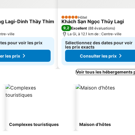
Hôtel
5 Étoiles
ng Lagi-Dinh Thầy Thím
Khách Sạn Ngọc Thủy Lagi
9,2
Excellent
(
88 évaluations
)
tre-ville
La Gi, à 12.1 km de : Centre-ville
es pour voir les prix
Sélectionnez des dates pour voir
les prix exacts
r les prix
Consulter les prix
Voir tous les hébergements 
Complexes touristiques
Maison d’hôtes