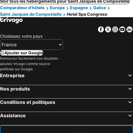
Voir tous les hébergements pour Saint Jacques de Compostelle
Comparateur d'hôtels
Europe
Espagne
Galice
Saint Jacques de Compostelle
Hotel Spa Congreso
Facebook
Twitter
Insta
Yo
Choisissez votre pays
Ajouter sur Google
Retrouvez facilement nos résultats :
ajoutez trivago comme source
préférée sur Google.
Entreprise
Nos produits
Conditions et politiques
Assistance