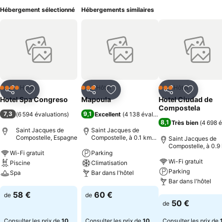
Hébergement sélectionné
Hébergements similaires
Hôtel
Hôtel
Hôtel
4 Étoiles
3 Étoiles
3 Étoiles
Partager
Ajouter à mes favoris
Partager
Ajouter à mes favoris
Partager
Ajouter à
Hotel Spa Congreso
Mapoula
Hotel Ciudad de
Compostela
7,3
9,1
(
6 594 évaluations
)
Excellent
(
4 138 évaluations
)
8,1
Très bien
(
4 698 é
Saint Jacques de
Saint Jacques de
Compostelle, Espagne
Compostelle, à 0.1 km
Saint Jacques de
de : Centre-ville
Compostelle, à 0.9
Wi-Fi gratuit
Parking
de : Centre-ville
Wi-Fi gratuit
Piscine
Climatisation
Parking
Spa
Bar dans l'hôtel
Bar dans l'hôtel
Consulter les prix
Consulter les prix
58 €
60 €
de
de
Consulter les pri
50 €
de
Consulter les prix de
10
Consulter les prix de
10
Consulter les prix de