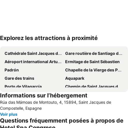
Explorez les attractions à proximité
Agrandir la carte
Cathédrale Saint Jacques de Compostelle
Gare routière de Santiago de Compostela
Aéroport international Arturo Merino Benítez
Ermitage de Saint Sébastien
Padrón
Chapelle de la Vierge des Pélerins
Gare des trains
Aquapark
Porto de Vilagarcía
Chemin de Saint Jacques de Compostelle
Informations sur l’hébergement
Monasterio da Armenteira
Rúa do Franco
Rúa das Mámoas de Montouto, 4, 15894, Saint Jacques de
Place de l'Obradoiro
Dos Reis
Compostelle, Espagne
San Martín Pinario
Stade Omnisport de San Lázaro
Voir plus
Questions fréquemment posées à propos de
Albergue de Peregrinos de Santa Irene
Semaine Verte de Galice
Hotel Spa Congreso
Area de Reboredo
Ría de Muros y Noia