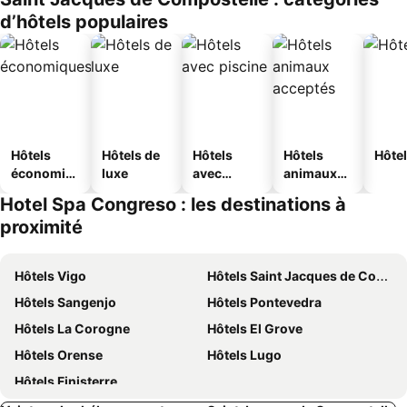
d’hôtels populaires
Hôtels
Hôtels de
Hôtels
Hôtels
Hôtel
économiq
luxe
avec
animaux
ues
piscine
acceptés
Hotel Spa Congreso : les destinations à
proximité
Hôtels Vigo
Hôtels Saint Jacques de Compostelle
Hôtels Sangenjo
Hôtels Pontevedra
Hôtels La Corogne
Hôtels El Grove
Hôtels Orense
Hôtels Lugo
Hôtels Finisterre