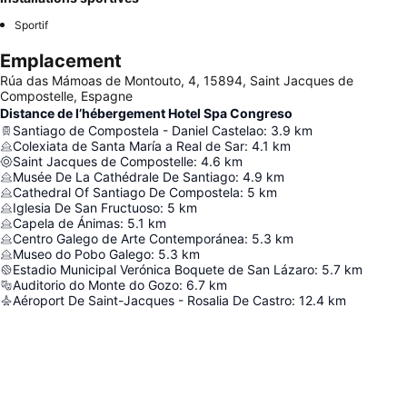
Sportif
Emplacement
Rúa das Mámoas de Montouto, 4, 15894, Saint Jacques de
Compostelle, Espagne
Distance de l’hébergement Hotel Spa Congreso
Santiago de Compostela - Daniel Castelao
:
3.9
km
Colexiata de Santa María a Real de Sar
:
4.1
km
Saint Jacques de Compostelle
:
4.6
km
Musée De La Cathédrale De Santiago
:
4.9
km
Cathedral Of Santiago De Compostela
:
5
km
Iglesia De San Fructuoso
:
5
km
Capela de Ánimas
:
5.1
km
Centro Galego de Arte Contemporánea
:
5.3
km
Museo do Pobo Galego
:
5.3
km
Estadio Municipal Verónica Boquete de San Lázaro
:
5.7
km
Auditorio do Monte do Gozo
:
6.7
km
Aéroport De Saint-Jacques - Rosalia De Castro
:
12.4
km