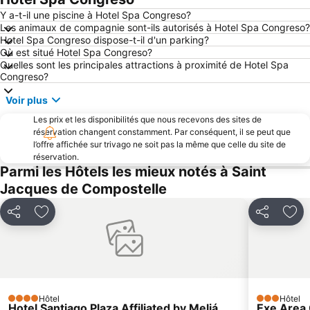
Y a-t-il une piscine à Hotel Spa Congreso?
Acuario de O Grove
Les animaux de compagnie sont-ils autorisés à Hotel Spa Congreso?
Hotel Spa Congreso dispose-t-il d'un parking?
Où est situé Hotel Spa Congreso?
Quelles sont les principales attractions à proximité de Hotel Spa
Congreso?
Voir plus
Les prix et les disponibilités que nous recevons des sites de
réservation changent constamment. Par conséquent, il se peut que
l’offre affichée sur trivago ne soit pas la même que celle du site de
réservation.
Parmi les Hôtels les mieux notés à Saint
Jacques de Compostelle
Partager
Ajouter à mes favoris
Partager
Ajo
Hôtel
Hôtel
4 Étoiles
3 Étoiles
Hotel Santiago Plaza Affiliated by Meliá
Exe Area 