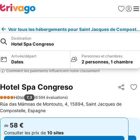
Favoris
Se con
Me
Voir tous les hébergements pour Saint Jacques de Compostel
Destination
Hotel Spa Congreso
Arrivée/départ
Personnes et chambres
Dates
2 personnes, 1 chambre
Comment les paiements influencent notre classement
Hotel Spa Congreso
Partager
Aj
Hôtel
7,3
(
6 594 évaluations
)
4 Étoiles
Rúa das Mámoas de Montouto, 4, 15894, Saint Jacques de
Compostelle, Espagne
58 €
58 €
de
de
Consulter les prix de
10 sites
Consulter les prix de
10 sites