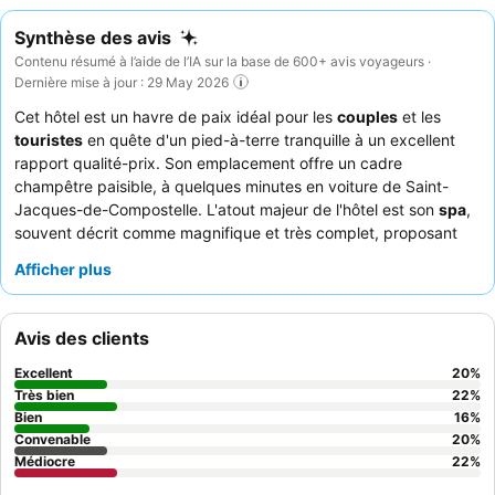
Synthèse des avis
Contenu résumé à l’aide de l’IA sur la base de 600+ avis voyageurs ·
Dernière mise à jour : 29 May 2026
Cet hôtel est un havre de paix idéal pour les
couples
et les
touristes
en quête d'un pied-à-terre tranquille à un excellent
rapport qualité-prix. Son emplacement offre un cadre
champêtre paisible, à quelques minutes en voiture de Saint-
Jacques-de-Compostelle. L'atout majeur de l'hôtel est son
spa
,
souvent décrit comme magnifique et très complet, proposant
des piscines, un sauna et divers jets pour une relaxation
Afficher plus
optimale. Les clients soulignent constamment l'
exceptionnelle
gentillesse et la serviabilité du personnel de l'hôtel
et
apprécient le buffet du petit-déjeuner varié et copieux. Pour
Avis des clients
une expérience plus calme, les clients recommandent de
demander une chambre donnant sur le jardin.
Excellent
20
%
Très bien
22
%
Bien
16
%
Convenable
20
%
Médiocre
22
%