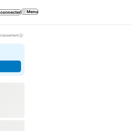
Menu
 connecter
 classement