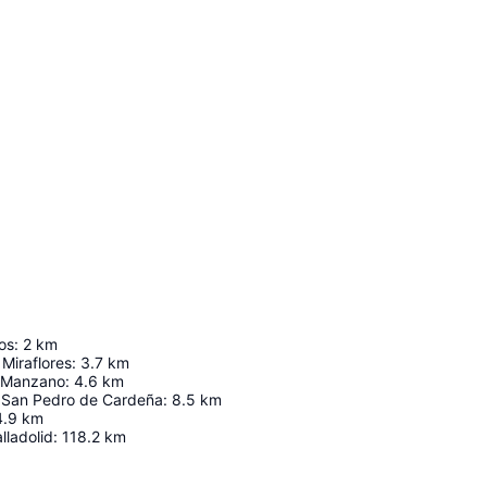
os
:
2
km
Miraflores
:
3.7
km
a Manzano
:
4.6
km
 San Pedro de Cardeña
:
8.5
km
4.9
km
lladolid
:
118.2
km