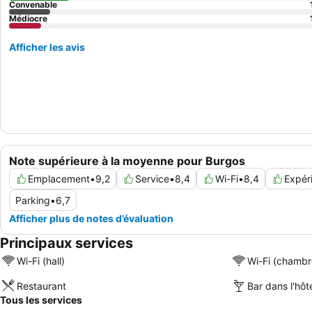
Convenable
Médiocre
Afficher les avis
Note supérieure à la moyenne pour Burgos
Emplacement
•
9,2
Service
•
8,4
Wi-Fi
•
8,4
Expér
Parking
•
6,7
Afficher plus de notes d’évaluation
Principaux services
Wi-Fi (hall)
Wi-Fi (chambr
Restaurant
Bar dans l'hôt
Tous les services