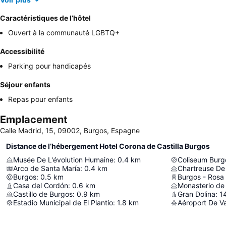
Caractéristiques de l’hôtel
Ouvert à la communauté LGBTQ+
Accessibilité
Parking pour handicapés
Séjour enfants
Repas pour enfants
Emplacement
Calle Madrid, 15, 09002, Burgos, Espagne
Distance de l’hébergement Hotel Corona de Castilla Burgos
Musée De L'évolution Humaine
:
0.4
km
Coliseum Burg
Arco de Santa María
:
0.4
km
Chartreuse De 
Burgos
:
0.5
km
Burgos - Ros
Casa del Cordón
:
0.6
km
Monasterio de
Castillo de Burgos
:
0.9
km
Gran Dolina
:
1
Estadio Municipal de El Plantío
:
1.8
km
Aéroport De Va