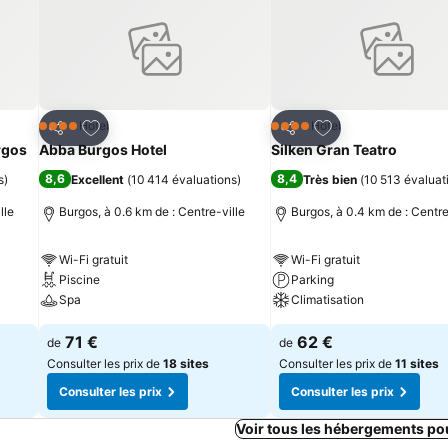
is
Ajouter à mes favoris
Ajouter à mes fav
Hôtel
Hôtel
4 Étoiles
4 Étoiles
Partager
Partager
rgos
Abba Burgos Hotel
Silken Gran Teatro
8,6
8,4
s
)
Excellent
(
10 414 évaluations
)
Très bien
(
10 513 évaluat
lle
Burgos, à 0.6 km de : Centre-ville
Burgos, à 0.4 km de : Centre
Wi-Fi gratuit
Wi-Fi gratuit
Piscine
Parking
Spa
Climatisation
71 €
62 €
de
de
Consulter les prix de
18 sites
Consulter les prix de
11 sites
Consulter les prix
Consulter les prix
Voir tous les hébergements po