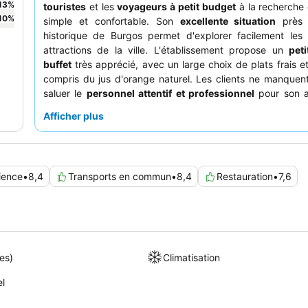
13
%
touristes
et les
voyageurs à petit budget
à la recherche 
10
%
simple et confortable. Son
excellente situation
près 
historique de Burgos permet d'explorer facilement les 
attractions de la ville. L'établissement propose un
pet
buffet
très apprécié, avec un large choix de plats frais e
compris du jus d'orange naturel. Les clients ne manquen
saluer le
personnel attentif et professionnel
pour son a
accueil chaleureux. Pour une expérience plus calme
Afficher plus
demander une chambre donnant sur le jardin.
ience
•
8,4
Transports en commun
•
8,4
Restauration
•
7,6
es)
Climatisation
el