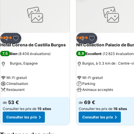
Ajouter à mes favoris
Ajouter à mes favor
Hôtel
Hôtel
4 Étoiles
4 Étoiles
Partager
Partager
Hotel Corona de Castilla Burgos
NH Collection Palacio de Bu
7,5
8,9
Bien
(
8 406 évaluations
)
Excellent
(
12 823 évaluation
Burgos, Espagne
Burgos, à 0.3 km de : Centre-vi
Wi-Fi gratuit
Wi-Fi gratuit
Climatisation
Parking
Restaurant
Animaux acceptés
53 €
69 €
de
de
Consulter les prix de
15 sites
Consulter les prix de
16 sites
Consulter les prix
Consulter les prix