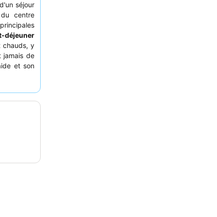
d'un séjour
du centre
principales
it-déjeuner
t chauds, y
t jamais de
ide et son
, pensez à