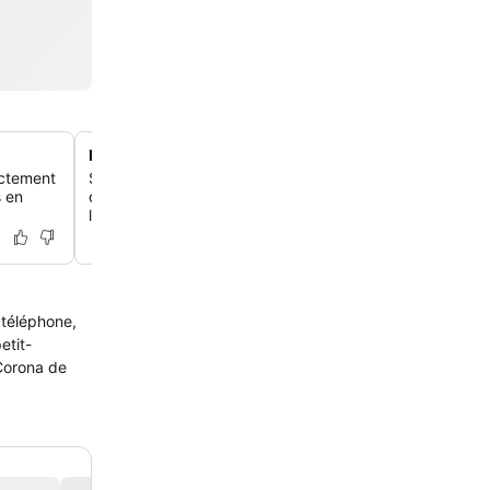
Expérience culinaire castillane traditionnelle
rectement
Savoure une cuisine régionale authentique au restaurant 
s en
qui propose des menus de dîner de haute qualité mettan
les saveurs locales à un excellent rapport qualité-prix.
 téléphone,
etit-
 Corona de