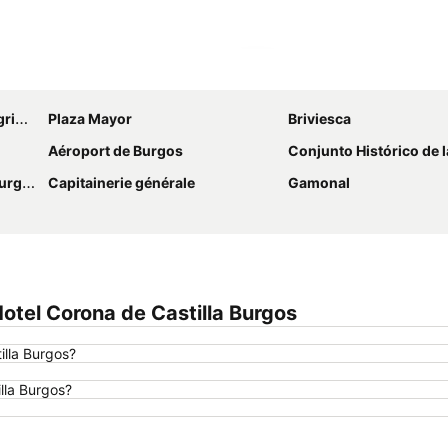
Agrandir la carte
rgos
Plaza Mayor
Briviesca
Aéroport de Burgos
Conjunto Histórico de la Ciudad
rgos
Capitainerie générale
Gamonal
tel Corona de Castilla Burgos
illa Burgos?
illa Burgos?