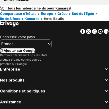
Hôtels Adamas
Voir tous les hébergements pour Kamares
Comparateur d'hôtels
Europe
Grèce
Sud de l'Égée
Île de Sifnos
Kamares
Hotel Boulis
Facebook
Twitter
Insta
Yo
Choisissez votre pays
Ajouter sur Google
Retrouvez facilement nos résultats :
ajoutez trivago comme source
préférée sur Google.
Entreprise
Nos produits
Conditions et politiques
Assistance