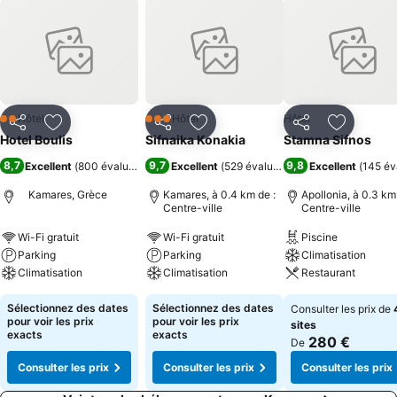
Hôtel
Hôtel
Hôtel
2 Étoiles
3 Étoiles
Partager
Ajouter à mes favoris
Partager
Ajouter à mes favoris
Partager
Ajouter à
Hotel Boulis
Sifnaika Konakia
Stamna Sifnos
8,7
9,7
9,8
Excellent
(
800 évaluations
)
Excellent
(
529 évaluations
)
Excellent
(
145 év
Kamares, Grèce
Kamares, à 0.4 km de :
Apollonia, à 0.3 km
Centre-ville
Centre-ville
Wi-Fi gratuit
Wi-Fi gratuit
Piscine
Parking
Parking
Climatisation
Climatisation
Climatisation
Restaurant
Sélectionnez des dates
Sélectionnez des dates
Consulter les prix de
pour voir les prix
pour voir les prix
sites
exacts
exacts
280 €
De
Consulter les prix
Consulter les prix
Consulter les prix