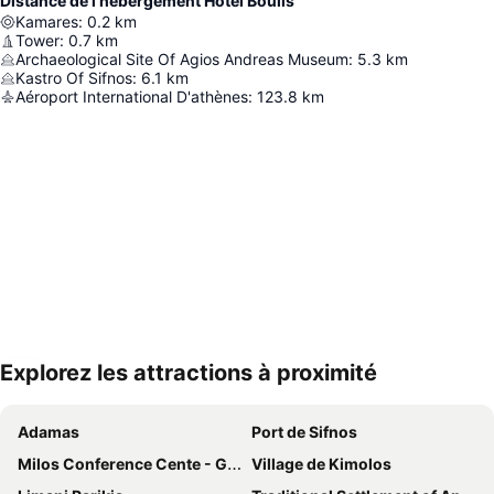
Distance de l’hébergement Hotel Boulis
Kamares
:
0.2
km
Tower
:
0.7
km
Archaeological Site Of Agios Andreas Museum
:
5.3
km
Kastro Of Sifnos
:
6.1
km
Aéroport International D'athènes
:
123.8
km
Explorez les attractions à proximité
Agrandir la carte
Adamas
Port de Sifnos
Milos Conference Cente - George Iliopoulos
Village de Kimolos