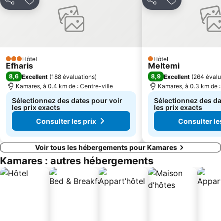
Partager
Ajouter à mes favoris
Partager
Ajouter à mes
Hôtel
Hôtel
3 Étoiles
1 Étoiles
Efharis
Meltemi
8,6
8,9
Excellent
(
188 évaluations
)
Excellent
(
264 évalu
Kamares, à 0.4 km de : Centre-ville
Kamares, à 0.3 km de :
Sélectionnez des dates pour voir
Sélectionnez des da
les prix exacts
les prix exacts
Consulter les prix
Consulter le
Voir tous les hébergements pour Kamares
Kamares : autres hébergements