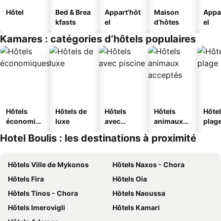
Hôtel
Bed & Brea
Appart’hôt
Maison
Appa
kfasts
el
d’hôtes
el
Kamares : catégories d’hôtels populaires
Hôtels
Hôtels de
Hôtels
Hôtels
Hôtel
économiq
luxe
avec
animaux
plag
ues
piscine
acceptés
Hotel Boulis : les destinations à proximité
Hôtels Ville de Mykonos
Hôtels Naxos - Chora
Hôtels Fira
Hôtels Oia
Hôtels Tinos - Chora
Hôtels Naoussa
Hôtels Imerovigli
Hôtels Kamari