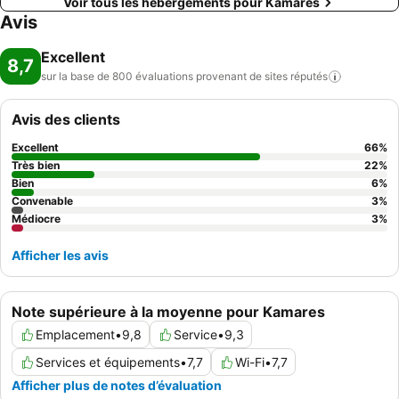
Voir tous les hébergements pour Kamares
Avis
Excellent
8,7
sur la base de 800 évaluations provenant de sites
réputés
Avis des clients
Excellent
66
%
Très bien
22
%
Bien
6
%
Convenable
3
%
Médiocre
3
%
Afficher les avis
Note supérieure à la moyenne pour Kamares
Emplacement
•
9,8
Service
•
9,3
Services et équipements
•
7,7
Wi-Fi
•
7,7
Afficher plus de notes d’évaluation