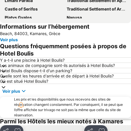
Limani Parikia
Traditional Settlement of Apollonia
Castle of Serifos
Traditional Settlement of Artemonas
Platys Gyalos
Naousa
Informations sur l’hébergement
Traditional Settlement of Klima
Kamares
Beach, 84003, Kamares, Grèce
Pounda
Livadia beach
Voir plus
Aliki
Ancient Theatre of Milos
Questions fréquemment posées à propos de
Milos Island National Airport
Punda Beach Club
Hotel Boulis
Agia Kiriaki
Herronisos
Y a-t-il une piscine à Hotel Boulis?
Les animaux de compagnie sont-ils autorisés à Hotel Boulis?
Agios Spyridonas
Foinikas
Hotel Boulis dispose-t-il d'un parking?
Quelle sont les heures d'arrivée et de départ à Hotel Boulis?
Où est situé Hotel Boulis?
Voir plus
Les prix et les disponibilités que nous recevons des sites de
réservation changent constamment. Par conséquent, il se peut que
l’offre affichée sur trivago ne soit pas la même que celle du site de
réservation.
Parmi les Hôtels les mieux notés à Kamares