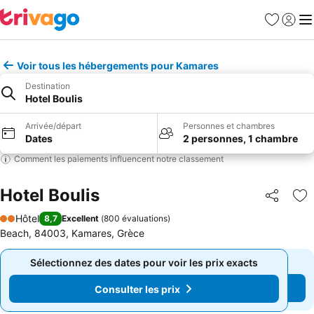
Favoris
Se con
Me
Voir tous les hébergements pour Kamares
Destination
Hotel Boulis
Arrivée/départ
Personnes et chambres
Dates
2 personnes, 1 chambre
Comment les paiements influencent notre classement
Hotel Boulis
Partager
Aj
Hôtel
8,7
Excellent
(
800 évaluations
)
2 Étoiles
Beach, 84003, Kamares, Grèce
Sélectionnez des dates pour voir les prix exacts
Sélectionnez des dates pour voir les prix exacts
Consulter les prix
Consulter les prix