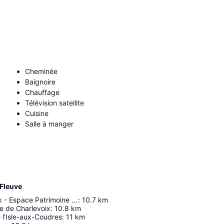
Cheminée
Baignoire
Chauffage
Télévision satellite
Cuisine
Salle à manger
 Fleuve
Les Traverseux - Espace Patrimoine Canot à Glace / Musee Les Voitures D'eau
:
10.7
km
e de Charlevoix
:
10.8
km
 l'Isle-aux-Coudres
:
11
km