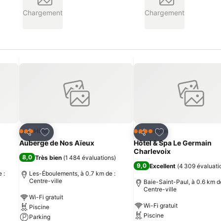
Chargement
Chargement
is
Ajouter à mes favoris
Ajouter à mes fav
Hôtel
Hôtel
3 Étoiles
4 Étoiles
Partager
Partager
Auberge de Nos Aïeux
Hôtel & Spa Le Germain
Charlevoix
8,0
Très bien
(
1 484 évaluations
)
9,0
Excellent
(
4 309 évaluati
 :
Les-Éboulements, à 0.7 km de :
Centre-ville
Baie-Saint-Paul, à 0.6 km de
Centre-ville
Wi-Fi gratuit
Wi-Fi gratuit
Piscine
Piscine
Parking