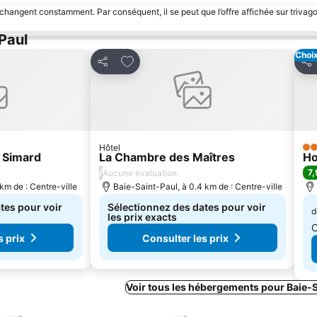
 changent constamment. Par conséquent, il se peut que l’offre affichée sur trivago
-Paul
Choix
avoris
Ajouter à mes favoris
Partager
Par
Hôtel
3 É
 Simard
La Chambre des Maîtres
Ho
/
7,
Aucune évaluation
km de : Centre-ville
Baie-Saint-Paul, à 0.4 km de : Centre-ville
tes pour voir
Sélectionnez des dates pour voir
d
les prix exacts
C
s prix
Consulter les prix
Voir tous les hébergements pour Baie-