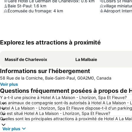
Gare Hôtel Le Germain de Charlevoix
:
0.6
km
Loisirs St Hilar
Baie St-Paul
:
1.6
km
village miniatu
Écomusée du fromage
:
4
km
Explorez les attractions à proximité
Massif de Charlevoix
La Malbaie
Informations sur l’hébergement
58 Rue de la Corniche, Baie-Saint-Paul, G0A2M0, Canada
Voir plus
Questions fréquemment posées à propos de Ho
Y a-t-il une piscine à Hotel A La Maison - Lhorizon, Spa Et Fleuve?
Les animaux de compagnie sont-ils autorisés à Hotel A La Maison - 
Hotel A La Maison - Lhorizon, Spa Et Fleuve dispose-t-il d'un parkin
Où est situé Hotel A La Maison - Lhorizon, Spa Et Fleuve?
Quelles sont les principales attractions à proximité de Hotel A La Ma
Voir plus