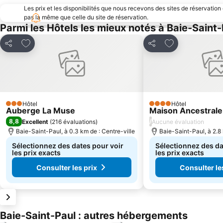
Les prix et les disponibilités que nous recevons des sites de réservation
pas la même que celle du site de réservation.
Parmi les Hôtels les mieux notés à Baie-Saint
Ajouter à mes favoris
Ajouter à mes f
Partager
Partager
Hôtel
Hôtel
3 Étoiles
4 Étoiles
Auberge La Muse
Maison Ancestrale
8,8
/
Excellent
(
216 évaluations
)
Aucune évaluation
Baie-Saint-Paul, à 0.3 km de : Centre-ville
Baie-Saint-Paul, à 2.8 
Sélectionnez des dates pour voir
Sélectionnez des da
les prix exacts
les prix exacts
Consulter les prix
Consulter le
Baie-Saint-Paul : autres hébergements