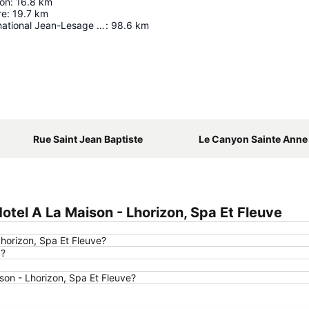
ion
:
16.8
km
re
:
19.7
km
Aéroport International Jean-Lesage De Québec
:
98.6
km
Agrandir la carte
Rue Saint Jean Baptiste
Le Canyon Sainte Anne
tel A La Maison - Lhorizon, Spa Et Fleuve
Lhorizon, Spa Et Fleuve?
g?
ison - Lhorizon, Spa Et Fleuve?