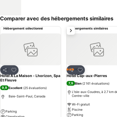
Comparer avec des hébergements similaires
Hébergement sélectionné
Hébergements similaires
suivant
Ajouter à mes favoris
Ajouter à mes favor
Hôtel
Hôtel
3 Étoiles
Partager
Partager
Hotel A La Maison - Lhorizon, Spa
Hotel Cap-aux-Pierres
Et Fleuve
7,9
Bien
(
2 161 évaluations
)
9,9
Excellent
(
25 évaluations
)
L'Isle-aux-Coudres, à 2.7 km de
Centre-ville
Baie-Saint-Paul, Canada
Wi-Fi gratuit
Piscine
Parking
Parking
Climatisation