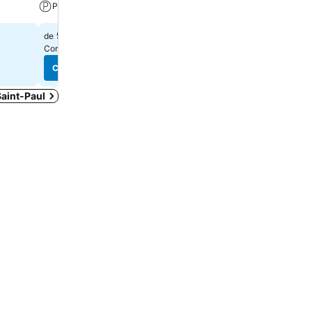
Parking
110 €
de
91 €
de
Consulter les prix de
5 sites
Consulter les prix de
11 sit
Consulter les prix
Consulter les prix
Saint-Paul