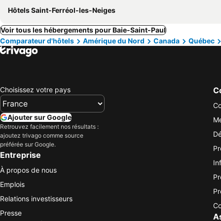
Hôtels Saint-Ferréol-les-Neiges
Voir tous les hébergements pour Baie-Saint-Paul
Comparateur d'hôtels
Amérique du Nord
Canada
Québec
Choisissez votre pays
Co
Co
Ajouter sur Google
Me
Retrouvez facilement nos résultats :
Dé
ajoutez trivago comme source
préférée sur Google.
Pr
Entreprise
In
À propos de nous
Pr
Emplois
Pr
Relations investisseurs
Co
Presse
A